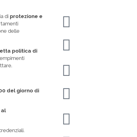
ia di
protezione e
rtamenti
one delle
tta politica di
adempimenti
ttare.
00 del giorno di
 al
redenziali.