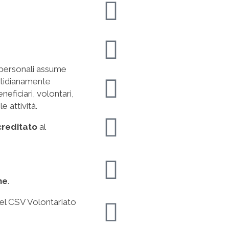
i personali assume
uotidianamente
neficiari, volontari,
 attività.
reditato
al
ne
.
el CSV Volontariato