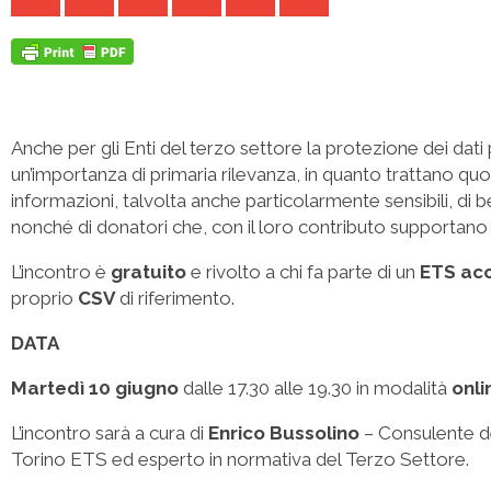
Anche per gli Enti del terzo settore la protezione dei dat
un’importanza di primaria rilevanza, in quanto trattano q
informazioni, talvolta anche particolarmente sensibili, di be
nonché di donatori che, con il loro contributo supportano le
L’incontro è
gratuito
e rivolto a chi fa parte di un
ETS acc
proprio
CSV
di riferimento.
DATA
Martedì 10 giugno
dalle 17.30 alle 19.30 in modalità
onli
L’incontro sarà a cura di
Enrico Bussolino
– Consulente d
Torino ETS ed esperto in normativa del Terzo Settore.