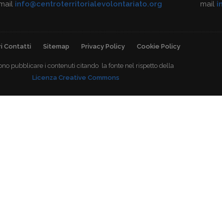
mail
info@centroterritorialevolontariato.org
mail
i
i Contatti
Sitemap
Privacy Policy
Cookie Policy
ono pubblicare i contenuti citando la fonte nel rispetto della
Licenza Creative Commons