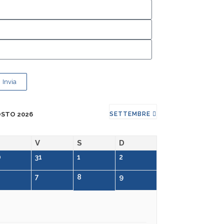
Invia
STO 2026
SETTEMBRE
V
S
D
0
31
1
2
7
8
9