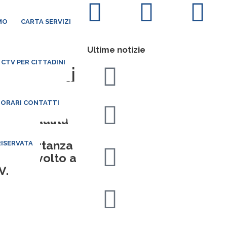
MO
CARTA SERVIZI
Ultime notizie
CTV PER CITTADINI
ersonali
 ORARI CONTATTI
0 in modalità
tore la
un’importanza
RISERVATA
ito e rivolto a
V.