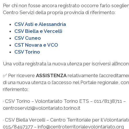
Per chi non fosse ancora registrato occorre farlo sceglien
Centro Servizi della propria provincia di riferimento:
CSV Asti e Alessandria
CSV Biella e Vercelli
CSV Cuneo
CST Novara e VCO
CSV Torino
Una volta registrata la nuova utenza per iscriversi all’inco
✅ Per ricevere
ASSISTENZA
relativamente l’accreditamen
di una nuova utenza o l’accesso nel Portale regionale, cont
riferimento:
· CSV Torino – Volontariato Torino ETS – 011/8138711 –
centroservizi@volontariato.torino.it
· CSV Biella Vercelli – Centro Territoriale per il Volontari
015/8497377 – info@centroterritorialevolontariato.org