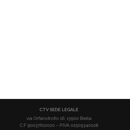
CTV SEDE LEGALE
via Orfanotrofio 16, 13900 Biella
C.F 90037610020 – P.IVA 02509340028