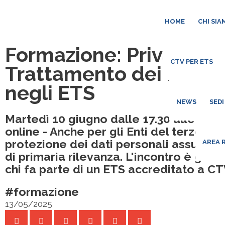
HOME
CHI SIA
Formazione: Privacy –
CTV PER ETS
Trattamento dei Dati p
negli ETS
NEWS
SEDI
Martedì 10 giugno dalle 17.30 alle 19.3
online - Anche per gli Enti del terzo set
protezione dei dati personali assume 
AREA 
di primaria rilevanza. L'incontro è gratu
chi fa parte di un ETS accreditato a CT
#formazione
13/05/2025