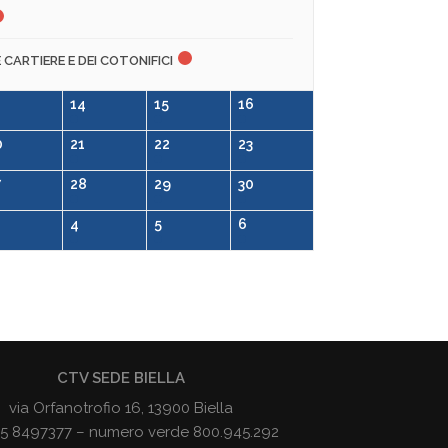
E CARTIERE E DEI COTONIFICI
14
15
16
0
21
22
23
7
28
29
30
4
5
6
CTV SEDE BIELLA
via Orfanotrofio 16, 13900 Biella
015 8497377 – numero verde 800.945.292