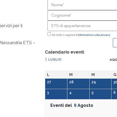
rvizi per il
Ho letto e approvo
l'informativa sulla privacy*
i Alessandria ETS –
Calendario eventi
LUGLIO
AGO
L
M
M
G
27
28
29
3
3
4
5
6
Eventi del
8
Agosto