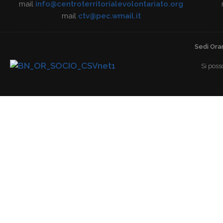
mail
info@centroterritorialevolontariato.org
mail
ctv@pec.wmail.it
Sedi Orar
Si poss