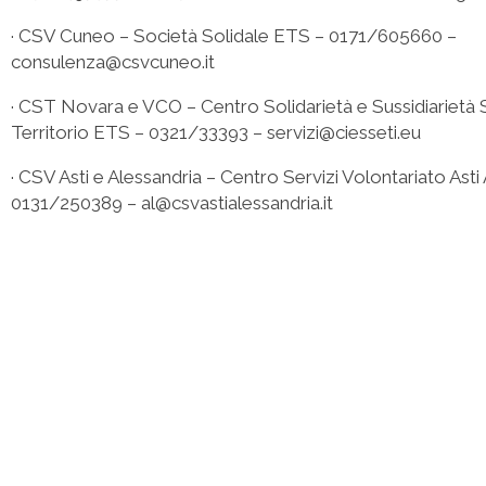
· CSV Cuneo – Società Solidale ETS – 0171/605660 –
consulenza@csvcuneo.it
· CST Novara e VCO – Centro Solidarietà e Sussidiarietà Se
Territorio ETS – 0321/33393 – servizi@ciesseti.eu
· CSV Asti e Alessandria – Centro Servizi Volontariato Ast
0131/250389 – al@csvastialessandria.it