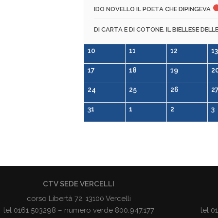
IDO NOVELLO IL POETA CHE DIPINGEVA
DI CARTA E DI COTONE. IL BIELLESE DELL
10
11
12
13
17
18
19
2
24
25
26
2
31
1
2
3
CTV SEDE VERCELLI
corso Libertà 72, 13100 Vercelli
tel 0161 503298 – numero verde 800.947.177
tel 