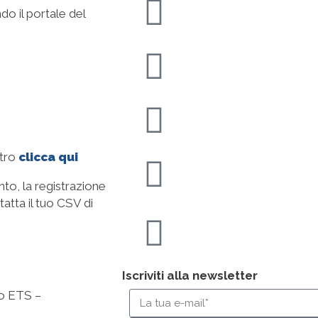
do il portale del
ntro
clicca qui
to, la registrazione
atta il tuo CSV di
Iscriviti alla newsletter
ato ETS –