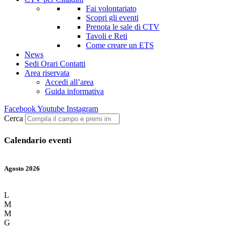
Fai volontariato
Scopri gli eventi
Prenota le sale di CTV
Tavoli e Reti
Come creare un ETS
News
Sedi Orari Contatti
Area riservata
Accedi all’area
Guida informativa
Facebook
Youtube
Instagram
Cerca
Calendario eventi
Agosto 2026
L
M
M
G