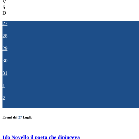
V
S
D
27
28
29
30
31
1
2
Eventi del
27
Luglio
Ido Novello il poeta che dipingeva