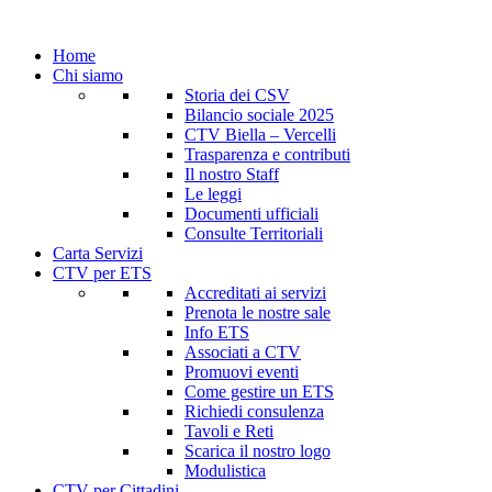
Home
Chi siamo
Storia dei CSV
Bilancio sociale 2025
CTV Biella – Vercelli
Trasparenza e contributi
Il nostro Staff
Le leggi
Documenti ufficiali
Consulte Territoriali
Carta Servizi
CTV per ETS
Accreditati ai servizi
Prenota le nostre sale
Info ETS
Associati a CTV
Promuovi eventi
Come gestire un ETS
Richiedi consulenza
Tavoli e Reti
Scarica il nostro logo
Modulistica
CTV per Cittadini