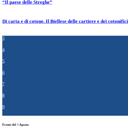
“Il paese delle Streghe”
Di carta e di cotone. Il Biellese delle cartiere e dei cotonifici
3
4
5
6
7
8
9
Eventi del
3
Agosto