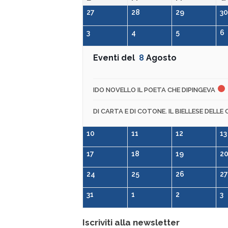
27
28
29
30
3
4
5
6
Eventi del
8
Agosto
IDO NOVELLO IL POETA CHE DIPINGEVA
DI CARTA E DI COTONE. IL BIELLESE DELLE 
10
11
12
13
17
18
19
2
24
25
26
27
31
1
2
3
Iscriviti alla newsletter