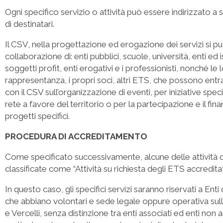
Ogni specifico servizio o attività può essere indirizzato a
di destinatari.
Il CSV, nella progettazione ed erogazione dei servizi si p
collaborazione di: enti pubblici, scuole, università, enti ed is
soggetti profit, enti erogativi e i professionisti, nonché le l
rappresentanza, i propri soci, altri ETS, che possono entr
con il CSV sull’organizzazione di eventi, per iniziative specif
rete a favore del territorio o per la partecipazione e il fi
progetti specifici.
PROCEDURA DI ACCREDITAMENTO
Come specificato successivamente, alcune delle attività
classificate come “Attività su richiesta degli ETS accreditati
In questo caso, gli specifici servizi saranno riservati a Ent
che abbiano volontari e sede legale oppure operativa sull
e Vercelli, senza distinzione tra enti associati ed enti non 