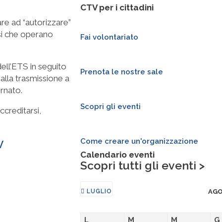
CTV per i cittadini
re ad “autorizzare”
ssi che operano
Fai volontariato
ell’ETS in seguito
Prenota le nostre sale
 alla trasmissione a
ornato.
Scopri gli eventi
ccreditarsi,
Come creare un'organizzazione
TV
Calendario eventi
Scopri tutti gli eventi >
LUGLIO
AGO
L
M
M
G