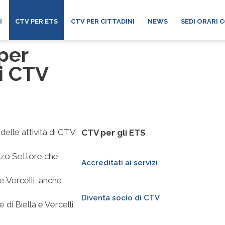
I
CTV PER ETS
CTV PER CITTADINI
NEWS
SEDI ORARI 
per
di CTV
delle attività di CTV
CTV per gli ETS
erzo Settore che
Accreditati ai servizi
 e Vercelli, anche
Diventa socio di CTV
 di Biella e Vercelli;