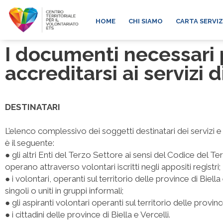
HOME
CHI SIAMO
CARTA SERVIZ
I documenti necessari 
accreditarsi ai servizi 
DESTINATARI
L’elenco complessivo dei soggetti destinatari dei servizi e 
è il seguente:
● gli altri Enti del Terzo Settore ai sensi del Codice del T
operano attraverso volontari iscritti negli appositi registri;
● i volontari, operanti sul territorio delle province di Biella
singoli o uniti in gruppi informali;
● gli aspiranti volontari operanti sul territorio delle province
● i cittadini delle province di Biella e Vercelli.