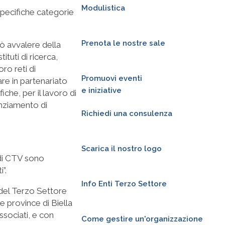
Modulistica
 specifiche categorie
Prenota le nostre sale
uò avvalere della
tituti di ricerca,
oro reti di
Promuovi eventi
are in partenariato
e iniziative
iche, per il lavoro di
nanziamento di
Richiedi una consulenza
Scarica il nostro logo
 di CTV sono
”.
Info Enti Terzo Settore
i del Terzo Settore
e province di Biella
associati, e con
Come gestire un'organizzazione