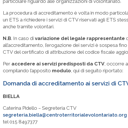
particolare riguardo alle organizzazioni di volontariato.
La procedura di accreditamento è volta in modo particola
un ETS a richiedere i servizi di CTV riservati agli ETS ste
anche tramite volontari.
N.B
. In caso di
variazione del legale rappresentante
d
all’accreditamento, l’erogazione dei servizi è sospesa fino
CTV del certificato di attribuzione del codice fiscale aggi
Per
accedere ai servizi predisposti da CTV
, occorre a
compilando l’apposito
modulo
, qui di seguito riportato:
Domanda di accreditamento ai servizi di C
BIELLA
Caterina Pidello – Segreteria CTV
segreteria.biella@centroterritorialevolontariato.org
tel 015 8497377