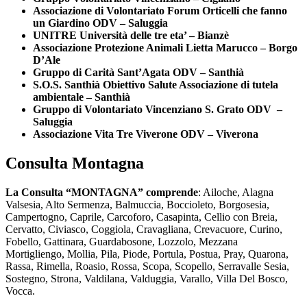
Associazione di Volontariato Forum Orticelli che fanno
un Giardino ODV – Saluggia
UNITRE Università delle tre eta’ – Bianzè
Associazione Protezione Animali Lietta Marucco – Borgo
D’Ale
Gruppo di Carità Sant’Agata ODV – Santhià
S.O.S. Santhià Obiettivo Salute Associazione di tutela
ambientale – Santhià
Gruppo di Volontariato Vincenziano S. Grato ODV –
Saluggia
Associazione Vita Tre Viverone ODV – Viverona
Consulta Montagna
La Consulta “MONTAGNA” comprende
: Ailoche, Alagna
Valsesia, Alto Sermenza, Balmuccia, Boccioleto, Borgosesia,
Campertogno, Caprile, Carcoforo, Casapinta, Cellio con Breia,
Cervatto, Civiasco, Coggiola, Cravagliana, Crevacuore, Curino,
Fobello, Gattinara, Guardabosone, Lozzolo, Mezzana
Mortigliengo, Mollia, Pila, Piode, Portula, Postua, Pray, Quarona,
Rassa, Rimella, Roasio, Rossa, Scopa, Scopello, Serravalle Sesia,
Sostegno, Strona, Valdilana, Valduggia, Varallo, Villa Del Bosco,
Vocca.