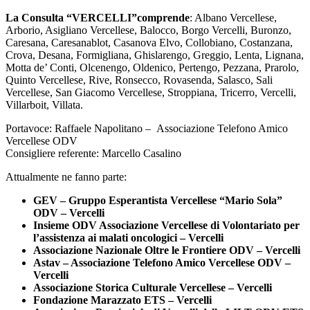
La Consulta “VERCELLI”comprende
: Albano Vercellese,
Arborio, Asigliano Vercellese, Balocco, Borgo Vercelli, Buronzo,
Caresana, Caresanablot, Casanova Elvo, Collobiano, Costanzana,
Crova, Desana, Formigliana, Ghislarengo, Greggio, Lenta, Lignana,
Motta de’ Conti, Olcenengo, Oldenico, Pertengo, Pezzana, Prarolo,
Quinto Vercellese, Rive, Ronsecco, Rovasenda, Salasco, Sali
Vercellese, San Giacomo Vercellese, Stroppiana, Tricerro, Vercelli,
Villarboit, Villata.
Portavoce: Raffaele Napolitano – Associazione Telefono Amico
Vercellese ODV
Consigliere referente: Marcello Casalino
Attualmente ne fanno parte:
GEV – Gruppo Esperantista Vercellese “Mario Sola”
ODV – Vercelli
Insieme ODV Associazione Vercellese di Volontariato per
l’assistenza ai malati oncologici – Vercelli
Associazione Nazionale Oltre le Frontiere ODV – Vercelli
Astav – Associazione Telefono Amico Vercellese ODV –
Vercelli
Associazione Storica Culturale Vercellese – Vercelli
Fondazione Marazzato ETS – Vercelli