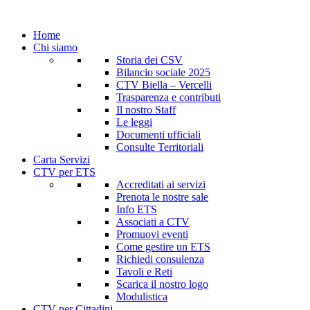
Home
Chi siamo
Storia dei CSV
Bilancio sociale 2025
CTV Biella – Vercelli
Trasparenza e contributi
Il nostro Staff
Le leggi
Documenti ufficiali
Consulte Territoriali
Carta Servizi
CTV per ETS
Accreditati ai servizi
Prenota le nostre sale
Info ETS
Associati a CTV
Promuovi eventi
Come gestire un ETS
Richiedi consulenza
Tavoli e Reti
Scarica il nostro logo
Modulistica
CTV per Cittadini