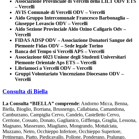
Associazione Provinciale di Vercelli della LILT ODV ETS
– Vercelli
AVIS Comunale di Vercelli ODV – Vercelli
Aido Gruppo Intercomunale Francesco Barbonaglia –
Giuseppe Lovascio ODV – Vercelli
Aido Sezione Provinciale Aldo Ozino Caligaris Odv –
Vercelli
FIDAS ADSP ODV – Associazione Donatori Sangue del
Piemonte Fidas ODV – Sede legale Torino
Banca del Tempo si Vercelli APS – Vercelli
Associazione 6023 Unione degli Studenti Universitari
Piemonte Orientale Aps ETS – Vercelli
Libriamoci a Vercelli ODV – Vercelli
Gruppi Volontariato Vincenziano Diocesano ODV –
Vercelli
Consulta di Biella
La Consulta “BIELLA” comprende
: Andorno Micca, Benna,
Biella, Bioglio, Borriana, Brusnengo, Callabiana, Camandona,
Camburzano, Campiglia Cervo, Candelo, Castelletto Cervo,
Cerrione, Cossato, Donato, Gaglianico, Gifflenga, Graglia, Lessona,
Magnano, Masserano, Miagliano, Mongrando, Mottalciata,
Muzzano, Netro, Occhieppo Inferiore, Occhieppo Superiore,
Pettinengo, Piatto, Piedicavallo, Pollone, Ponderano, Pralungo,