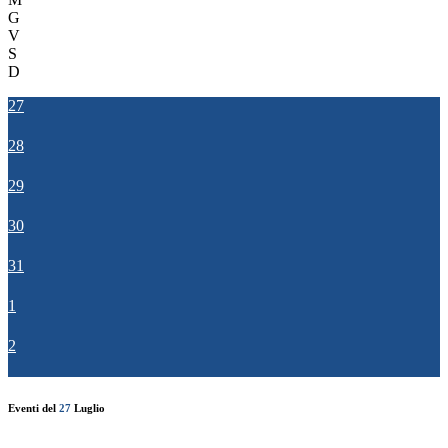
G
V
S
D
27
28
29
30
31
1
2
Eventi del
27
Luglio