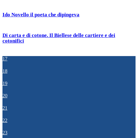
Ido Novello il poeta che dipingeva
Di carta e di cotone. Il Biellese delle cartiere e dei
cotonifici
17
18
19
20
21
22
23