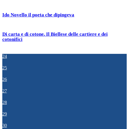
Ido Novello il poeta che dipingeva
Di carta e di cotone. Il Biellese delle cartiere e dei
cotonifici
24
25
26
27
28
29
30