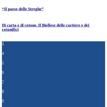
“Il paese delle Streghe”
Di carta e di cotone. Il Biellese delle cartiere e dei
cotonifici
3
4
5
6
7
8
9