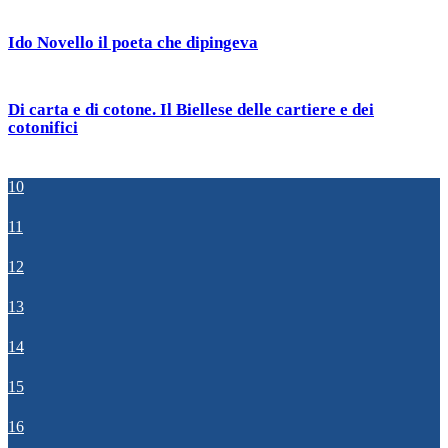
Ido Novello il poeta che dipingeva
Di carta e di cotone. Il Biellese delle cartiere e dei
cotonifici
10
11
12
13
14
15
16