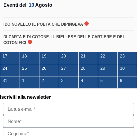
Eventi del
10
Agosto
IDO NOVELLO IL POETA CHE DIPINGEVA
DI CARTA E DI COTONE. IL BIELLESE DELLE CARTIERE E DEI
COTONIFICI
17
18
19
20
21
22
23
24
25
26
27
28
29
30
31
1
2
3
4
5
6
Iscriviti alla newsletter