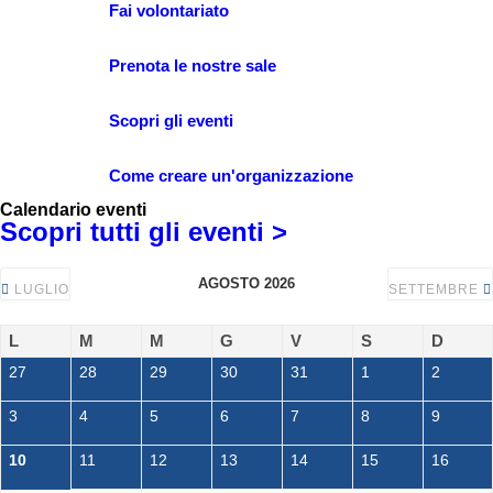
Fai volontariato
Prenota le nostre sale
Scopri gli eventi
Come creare un'organizzazione
Calendario eventi
Scopri tutti gli eventi >
AGOSTO 2026
LUGLIO
SETTEMBRE
L
M
M
G
V
S
D
27
28
29
30
31
1
2
3
4
5
6
7
8
9
10
11
12
13
14
15
16