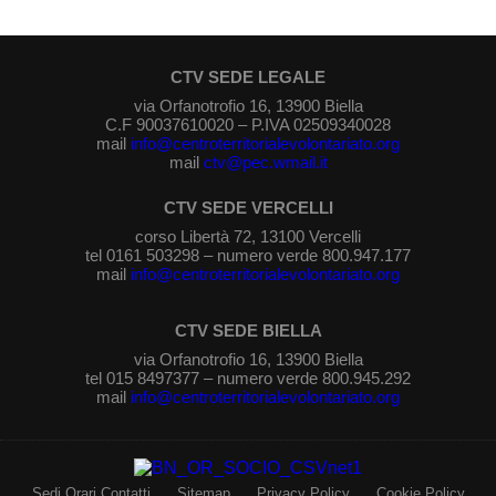
CTV SEDE LEGALE
via Orfanotrofio 16, 13900 Biella
C.F 90037610020 – P.IVA 02509340028
mail
info@centroterritorialevolontariato.org
mail
ctv@pec.wmail.it
CTV SEDE VERCELLI
corso Libertà 72, 13100 Vercelli
tel 0161 503298 – numero verde 800.947.177
mail
info@centroterritorialevolontariato.org
CTV SEDE BIELLA
via Orfanotrofio 16, 13900 Biella
tel 015 8497377 – numero verde 800.945.292
mail
info@centroterritorialevolontariato.org
Sedi Orari Contatti
Sitemap
Privacy Policy
Cookie Policy