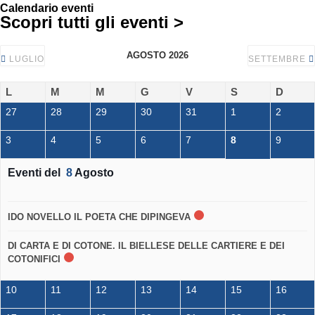
Calendario eventi
Scopri tutti gli eventi >
AGOSTO 2026
LUGLIO
SETTEMBRE
L
M
M
G
V
S
D
27
28
29
30
31
1
2
3
4
5
6
7
8
9
Eventi del
8
Agosto
IDO NOVELLO IL POETA CHE DIPINGEVA
DI CARTA E DI COTONE. IL BIELLESE DELLE CARTIERE E DEI
COTONIFICI
10
11
12
13
14
15
16