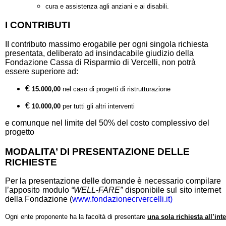
cura
e
assistenza
agli
anziani
e
ai
disabili.
I CONTRIBUTI
II contributo massimo erogabile per ogni singola richiesta
presentata, deliberato ad insindacabile giudizio della
Fondazione Cassa di Risparmio di Vercelli, non potrà
essere superiore ad:
€
15.000,00
nel
caso
di
progetti
di
ristrutturazione
€
10.000,00
per
tutti
gli
altri
interventi
e comunque nel limite del 50% del costo complessivo del
progetto
MODALITA’ DI PRESENTAZIONE DELLE
RICHIESTE
Per la presentazione delle domande è necessario compilare
l’apposito modulo
“WELL-FARE”
disponibile sul sito internet
della Fondazione (
www.fondazionecrvercelli.it)
Ogni
ente
proponente
ha
la
facoltà
di
presentare
una
sola
richiesta
all’int