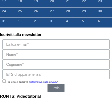
17
18
19
20
21
22
23
24
25
26
27
28
29
30
31
1
2
3
4
5
6
Iscriviti alla newsletter
Ho letto e approvo
l'informativa sulla privacy*
Invia
RUNTS: Videotutorial