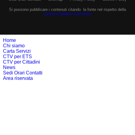
Si possono pubblicare i contenuti citando la fonte nel rispetto della
Licenza Creative Commons
Home
Chi siamo
Carta Servizi
CTV per ETS
CTV per Cittadini
News
Sedi Orari Contatti
Area riservata