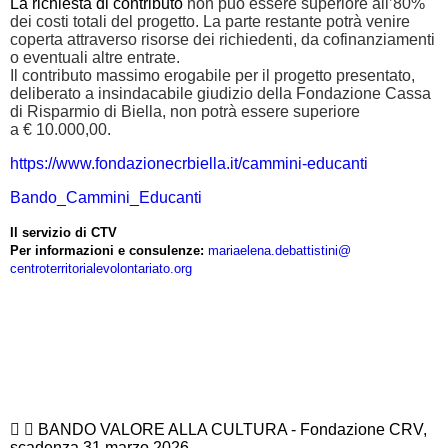
La richiesta di contributo
non può essere superiore all’80%
dei costi totali del progetto
. La parte restante potrà venire
coperta attraverso risorse dei richiedenti, da cofinanziamenti
o eventuali altre entrate.
Il contributo massimo erogabile per il progetto presentato,
deliberato a insindacabile giudizio della Fondazione Cassa
di Risparmio di Biella, non potrà essere superiore
a
€
10.000,00
.
https://www.fondazionecrbiella.it/cammini-educanti
Bando_Cammini_Educanti
Il servizio di CTV
Per informazioni e consulenze:
mariaelena.debattistini@
centroterritorialevolontariato
.org
BANDO VALORE ALLA CULTURA - Fondazione CRV,
scadenza 31 marzo 2026