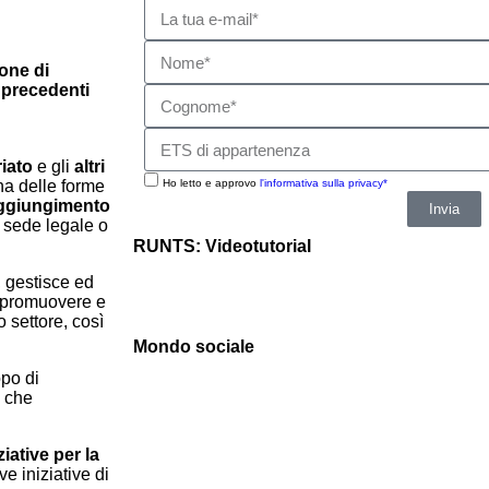
ione di
e precedenti
riato
e gli
altri
una delle forme
Ho letto e approvo
l'informativa sulla privacy*
aggiungimento
Invia
 sede legale o
RUNTS: Videotutorial
, gestisce ed
r promuovere e
o settore, così
Mondo sociale
opo di
S
che
ziative per la
e iniziative di