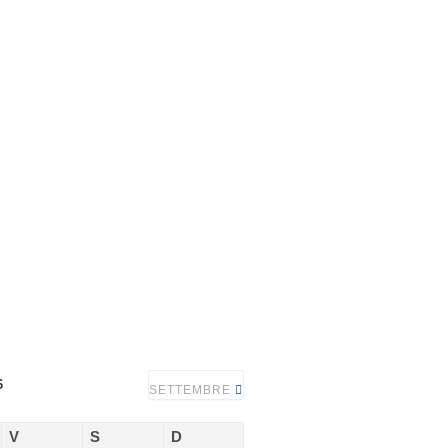
6
SETTEMBRE
V
S
D