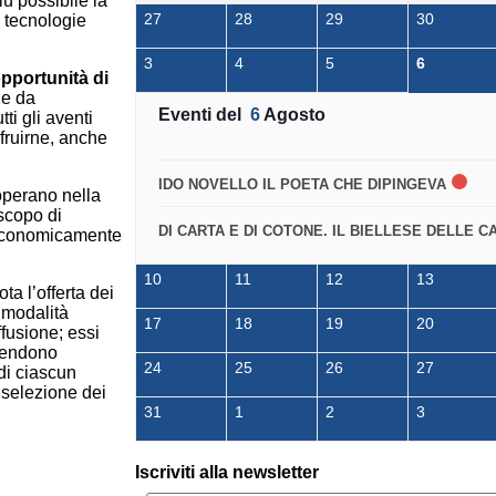
ù possibile la
27
28
29
30
i tecnologie
3
4
5
6
opportunità di
le da
Eventi del
6
Agosto
ti gli aventi
ufruirne, anche
IDO NOVELLO IL POETA CHE DIPINGEVA
 operano nella
scopo di
DI CARTA E DI COTONE. IL BIELLESE DELLE C
i economicamente
10
11
12
13
ta l’offerta dei
e modalità
17
18
19
20
fusione; essi
 rendono
24
25
26
27
 di ciascun
 selezione dei
31
1
2
3
Iscriviti alla newsletter