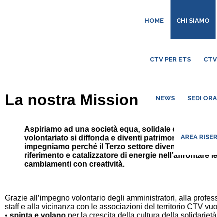
HOME
CHI SIAMO
CTV PER ETS
CTV
La nostra Mission
NEWS
SEDI OR
Aspiriamo ad una società equa, solidale e inclusiva, in
AREA RISE
volontariato si diffonda e diventi patrimonio collettivo
impegniamo perché il Terzo settore diventi punto di
riferimento e catalizzatore di energie nell’affrontare le
cambiamenti con creatività.
Grazie all’impegno volontario degli amministratori, alla profess
staff e alla vicinanza con le associazioni del territorio CTV vu
•
spinta e volano
per la crescita della cultura della solidarietà