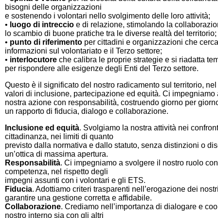
bisogni delle organizzazioni
e sostenendo i volontari nello svolgimento delle loro attività;
•
luogo di intreccio
e di relazione, stimolando la collaborazion
lo scambio di buone pratiche tra le diverse realtà del territorio;
•
punto di riferimento
per cittadini e organizzazioni che cerc
informazioni sul volontariato e il Terzo settore;
•
interlocutore
che calibra le proprie strategie e si riadatta 
per rispondere alle esigenze degli Enti del Terzo settore.
Questo è il significato del nostro radicamento sul territorio, nel
valori di inclusione, partecipazione ed equità. Ci impegniamo 
nostra azione con responsabilità, costruendo giorno per giorno
un rapporto di fiducia, dialogo e collaborazione.
Inclusione ed equità
. Svolgiamo la nostra attività nei confron
cittadinanza, nei limiti di quanto
previsto dalla normativa e dallo statuto, senza distinzioni o dis
un’ottica di massima apertura.
Responsabilità
. Ci impegniamo a svolgere il nostro ruolo con
competenza, nel rispetto degli
impegni assunti con i volontari e gli ETS.
Fiducia
. Adottiamo criteri trasparenti nell’erogazione dei nostri
garantire una gestione corretta e affidabile.
Collaborazione
. Crediamo nell’importanza di dialogare e coop
nostro interno sia con gli altri