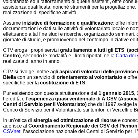
volontariato ed il rafforzamento di quelle esistenti, offre consu
assistenza qualificata, nonché strumenti per la progettazione, l
realizzazione di specifiche attività.
Assume
iniziative di formazione e qualificazione
; offre info
documentazioni e dati sulle attività di volontariato locale e na
effettuando a tal fine studi e ricerche, organizzando seminari,
giornate di studio, e promuovendo nel contempo iniziative edito
CTV eroga i propri servizi
gratuitamente a tutti gli ETS (soc
Centro)
, secondo le modalità e i limiti riportati nella
Carta dei 
realizzata di anno in anno.
CTV si rivolge inoltre agli
aspiranti volontari delle province d
Biella
con un servizio di
orientamento al volontariato
e offr
specifiche per la
costituzione di ETS
.
Pur esistendo con questa strutturazione dal
1 gennaio 2015
,
l’eredità e l’
esperienza quasi ventennale
di
A.CSV (Associa
Centri di Servizio per il Volontariato)
che dal 1997 svolge la 
Centro di Servizio per il Volontariato sui territori di Vercelli e Bi
In un’ottica di
sinergia ed ottimizzazione di risorse
e conosc
aderisce al
Coordinamento Regionale dei CSV del Piemon
CSVnet
, l’associazione nazionale dei Centri di Servizio per il 