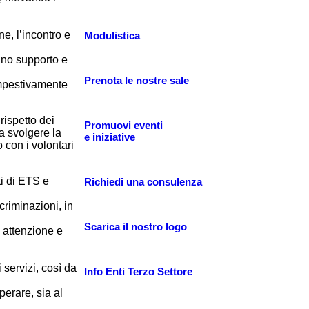
e, l’incontro e
Modulistica
ano supporto e
Prenota le nostre sale
tempestivamente
 rispetto dei
Promuovi eventi
a svolgere la
e iniziative
 con i volontari
ti di ETS e
Richiedi una consulenza
criminazioni, in
Scarica il nostro logo
 attenzione e
 servizi, così da
Info Enti Terzo Settore
erare, sia al