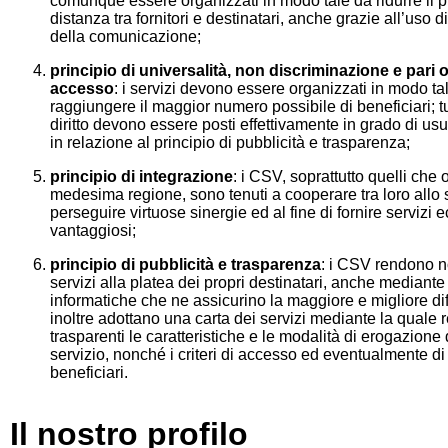
comunque essere organizzati in modo tale da ridurre il pi
distanza tra fornitori e destinatari, anche grazie all’uso d
della comunicazione;
principio di universalità, non discriminazione e pari 
accesso
: i servizi devono essere organizzati in modo ta
raggiungere il maggior numero possibile di beneficiari; tut
diritto devono essere posti effettivamente in grado di us
in relazione al principio di pubblicità e trasparenza;
principio di integrazione
: i CSV, soprattutto quelli che
medesima regione, sono tenuti a cooperare tra loro allo 
perseguire virtuose sinergie ed al fine di fornire serviz
vantaggiosi;
principio di pubblicità e trasparenza
: i CSV rendono no
servizi alla platea dei propri destinatari, anche mediant
informatiche che ne assicurino la maggiore e migliore dif
inoltre adottano una carta dei servizi mediante la quale
trasparenti le caratteristiche e le modalità di erogazione
servizio, nonché i criteri di accesso ed eventualmente di
beneficiari.
Il nostro profilo