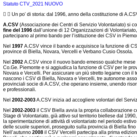
Statuto CTV_2021 NUOVO
Un po' di storia: dal 1996, anno della costituzione di A.CS
A.CSV
(Associazione dei Centri di Servizio Volontariato) si cos
fine del 1996
dall’unione di 12 Organizzazioni di Volontariato
partecipano al primo bando per l’istituzione dei CSV in Piemo
Nel
1997
A.CSV vince il bando e acquisisce la funzione di CS
province di Biella, Novara, Vercelli e Verbano Cusio Ossola.
Nel
2002
A.CSV vince il nuovo bando emesso qualche mese 
Co.Ge. Piemonte e si aggiudica la funzione di CSV per le prov
Novara e Vercelli. Per assicurare un più stretto legame con il te
nascono i CSV di Biella, Novara e Vercelli, tre autonome asso
provinciali socie di A.CSV, che operano insieme, unendo ris
e professionali.
Nel
2002-2003
A.CSV inizia ad accogliere volontari del Serviz
Nel
2002-2003
il CSV Biella avvia la propria collaborazione co
Stage di Volontariato, già attivo sul territorio biellese dal 19
la sperimentazione di attività di volontariato nel periodo estiv
delle scuole superiori, proseguito sulla provincia di Biella fino
Nell’autunno
2008
il CSV Vercelli partecipa alla prima edizio