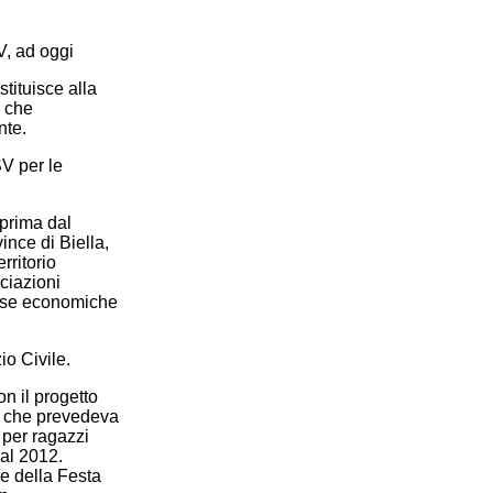
V, ad oggi
tituisce alla
, che
nte.
V per le
prima dal
ince di Biella,
rritorio
ciazioni
orse economiche
io Civile.
n il progetto
90, che prevedeva
o per ragazzi
 al 2012.
ne della Festa