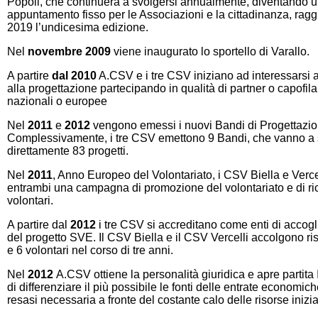
Popoli, che continuerà a svolgersi annualmente, diventando 
appuntamento fisso per le Associazioni e la cittadinanza, rag
2019 l’undicesima edizione.
Nel
novembre 2009
viene inaugurato lo sportello di Varallo.
A partire
dal 2010
A.CSV e i tre CSV iniziano ad interessarsi a
alla progettazione partecipando in qualità di partner o capofila 
nazionali o europee
Nel
2011
e
2012
vengono emessi i nuovi Bandi di Progettazio
Complessivamente, i tre CSV emettono 9 Bandi, che vanno a
direttamente 83 progetti.
Nel
2011
, Anno Europeo del Volontariato, i CSV Biella e Verc
entrambi una campagna di promozione del volontariato e di ri
volontari.
A partire dal
2012
i tre CSV si accreditano come enti di accogl
del progetto SVE. Il CSV Biella e il CSV Vercelli accolgono ri
e 6 volontari nel corso di tre anni.
Nel
2012
A.CSV ottiene la personalità giuridica e apre partita I
di differenziare il più possibile le fonti delle entrate economich
resasi necessaria a fronte del costante calo delle risorse inizia