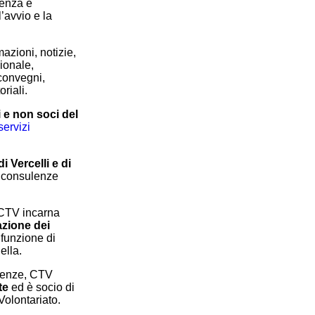
lenza e
’avvio e la
rmazioni, notizie,
zionale,
 convegni,
riali.
i e non soci del
servizi
i Vercelli e di
e consulenze
 CTV incarna
zione dei
funzione di
ella.
enze, CTV
te
ed è socio di
Volontariato.