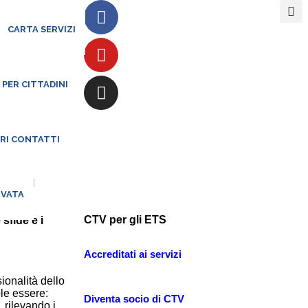
CARTA SERVIZI
 PER CITTADINI
ARI CONTATTI
 cui il
RVATA
. Ci
CTV per gli ETS
 sfide e i
Accreditati ai servizi
ionalità dello
ole essere:
Diventa socio di CTV
, rilevando i