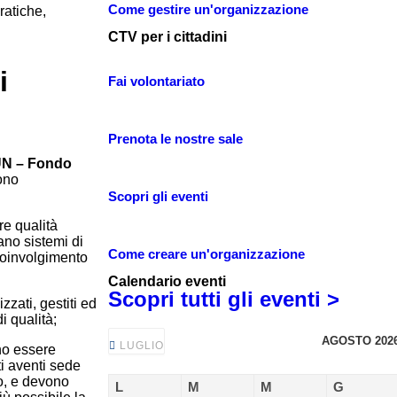
Come gestire un'organizzazione
ratiche,
CTV per i cittadini
i
Fai volontariato
Prenota le nostre sale
N – Fondo
sono
Scopri gli eventi
re qualità
ano sistemi di
Come creare un'organizzazione
 coinvolgimento
Calendario eventi
Scopri tutti gli eventi >
zzati, gestiti ed
di qualità;
AGOSTO 202
LUGLIO
ono essere
i aventi sede
to, e devono
L
M
M
G