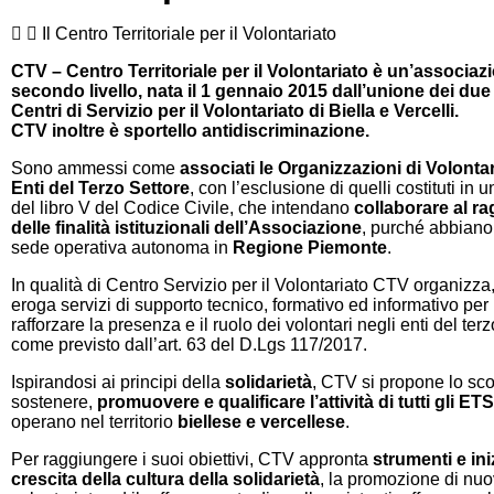
Il Centro Territoriale per il Volontariato
CTV – Centro Territoriale per il Volontariato è un’associaz
secondo livello, nata il 1 gennaio 2015 dall’unione dei du
Centri di Servizio per il Volontariato di Biella e Vercelli.
CTV inoltre è sportello antidiscriminazione.
Sono ammessi come
associati le Organizzazioni di Volonta
Enti del Terzo Settore
, con l’esclusione di quelli costituti in 
del libro V del Codice Civile, che intendano
collaborare al r
delle finalità istituzionali dell’Associazione
, purché abbiano
sede operativa autonoma in
Regione Piemonte
.
In qualità di Centro Servizio per il Volontariato CTV organizza
eroga servizi di supporto tecnico, formativo ed informativo pe
rafforzare la presenza e il ruolo dei volontari negli enti del terz
come previsto dall’art. 63 del D.Lgs 117/2017.
Ispirandosi ai principi della
solidarietà
, CTV si propone lo sc
sostenere,
promuovere e qualificare l’attività di tutti gli ET
operano nel territorio
biellese e vercellese
.
Per raggiungere i suoi obiettivi, CTV appronta
strumenti e ini
crescita della cultura della solidarietà
, la promozione di nuov