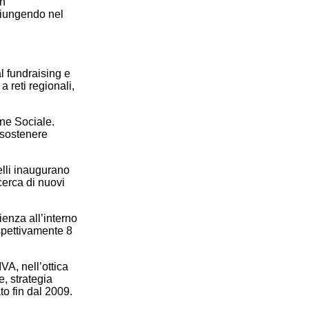
un
giungendo nel
l fundraising e
a reti regionali,
ne Sociale.
 sostenere
elli inaugurano
cerca di nuovi
ienza all’interno
spettivamente 8
VA, nell’ottica
e, strategia
to fin dal 2009.