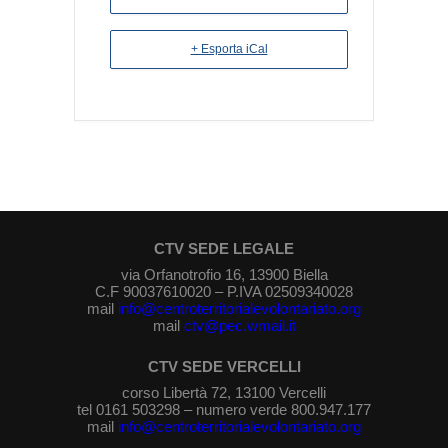
+ Esporta iCal
CTV SEDE LEGALE
via Orfanotrofio 16, 13900 Biella
C.F 90037610020 – P.IVA 02509340028
mail
info@centroterritorialevolontariato.org
mail
ctv@pec.wmail.it
CTV SEDE VERCELLI
corso Libertà 72, 13100 Vercelli
tel 0161 503298 – numero verde 800.947.177
mail
info@centroterritorialevolontariato.org