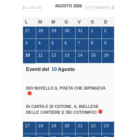
AGOSTO 2026
LUGLIO
SETTEMBRE
L
M
M
G
V
S
D
27
28
29
30
31
1
2
3
4
5
6
7
8
9
10
11
12
13
14
15
16
Eventi del
10
Agosto
IDO NOVELLO IL POETA CHE DIPINGEVA
DI CARTA E DI COTONE. IL BIELLESE
DELLE CARTIERE E DEI COTONIFICI
17
18
19
20
21
22
23