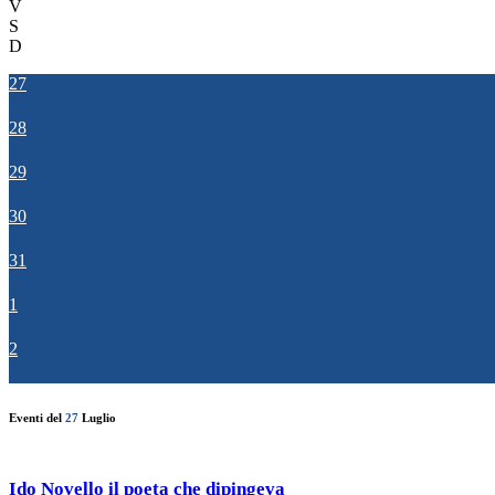
V
S
D
27
28
29
30
31
1
2
Eventi del
27
Luglio
Ido Novello il poeta che dipingeva