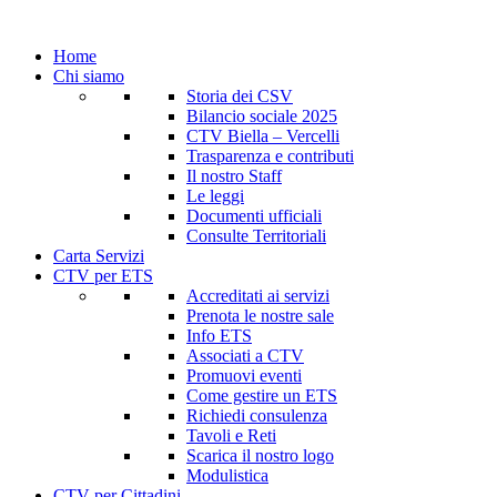
Home
Chi siamo
Storia dei CSV
Bilancio sociale 2025
CTV Biella – Vercelli
Trasparenza e contributi
Il nostro Staff
Le leggi
Documenti ufficiali
Consulte Territoriali
Carta Servizi
CTV per ETS
Accreditati ai servizi
Prenota le nostre sale
Info ETS
Associati a CTV
Promuovi eventi
Come gestire un ETS
Richiedi consulenza
Tavoli e Reti
Scarica il nostro logo
Modulistica
CTV per Cittadini