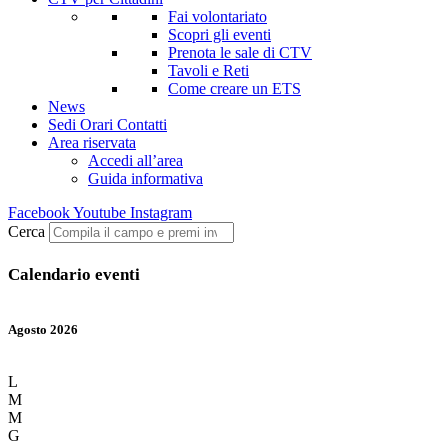
Fai volontariato
Scopri gli eventi
Prenota le sale di CTV
Tavoli e Reti
Come creare un ETS
News
Sedi Orari Contatti
Area riservata
Accedi all’area
Guida informativa
Facebook
Youtube
Instagram
Cerca
Calendario eventi
Agosto 2026
L
M
M
G