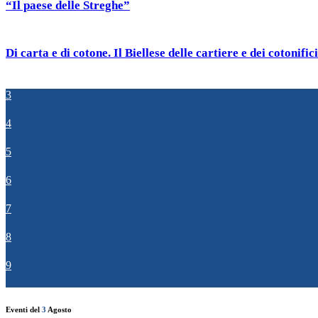
“Il paese delle Streghe”
Di carta e di cotone. Il Biellese delle cartiere e dei cotonifici
3
4
5
6
7
8
9
Eventi del
3
Agosto