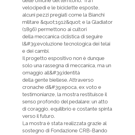
delle officine del territorio. Tra i
velocipedi e le biciclette esposte,
alcuni pezzi pregiati come la Bianchi
militare &quot;1912&quot; e la Gladiator
(1896) permettono ai cultori
della meccanica ciclistica di seguire
l&#39;evoluzione tecnologica dei telai
e dei cambi.
Il progetto espositivo non è dunque
solo una rassegna di meccanica, ma un
omaggio all&#39;identità
della gente biellese. Attraverso
cronache d&#39;epoca, ex voto e
testimonianze, la mostra restituisce il
senso profondo del pedalare: un atto
di coraggio, equilibrio e costante spinta
verso il futuro.
La mostra è stata realizzata grazie al
sostegno di Fondazione CRB-Bando