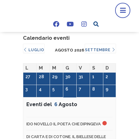
Calendario eventi
LUGLIO
AGOSTO 2026
SETTEMBRE
L
M
M
G
V
S
D
27
28
29
30
31
1
2
3
4
5
6
7
8
9
Eventi del
6
Agosto
IDO NOVELLO IL POETA CHE DIPINGEVA
DI CARTA E DI COTONE. IL BIELLESE DELLE