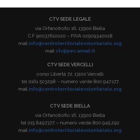
CTV SEDE LEGALE
via Orfanotrofio 16, 13900 Biella
C.F 90037610020 – P.IVA 02509340028
mail
info@centroterritorialevolontariato.org
mail
ctv@pec.wmail.it
CTV SEDE VERCELLI
corso Libertà 72, 13100 Vercelli
tel 0161 503298 – numero verde 800.947.177
mail
info@centroterritorialevolontariato.org
CTV SEDE BIELLA
via Orfanotrofio 16, 13900 Biella
tel 015 8497377 – numero verde 800.945.292
mail
info@centroterritorialevolontariato.org