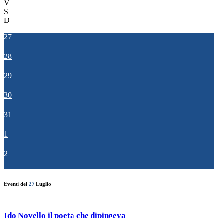
V
S
D
27
28
29
30
31
1
2
Eventi del
27
Luglio
Ido Novello il poeta che dipingeva