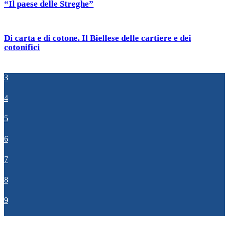
“Il paese delle Streghe”
Di carta e di cotone. Il Biellese delle cartiere e dei
cotonifici
3
4
5
6
7
8
9