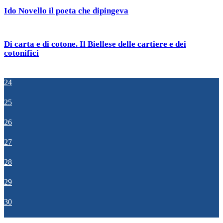
Ido Novello il poeta che dipingeva
Di carta e di cotone. Il Biellese delle cartiere e dei
cotonifici
24
25
26
27
28
29
30