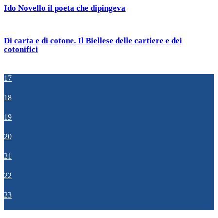
Ido Novello il poeta che dipingeva
Di carta e di cotone. Il Biellese delle cartiere e dei
cotonifici
17
18
19
20
21
22
23