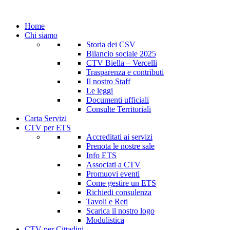
Home
Chi siamo
Storia dei CSV
Bilancio sociale 2025
CTV Biella – Vercelli
Trasparenza e contributi
Il nostro Staff
Le leggi
Documenti ufficiali
Consulte Territoriali
Carta Servizi
CTV per ETS
Accreditati ai servizi
Prenota le nostre sale
Info ETS
Associati a CTV
Promuovi eventi
Come gestire un ETS
Richiedi consulenza
Tavoli e Reti
Scarica il nostro logo
Modulistica
CTV per Cittadini