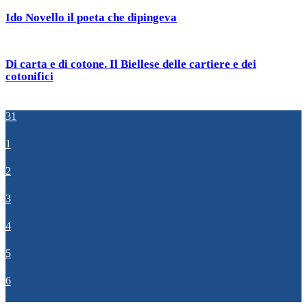
Ido Novello il poeta che dipingeva
Di carta e di cotone. Il Biellese delle cartiere e dei
cotonifici
31
1
2
3
4
5
6