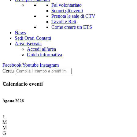
Fai volontariato
Scopri gli eventi
Prenota le sale di CTV
Tavoli e Reti
Come creare un ETS
News
Sedi Orari Contatti
Area riservata
Accedi all’area
Guida informativa
Facebook
Youtube
Instagram
Cerca
Calendario eventi
Agosto 2026
L
M
M
G