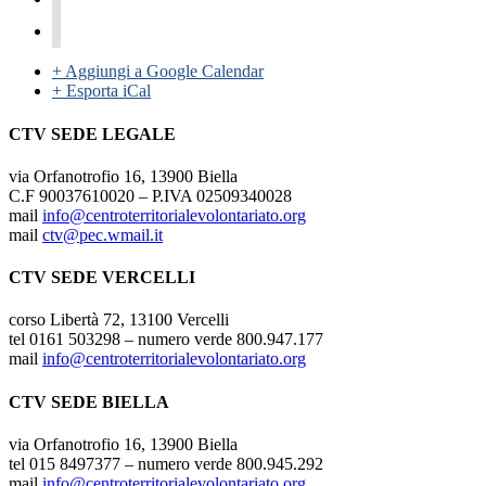
+ Aggiungi a Google Calendar
+ Esporta iCal
CTV SEDE LEGALE
via Orfanotrofio 16, 13900 Biella
C.F 90037610020 – P.IVA 02509340028
mail
info@centroterritorialevolontariato.org
mail
ctv@pec.wmail.it
CTV SEDE VERCELLI
corso Libertà 72, 13100 Vercelli
tel 0161 503298 – numero verde 800.947.177
mail
info@centroterritorialevolontariato.org
CTV SEDE BIELLA
via Orfanotrofio 16, 13900 Biella
tel 015 8497377 – numero verde 800.945.292
mail
info@centroterritorialevolontariato.org