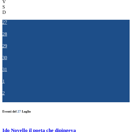
V
S
D
27
28
29
30
31
1
2
Eventi del
27
Luglio
Ido Novello il poeta che dipingeva