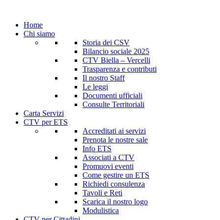
Home
Chi siamo
Storia dei CSV
Bilancio sociale 2025
CTV Biella – Vercelli
Trasparenza e contributi
Il nostro Staff
Le leggi
Documenti ufficiali
Consulte Territoriali
Carta Servizi
CTV per ETS
Accreditati ai servizi
Prenota le nostre sale
Info ETS
Associati a CTV
Promuovi eventi
Come gestire un ETS
Richiedi consulenza
Tavoli e Reti
Scarica il nostro logo
Modulistica
CTV per Cittadini