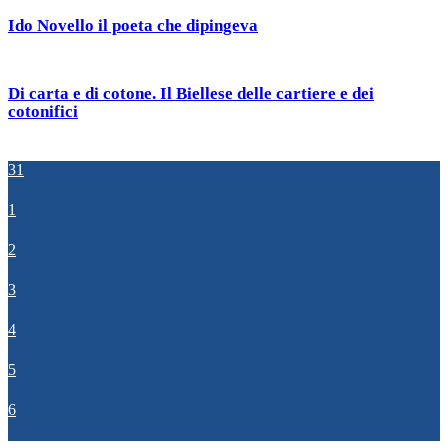
Ido Novello il poeta che dipingeva
Di carta e di cotone. Il Biellese delle cartiere e dei
cotonifici
31
1
2
3
4
5
6