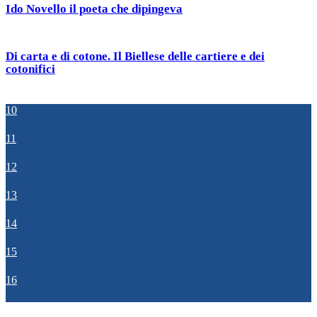
Ido Novello il poeta che dipingeva
Di carta e di cotone. Il Biellese delle cartiere e dei
cotonifici
10
11
12
13
14
15
16