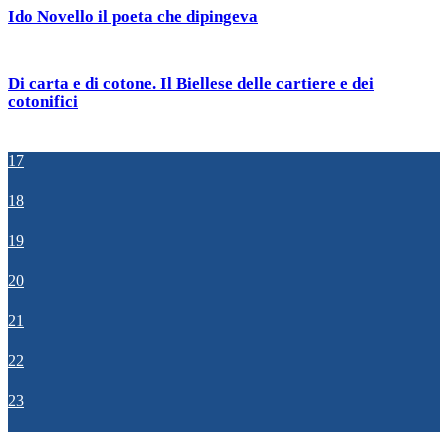
Ido Novello il poeta che dipingeva
Di carta e di cotone. Il Biellese delle cartiere e dei
cotonifici
17
18
19
20
21
22
23