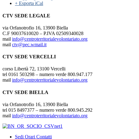
+ Esporta iCal
CTV SEDE LEGALE
via Orfanotrofio 16, 13900 Biella
C.F 90037610020 – P.IVA 02509340028
mail
info@centroterritorialevolontariato.org
mail
ctv@pec.wmail.it
CTV SEDE VERCELLI
corso Libertà 72, 13100 Vercelli
tel 0161 503298 – numero verde 800.947.177
mail
info@centroterritorialevolontariato.org
CTV SEDE BIELLA
via Orfanotrofio 16, 13900 Biella
tel 015 8497377 – numero verde 800.945.292
mail
info@centroterritorialevolontariato.org
Sedi Orari Contatti