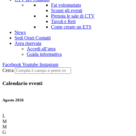
Fai volontariato
Scopri gli eventi
Prenota le sale di CTV
Tavoli e Reti
Come creare un ETS
News
Sedi Orari Contatti
Area riservata
Accedi all’area
Guida informativa
Facebook
Youtube
Instagram
Cerca
Calendario eventi
Agosto 2026
L
M
M
G