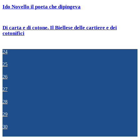
Ido Novello il poeta che dipingeva
Di carta e di cotone. Il Biellese delle cartiere e dei
cotonifici
24
25
26
27
28
29
30