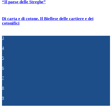
“Il paese delle Streghe”
Di carta e di cotone. Il Biellese delle cartiere e dei
cotonifici
3
4
5
6
7
8
9