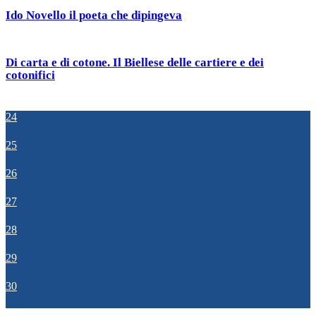
Ido Novello il poeta che dipingeva
Di carta e di cotone. Il Biellese delle cartiere e dei
cotonifici
24
25
26
27
28
29
30