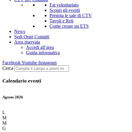
Fai volontariato
Scopri gli eventi
Prenota le sale di CTV
Tavoli e Reti
Come creare un ETS
News
Sedi Orari Contatti
Area riservata
Accedi all’area
Guida informativa
Facebook
Youtube
Instagram
Cerca
Calendario eventi
Agosto 2026
L
M
M
G