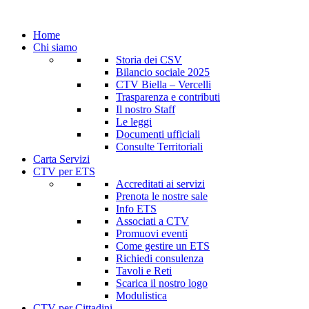
Home
Chi siamo
Storia dei CSV
Bilancio sociale 2025
CTV Biella – Vercelli
Trasparenza e contributi
Il nostro Staff
Le leggi
Documenti ufficiali
Consulte Territoriali
Carta Servizi
CTV per ETS
Accreditati ai servizi
Prenota le nostre sale
Info ETS
Associati a CTV
Promuovi eventi
Come gestire un ETS
Richiedi consulenza
Tavoli e Reti
Scarica il nostro logo
Modulistica
CTV per Cittadini