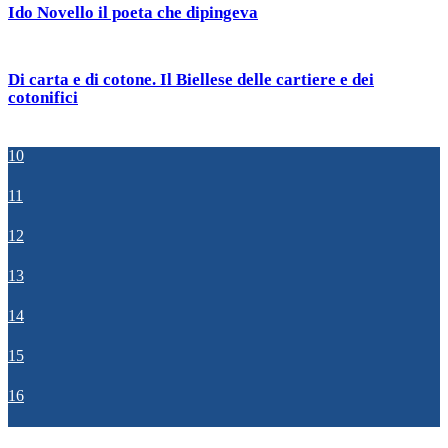
Ido Novello il poeta che dipingeva
Di carta e di cotone. Il Biellese delle cartiere e dei
cotonifici
10
11
12
13
14
15
16