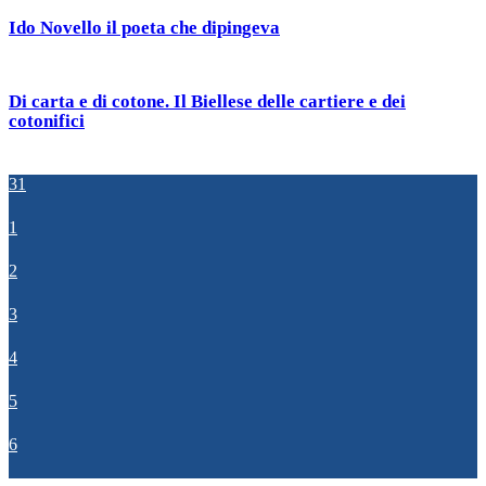
Ido Novello il poeta che dipingeva
Di carta e di cotone. Il Biellese delle cartiere e dei
cotonifici
31
1
2
3
4
5
6