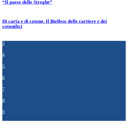
“Il paese delle Streghe”
Di carta e di cotone. Il Biellese delle cartiere e dei
cotonifici
3
4
5
6
7
8
9