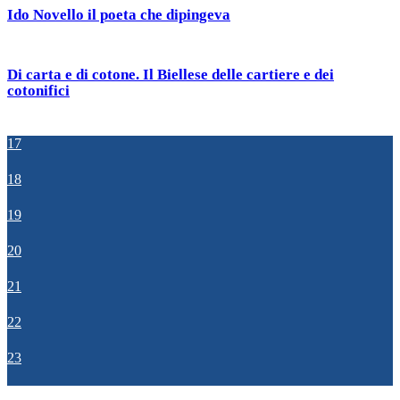
Ido Novello il poeta che dipingeva
Di carta e di cotone. Il Biellese delle cartiere e dei
cotonifici
17
18
19
20
21
22
23