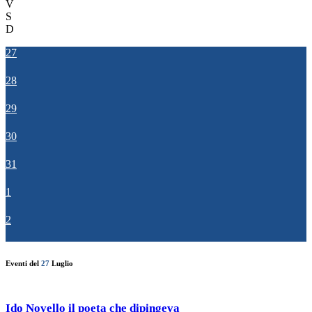
V
S
D
27
28
29
30
31
1
2
Eventi del
27
Luglio
Ido Novello il poeta che dipingeva