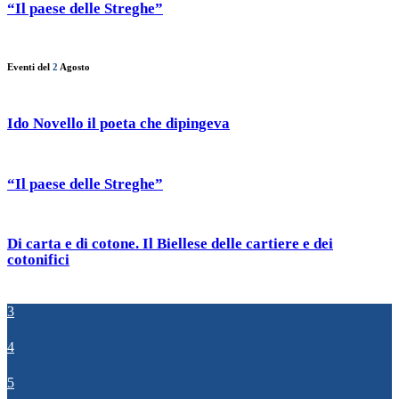
“Il paese delle Streghe”
Eventi del
2
Agosto
Ido Novello il poeta che dipingeva
“Il paese delle Streghe”
Di carta e di cotone. Il Biellese delle cartiere e dei
cotonifici
3
4
5