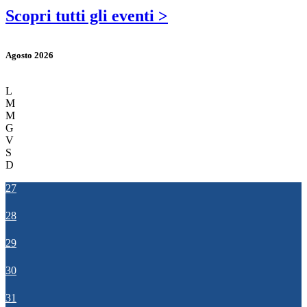
Scopri tutti gli eventi >
Agosto 2026
L
M
M
G
V
S
D
27
28
29
30
31