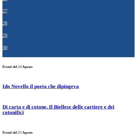
27
28
29
30
Eventi del
24
Agosto
Ido Novello il poeta che dipingeva
Di carta e di cotone. Il Biellese delle cartiere e dei
cotonifici
Eventi del
25
Agosto