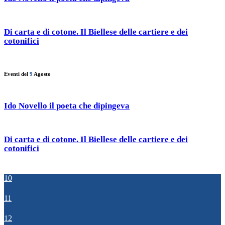
Di carta e di cotone. Il Biellese delle cartiere e dei
cotonifici
Eventi del
9
Agosto
Ido Novello il poeta che dipingeva
Di carta e di cotone. Il Biellese delle cartiere e dei
cotonifici
10
11
12