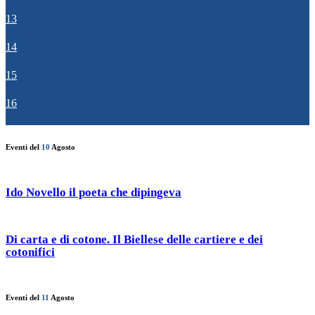
13
14
15
16
Eventi del
10
Agosto
Ido Novello il poeta che dipingeva
Di carta e di cotone. Il Biellese delle cartiere e dei
cotonifici
Eventi del
11
Agosto