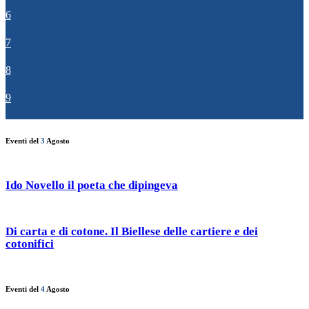
6
7
8
9
Eventi del
3
Agosto
Ido Novello il poeta che dipingeva
Di carta e di cotone. Il Biellese delle cartiere e dei
cotonifici
Eventi del
4
Agosto