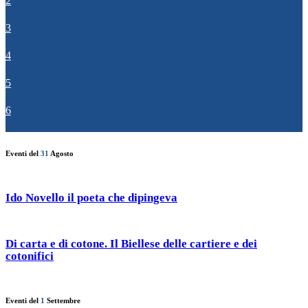
2
3
4
5
6
Eventi del
31
Agosto
Ido Novello il poeta che dipingeva
Di carta e di cotone. Il Biellese delle cartiere e dei
cotonifici
Eventi del
1
Settembre