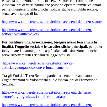
Nasce la definizione di Ente di Terzo Settore che comprende
Associazioni di varia natura che possono operare tramite volontari
per raggiungere finalità civiche, solidaristiche e di utilità sociale,
senza avere scopo di lucro.
https://www.cantiereterzosettore.it/riforma/ets-enti-del-terzo-settore
https://www.cantiereterzosettore.it/riforma/ets-enti-del-terzo-
settore/la-qualifica-di-ets
Per costituire una Associazione, bisogna avere ben chiari la
finalità, l’oggetto sociale e le caratteristiche principal
i, per poter
individuare la natura giuridica più adatta alla situazione, nonché
serve rispettare tutti i dettami di legge previsti.
https://www.cantiereterzosettore.it/riforma/vita-
associativa/organizzazione-e-funzionamento
Tra gli Enti del Terzo Settore, particolarmente rilevanti sono le
Organizzazioni di Volontariato e le Associazioni di Promozione
Sociale.
https://www.cantiereterzosettore.it/riforma/ets-enti-del-terzo-
settore/odv-organizzazioni-di-volontariato
https://www.cantiereterzosettore.it/riforma/ets-enti-del-terzo-