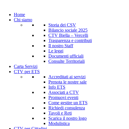
Home
Chi siamo
Storia dei CSV
Bilancio sociale 2025
CTV Biella – Vercelli
Trasparenza e contributi
Il nostro Staff
Le leggi
Documenti ufficiali
Consulte Territoriali
Carta Servizi
CTV per ETS
Accreditati ai servizi
Prenota le nostre sale
Info ETS
Associati a CTV
Promuovi eventi
Come gestire un ETS
Richiedi consulenza
Tavoli e Reti
Scarica il nostro logo
Modulistica
CTV per Cittadini