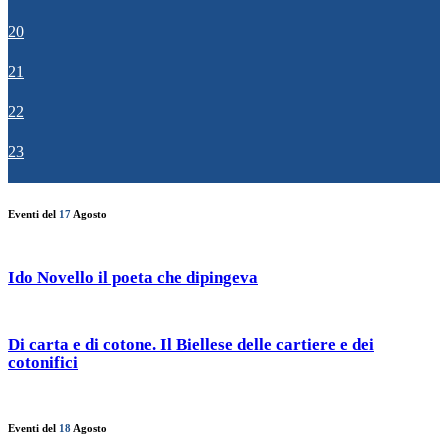
20
21
22
23
Eventi del
17
Agosto
Ido Novello il poeta che dipingeva
Di carta e di cotone. Il Biellese delle cartiere e dei
cotonifici
Eventi del
18
Agosto