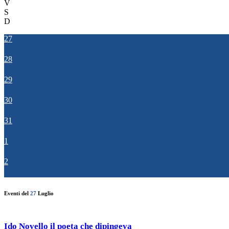
V
S
D
27
28
29
30
31
1
2
Eventi del
27
Luglio
Ido Novello il poeta che dipingeva