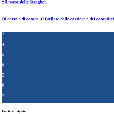
“Il paese delle Streghe”
Di carta e di cotone. Il Biellese delle cartiere e dei cotonifici
3
4
5
6
7
8
9
Eventi del
3
Agosto