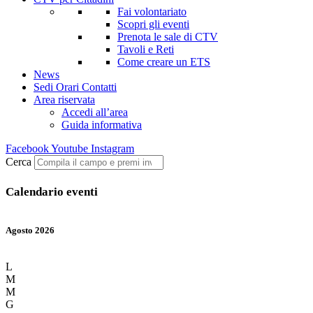
Fai volontariato
Scopri gli eventi
Prenota le sale di CTV
Tavoli e Reti
Come creare un ETS
News
Sedi Orari Contatti
Area riservata
Accedi all’area
Guida informativa
Facebook
Youtube
Instagram
Cerca
Calendario eventi
Agosto 2026
L
M
M
G