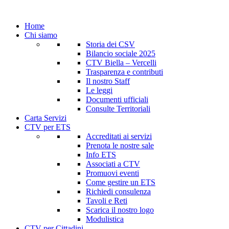
Home
Chi siamo
Storia dei CSV
Bilancio sociale 2025
CTV Biella – Vercelli
Trasparenza e contributi
Il nostro Staff
Le leggi
Documenti ufficiali
Consulte Territoriali
Carta Servizi
CTV per ETS
Accreditati ai servizi
Prenota le nostre sale
Info ETS
Associati a CTV
Promuovi eventi
Come gestire un ETS
Richiedi consulenza
Tavoli e Reti
Scarica il nostro logo
Modulistica
CTV per Cittadini