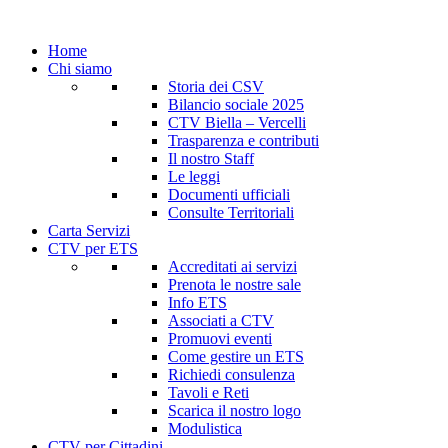
Home
Chi siamo
Storia dei CSV
Bilancio sociale 2025
CTV Biella – Vercelli
Trasparenza e contributi
Il nostro Staff
Le leggi
Documenti ufficiali
Consulte Territoriali
Carta Servizi
CTV per ETS
Accreditati ai servizi
Prenota le nostre sale
Info ETS
Associati a CTV
Promuovi eventi
Come gestire un ETS
Richiedi consulenza
Tavoli e Reti
Scarica il nostro logo
Modulistica
CTV per Cittadini