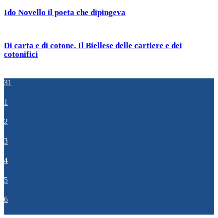
Ido Novello il poeta che dipingeva
Di carta e di cotone. Il Biellese delle cartiere e dei
cotonifici
31
1
2
3
4
5
6