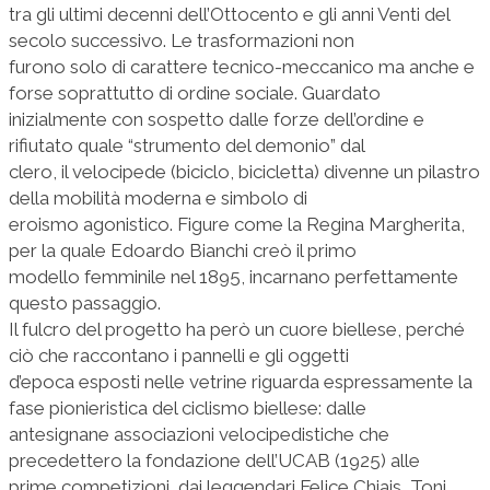
tra gli ultimi decenni dell’Ottocento e gli anni Venti del
secolo successivo. Le trasformazioni non
furono solo di carattere tecnico-meccanico ma anche e
forse soprattutto di ordine sociale. Guardato
inizialmente con sospetto dalle forze dell’ordine e
rifiutato quale “strumento del demonio” dal
clero, il velocipede (biciclo, bicicletta) divenne un pilastro
della mobilità moderna e simbolo di
eroismo agonistico. Figure come la Regina Margherita,
per la quale Edoardo Bianchi creò il primo
modello femminile nel 1895, incarnano perfettamente
questo passaggio.
Il fulcro del progetto ha però un cuore biellese, perché
ciò che raccontano i pannelli e gli oggetti
d’epoca esposti nelle vetrine riguarda espressamente la
fase pionieristica del ciclismo biellese: dalle
antesignane associazioni velocipedistiche che
precedettero la fondazione dell’UCAB (1925) alle
prime competizioni, dai leggendari Felice Chiais, Toni