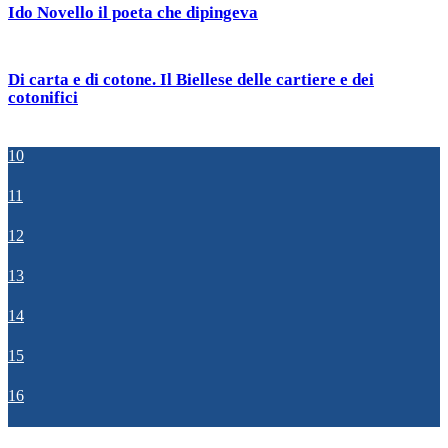
Ido Novello il poeta che dipingeva
Di carta e di cotone. Il Biellese delle cartiere e dei
cotonifici
10
11
12
13
14
15
16