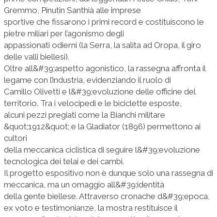
Gremmo, Pinutin Santhià alle imprese
sportive che fissarono i primi record e costituiscono le
pietre miliari per l’agonismo degli
appassionati odierni (la Serra, la salita ad Oropa, il giro
delle valli biellesi).
Oltre all&#39;aspetto agonistico, la rassegna affronta il
legame con l’industria, evidenziando il ruolo di
Camillo Olivetti e l&#39;evoluzione delle officine del
territorio. Tra i velocipedi e le biciclette esposte,
alcuni pezzi pregiati come la Bianchi militare
&quot;1912&quot; e la Gladiator (1896) permettono ai
cultori
della meccanica ciclistica di seguire l&#39;evoluzione
tecnologica dei telai e dei cambi.
Il progetto espositivo non è dunque solo una rassegna di
meccanica, ma un omaggio all&#39;identità
della gente biellese. Attraverso cronache d&#39;epoca,
ex voto e testimonianze, la mostra restituisce il