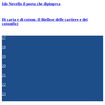
Ido Novello il poeta che dipingeva
Di carta e di cotone. Il Biellese delle cartiere e dei
cotonifici
17
18
19
20
21
22
23