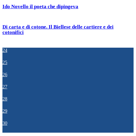
Ido Novello il poeta che dipingeva
Di carta e di cotone. Il Biellese delle cartiere e dei
cotonifici
24
25
26
27
28
29
30