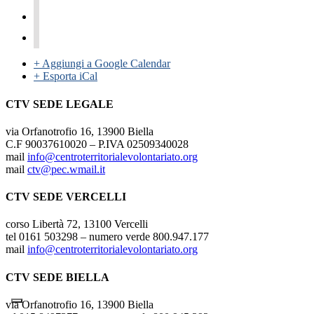
+ Aggiungi a Google Calendar
+ Esporta iCal
CTV SEDE LEGALE
via Orfanotrofio 16, 13900 Biella
C.F 90037610020 – P.IVA 02509340028
mail
info@centroterritorialevolontariato.org
mail
ctv@pec.wmail.it
CTV SEDE VERCELLI
corso Libertà 72, 13100 Vercelli
tel 0161 503298 – numero verde 800.947.177
mail
info@centroterritorialevolontariato.org
CTV SEDE BIELLA
via Orfanotrofio 16, 13900 Biella