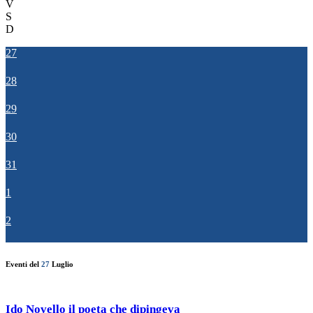
V
S
D
27
28
29
30
31
1
2
Eventi del
27
Luglio
Ido Novello il poeta che dipingeva