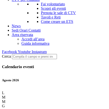
Fai volontariato
Scopri gli eventi
Prenota le sale di CTV
Tavoli e Reti
Come creare un ETS
News
Sedi Orari Contatti
Area riservata
Accedi all’area
Guida informativa
Facebook
Youtube
Instagram
Cerca
Calendario eventi
Agosto 2026
L
M
M
G