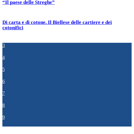
“Il paese delle Streghe”
Di carta e di cotone. Il Biellese delle cartiere e dei
cotonifici
3
4
5
6
7
8
9