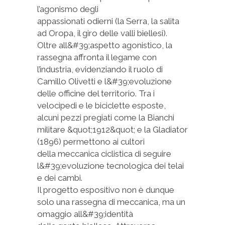
l’agonismo degli
appassionati odierni (la Serra, la salita
ad Oropa, il giro delle valli biellesi).
Oltre all&#39;aspetto agonistico, la
rassegna affronta il legame con
l’industria, evidenziando il ruolo di
Camillo Olivetti e l&#39;evoluzione
delle officine del territorio. Tra i
velocipedi e le biciclette esposte,
alcuni pezzi pregiati come la Bianchi
militare &quot;1912&quot; e la Gladiator
(1896) permettono ai cultori
della meccanica ciclistica di seguire
l&#39;evoluzione tecnologica dei telai
e dei cambi.
Il progetto espositivo non è dunque
solo una rassegna di meccanica, ma un
omaggio all&#39;identità