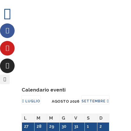
Calendario eventi
LUGLIO
AGOSTO 2026
SETTEMBRE
L
M
M
G
V
S
D
27
28
29
30
31
1
2