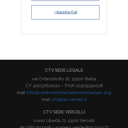
+ Esporta iCal
CTV SEDE LEGALE
via Orfanotrofio 16, 13900 Biella
C.F 90037610020 – P.IVA 02509340028
mail
info@centroterritorialevolontariato.org
mail
ctv@pec.wmail.it
CTV SEDE VERCELLI
corso Libertà 72, 13100 Vercelli
tel 0161 503298 – numero verde 800.947.177