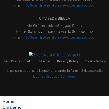
mail
info@centroterritorialevolontariato.org
CTV SEDE BIELLA
via Orfanotrofio 16, 13900 Biella
tel 015 8497377 – numero verde 800.945.292
mail
info@centroterritorialevolontariato.org
Sedi Orari Contatti
Sitemap
Privacy Policy
Cookie Policy
Si possono pubblicare i contenuti citando la fonte nel rispetto della
Licenza Creative Commons
Home
Chi siamo