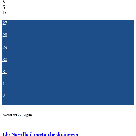
V
S
D
27
28
29
30
31
1
2
Eventi del
27
Luglio
Ido Novello il poeta che dipingeva