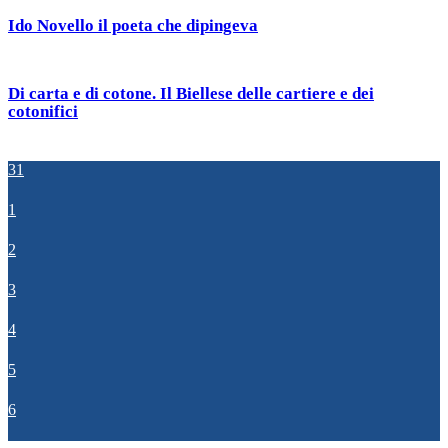
Ido Novello il poeta che dipingeva
Di carta e di cotone. Il Biellese delle cartiere e dei
cotonifici
31
1
2
3
4
5
6