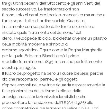
tra gli ultimi decenni dell’Ottocento e gli anni Venti del
secolo successivo. Le trasformazioni non
furono solo di carattere tecnico-meccanico ma anche e
forse soprattutto di ordine sociale. Guardato
inizialmente con sospetto dalle forze dell’ordine e
rifiutato quale “strumento del demonio” dal
clero, il velocipede (biciclo, bicicletta) divenne un pilastro
della mobilità moderna e simbolo di
eroismo agonistico. Figure come la Regina Margherita,
per la quale Edoardo Bianchi creò il primo
modello femminile nel 1895, incarnano perfettamente
questo passaggio.
Il fulcro del progetto ha però un cuore biellese, perché
ciò che raccontano i pannelli e gli oggetti
d’epoca esposti nelle vetrine riguarda espressamente la
fase pionieristica del ciclismo biellese: dalle
antesignane associazioni velocipedistiche che
precedettero la fondazione dell’UCAB (1925) alle
prime competizioni, dai leggendari Felice Chiais, Toni