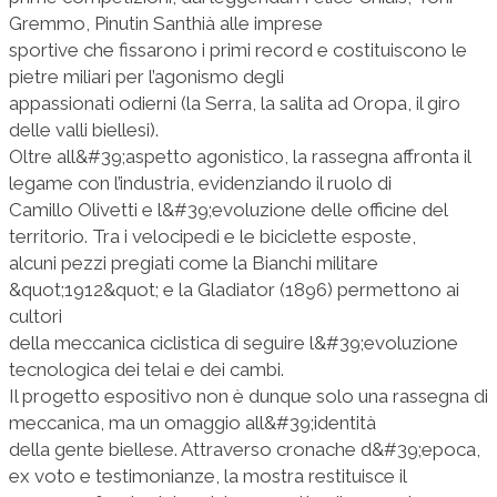
Gremmo, Pinutin Santhià alle imprese
sportive che fissarono i primi record e costituiscono le
pietre miliari per l’agonismo degli
appassionati odierni (la Serra, la salita ad Oropa, il giro
delle valli biellesi).
Oltre all&#39;aspetto agonistico, la rassegna affronta il
legame con l’industria, evidenziando il ruolo di
Camillo Olivetti e l&#39;evoluzione delle officine del
territorio. Tra i velocipedi e le biciclette esposte,
alcuni pezzi pregiati come la Bianchi militare
&quot;1912&quot; e la Gladiator (1896) permettono ai
cultori
della meccanica ciclistica di seguire l&#39;evoluzione
tecnologica dei telai e dei cambi.
Il progetto espositivo non è dunque solo una rassegna di
meccanica, ma un omaggio all&#39;identità
della gente biellese. Attraverso cronache d&#39;epoca,
ex voto e testimonianze, la mostra restituisce il