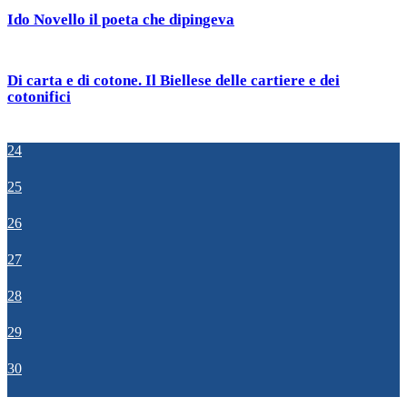
Ido Novello il poeta che dipingeva
Di carta e di cotone. Il Biellese delle cartiere e dei
cotonifici
24
25
26
27
28
29
30