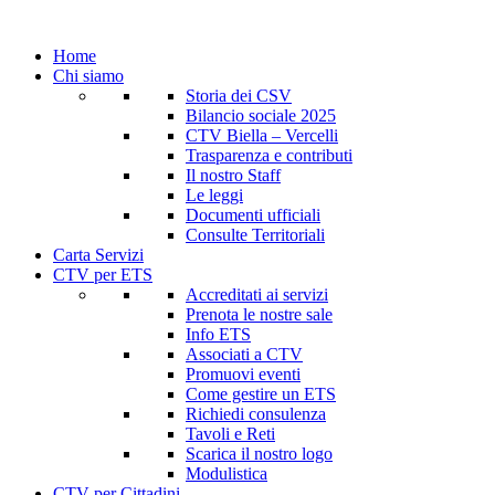
Home
Chi siamo
Storia dei CSV
Bilancio sociale 2025
CTV Biella – Vercelli
Trasparenza e contributi
Il nostro Staff
Le leggi
Documenti ufficiali
Consulte Territoriali
Carta Servizi
CTV per ETS
Accreditati ai servizi
Prenota le nostre sale
Info ETS
Associati a CTV
Promuovi eventi
Come gestire un ETS
Richiedi consulenza
Tavoli e Reti
Scarica il nostro logo
Modulistica
CTV per Cittadini