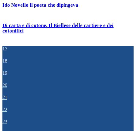
Ido Novello il poeta che dipingeva
Di carta e di cotone. Il Biellese delle cartiere e dei
cotonifici
17
18
19
20
21
22
23