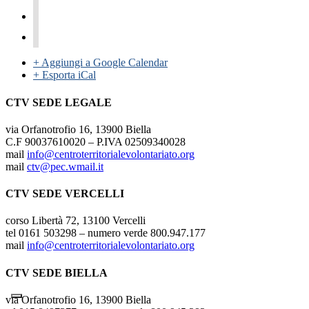
+ Aggiungi a Google Calendar
+ Esporta iCal
CTV SEDE LEGALE
via Orfanotrofio 16, 13900 Biella
C.F 90037610020 – P.IVA 02509340028
mail
info@centroterritorialevolontariato.org
mail
ctv@pec.wmail.it
CTV SEDE VERCELLI
corso Libertà 72, 13100 Vercelli
tel 0161 503298 – numero verde 800.947.177
mail
info@centroterritorialevolontariato.org
CTV SEDE BIELLA
via Orfanotrofio 16, 13900 Biella