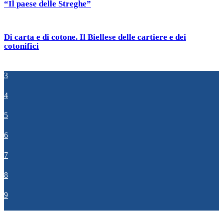
“Il paese delle Streghe”
Di carta e di cotone. Il Biellese delle cartiere e dei
cotonifici
3
4
5
6
7
8
9