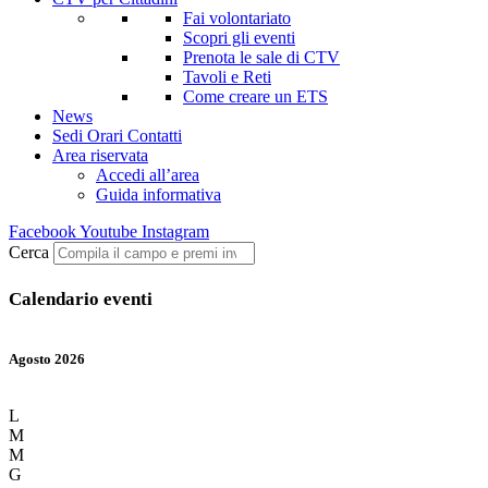
Fai volontariato
Scopri gli eventi
Prenota le sale di CTV
Tavoli e Reti
Come creare un ETS
News
Sedi Orari Contatti
Area riservata
Accedi all’area
Guida informativa
Facebook
Youtube
Instagram
Cerca
Calendario eventi
Agosto 2026
L
M
M
G