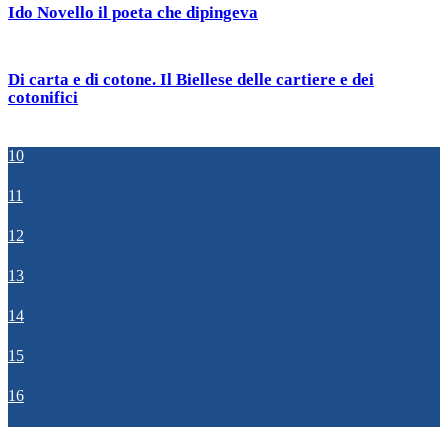
Ido Novello il poeta che dipingeva
Di carta e di cotone. Il Biellese delle cartiere e dei
cotonifici
10
11
12
13
14
15
16