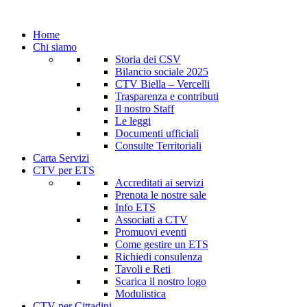
Home
Chi siamo
Storia dei CSV
Bilancio sociale 2025
CTV Biella – Vercelli
Trasparenza e contributi
Il nostro Staff
Le leggi
Documenti ufficiali
Consulte Territoriali
Carta Servizi
CTV per ETS
Accreditati ai servizi
Prenota le nostre sale
Info ETS
Associati a CTV
Promuovi eventi
Come gestire un ETS
Richiedi consulenza
Tavoli e Reti
Scarica il nostro logo
Modulistica
CTV per Cittadini