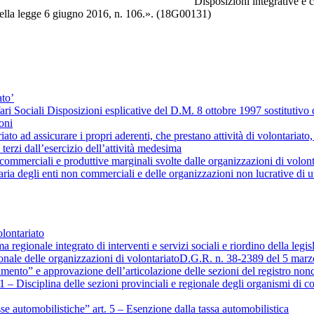
 integrative e correttive al decreto legislat
, della legge 6 giugno 2016, n. 106.». (18G00131)
ato’
fari Sociali Disposizioni esplicative del D.M. 8 ottobre 1997 sostituti
oni
 ad assicurare i propri aderenti, che prestano attività di volontariato, c
 terzi dall’esercizio dell’attività medesima
commerciali e produttive marginali svolte dalle organizzazioni di volont
ia degli enti non commerciali e delle organizzazioni non lucrative di uti
lontariato
regionale integrato di interventi e servizi sociali e riordino della legis
ale delle organizzazioni di volontariatoD.G.R. n. 38-2389 del 5 marzo 
ento” e approvazione dell’articolazione delle sezioni del registro nonché
– Disciplina delle sezioni provinciali e regionale degli organismi di 
se automobilistiche” art. 5 – Esenzione dalla tassa automobilistica