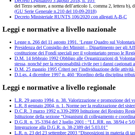
Decreto Legislativo 3 agosto 2018, n. 105
Disposizioni
del Terzo settore, a norma dell’articolo 1, comma 2, lettera b)
(GU Serie Generale n.210 del 10-09-2018)
Decreto Ministeriale RUNTS 106/2020 con allegati A-B-C
Leggi e normative a livello nazionale
Legge n. 266 del 11 agosto 1991. ‘Legge Quadro sul Volontari
Presidenza del Consiglio dei Ministri – Dipartimento per gli Af
costituzione dei Fondi speciali per il volontariato presso le Regi
D.M. 14 febbraio 1992 Obbligo alle Organizzazioni di Volontariato
stessa, nonché per la responsabilità civile per i danni cagionati a
D.M. 25 maggio 1995 Criteri per l’individuazione delle attività 
D.Lgs. 4 dicembre 1997 n. 460 ‘Riordino della disciplina tributar
Leggi e normative a livello regionale
L.R. 29 agosto 1994, n. 38. Valorizzazione e promozione del vo
L.R. 8 gennaio 2004, n. 1. Norme per la realizzazione del sistema 
D.C.R. 3 marzo 1992 n.339-2899 Istituzione del Registro Region
Istituzione della sezione “Organismi di collegamento e coordinam
D.G.R. n. 35-3394 del 2 luglio 2001 : “LL.RR. nn. 38/94 e 5/01 
Integrazione alla D.G.R. n. 38-2389 del 5.03.01″
L.R. n. 23 del 23 settembre 2003 “Disposizioni in materia di tas