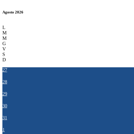
Agosto 2026
L
M
M
G
V
S
D
27
28
29
30
31
1