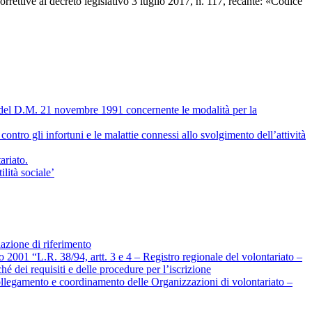
ivo 3 luglio 2017, n. 117, recante: «Codice
vo del D.M. 21 novembre 1991 concernente le modalità per la
ontro gli infortuni e le malattie connessi allo svolgimento dell’attività
ariato.
lità sociale’
lazione di riferimento
2001 “L.R. 38/94, artt. 3 e 4 – Registro regionale del volontariato –
 dei requisiti e delle procedure per l’iscrizione
collegamento e coordinamento delle Organizzazioni di volontariato –