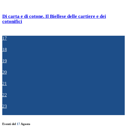
Di carta e di cotone. Il Biellese delle cartiere e dei
cotonifici
17
18
19
20
21
22
23
Eventi del
17
Agosto