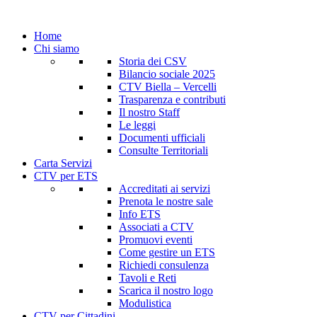
Home
Chi siamo
Storia dei CSV
Bilancio sociale 2025
CTV Biella – Vercelli
Trasparenza e contributi
Il nostro Staff
Le leggi
Documenti ufficiali
Consulte Territoriali
Carta Servizi
CTV per ETS
Accreditati ai servizi
Prenota le nostre sale
Info ETS
Associati a CTV
Promuovi eventi
Come gestire un ETS
Richiedi consulenza
Tavoli e Reti
Scarica il nostro logo
Modulistica
CTV per Cittadini