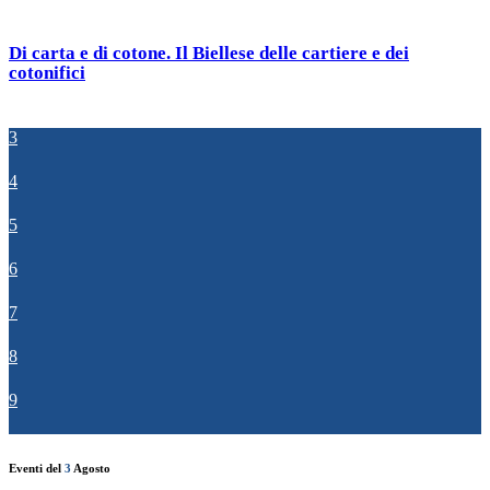
Di carta e di cotone. Il Biellese delle cartiere e dei
cotonifici
3
4
5
6
7
8
9
Eventi del
3
Agosto