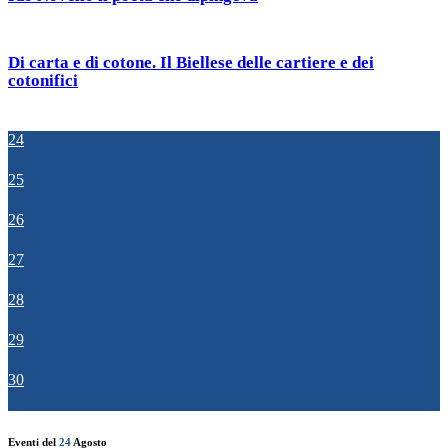
Di carta e di cotone. Il Biellese delle cartiere e dei
cotonifici
24
25
26
27
28
29
30
Eventi del
24
Agosto