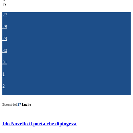
D
27
28
29
30
31
1
2
Eventi del
27
Luglio
Ido Novello il poeta che dipingeva