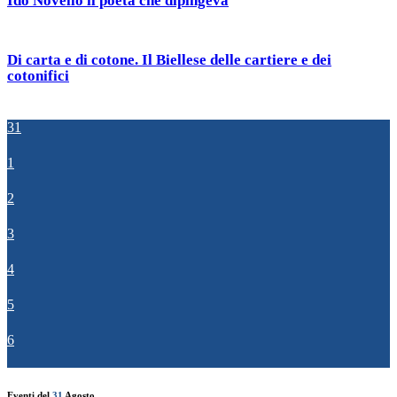
Ido Novello il poeta che dipingeva
Di carta e di cotone. Il Biellese delle cartiere e dei
cotonifici
31
1
2
3
4
5
6
Eventi del
31
Agosto