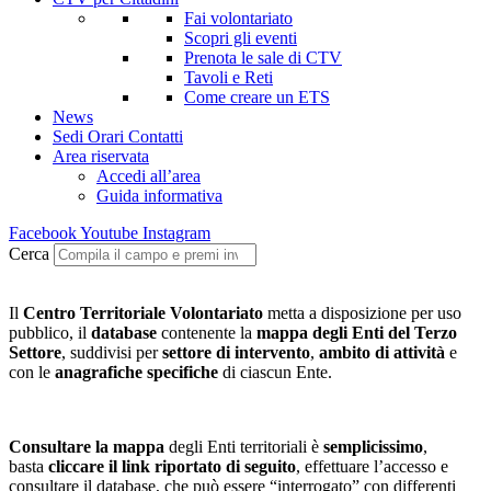
Fai volontariato
Scopri gli eventi
Prenota le sale di CTV
Tavoli e Reti
Come creare un ETS
News
Sedi Orari Contatti
Area riservata
Accedi all’area
Guida informativa
Facebook
Youtube
Instagram
Cerca
Il
Centro Territoriale Volontariato
metta a disposizione per uso
pubblico, il
database
contenente la
mappa degli Enti del Terzo
Settore
, suddivisi per
settore di intervento
,
ambito di attività
e
con le
anagrafiche specifiche
di ciascun Ente.
Consultare la mappa
degli Enti territoriali è
semplicissimo
,
basta
cliccare il link riportato di seguito
, effettuare l’accesso e
consultare il database, che può essere “interrogato” con differenti