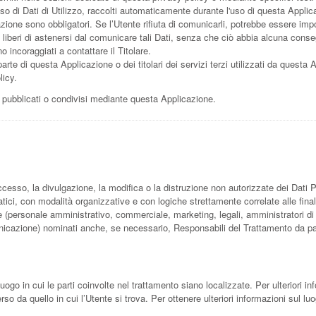
aso di Dati di Utilizzo, raccolti automaticamente durante l'uso di questa Applic
zione sono obbligatori. Se l’Utente rifiuta di comunicarli, potrebbe essere impo
 liberi di astenersi dal comunicare tali Dati, senza che ciò abbia alcuna conseg
 incoraggiati a contattare il Titolare.
arte di questa Applicazione o dei titolari dei servizi terzi utilizzati da questa App
licy.
i, pubblicati o condivisi mediante questa Applicazione.
ccesso, la divulgazione, la modifica o la distruzione non autorizzate dei Dati P
tici, con modalità organizzative e con logiche strettamente correlate alle final
ne (personale amministrativo, commerciale, marketing, legali, amministratori di s
municazione) nominati anche, se necessario, Responsabili del Trattamento da pa
luogo in cui le parti coinvolte nel trattamento siano localizzate. Per ulteriori inf
rso da quello in cui l’Utente si trova. Per ottenere ulteriori informazioni sul lu