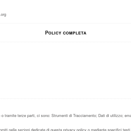
.org
Policy completa
o tramite terze parti, ci sono: Strumenti di Tracciamento; Dati di utilizzo; em
rniti nelle sezioni dedicate di questa privacy policy o mediante specifici testi 