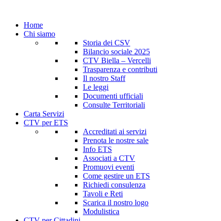
Home
Chi siamo
Storia dei CSV
Bilancio sociale 2025
CTV Biella – Vercelli
Trasparenza e contributi
Il nostro Staff
Le leggi
Documenti ufficiali
Consulte Territoriali
Carta Servizi
CTV per ETS
Accreditati ai servizi
Prenota le nostre sale
Info ETS
Associati a CTV
Promuovi eventi
Come gestire un ETS
Richiedi consulenza
Tavoli e Reti
Scarica il nostro logo
Modulistica
CTV per Cittadini