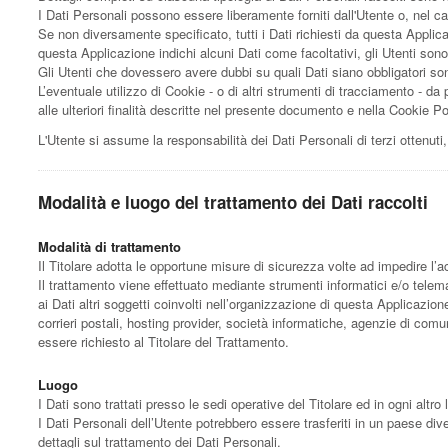
I Dati Personali possono essere liberamente forniti dall'Utente o, nel c
Se non diversamente specificato, tutti i Dati richiesti da questa Applica
questa Applicazione indichi alcuni Dati come facoltativi, gli Utenti sono
Gli Utenti che dovessero avere dubbi su quali Dati siano obbligatori sono
L’eventuale utilizzo di Cookie - o di altri strumenti di tracciamento - da p
alle ulteriori finalità descritte nel presente documento e nella Cookie Po
L'Utente si assume la responsabilità dei Dati Personali di terzi ottenut
Modalità e luogo del trattamento dei Dati raccolti
Modalità di trattamento
Il Titolare adotta le opportune misure di sicurezza volte ad impedire l’a
Il trattamento viene effettuato mediante strumenti informatici e/o telema
ai Dati altri soggetti coinvolti nell’organizzazione di questa Applicazio
corrieri postali, hosting provider, società informatiche, agenzie di co
essere richiesto al Titolare del Trattamento.
Luogo
I Dati sono trattati presso le sedi operative del Titolare ed in ogni altro 
I Dati Personali dell’Utente potrebbero essere trasferiti in un paese dive
dettagli sul trattamento dei Dati Personali.