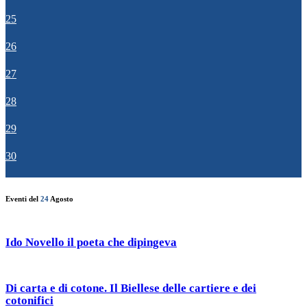
25
26
27
28
29
30
Eventi del
24
Agosto
Ido Novello il poeta che dipingeva
Di carta e di cotone. Il Biellese delle cartiere e dei
cotonifici