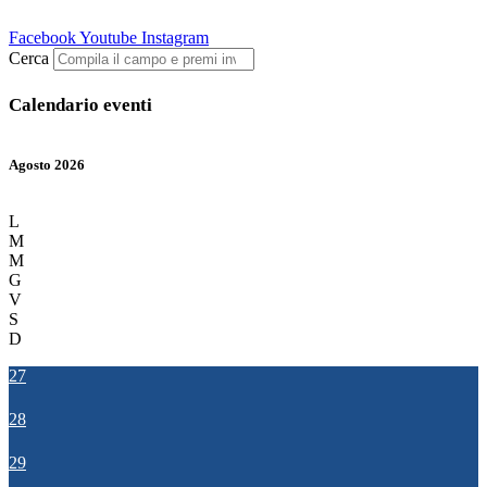
Facebook
Youtube
Instagram
Cerca
Calendario eventi
Agosto 2026
L
M
M
G
V
S
D
27
28
29