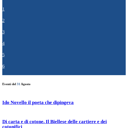
1
2
3
4
5
6
Eventi del
31
Agosto
Ido Novello il poeta che dipingeva
Di carta e di cotone. Il Biellese delle cartiere e dei
cotonifici