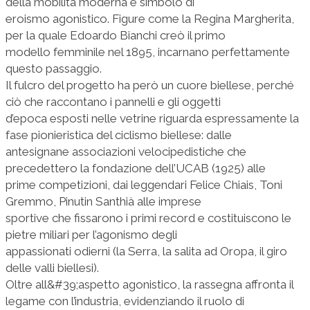
della mobilità moderna e simbolo di
eroismo agonistico. Figure come la Regina Margherita,
per la quale Edoardo Bianchi creò il primo
modello femminile nel 1895, incarnano perfettamente
questo passaggio.
Il fulcro del progetto ha però un cuore biellese, perché
ciò che raccontano i pannelli e gli oggetti
d’epoca esposti nelle vetrine riguarda espressamente la
fase pionieristica del ciclismo biellese: dalle
antesignane associazioni velocipedistiche che
precedettero la fondazione dell’UCAB (1925) alle
prime competizioni, dai leggendari Felice Chiais, Toni
Gremmo, Pinutin Santhià alle imprese
sportive che fissarono i primi record e costituiscono le
pietre miliari per l’agonismo degli
appassionati odierni (la Serra, la salita ad Oropa, il giro
delle valli biellesi).
Oltre all&#39;aspetto agonistico, la rassegna affronta il
legame con l’industria, evidenziando il ruolo di