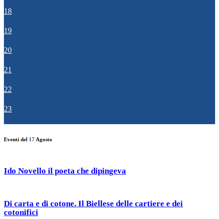
18
19
20
21
22
23
Eventi del
17
Agosto
Ido Novello il poeta che dipingeva
Di carta e di cotone. Il Biellese delle cartiere e dei
cotonifici