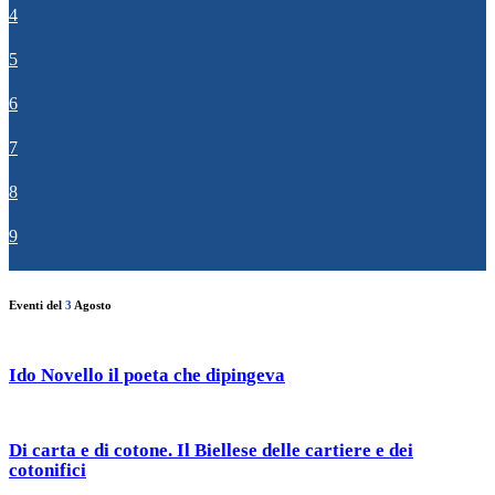
4
5
6
7
8
9
Eventi del
3
Agosto
Ido Novello il poeta che dipingeva
Di carta e di cotone. Il Biellese delle cartiere e dei
cotonifici