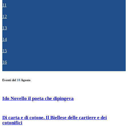
11
12
13
14
15
16
Eventi del
10
Agosto
Ido Novello il poeta che dipingeva
Di carta e di cotone. Il Biellese delle cartiere e dei
cotonifici