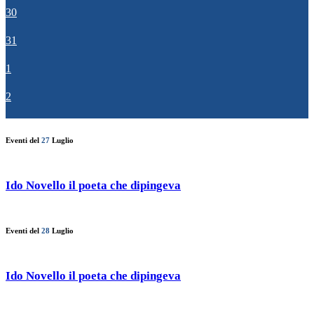
30
31
1
2
Eventi del
27
Luglio
Ido Novello il poeta che dipingeva
Eventi del
28
Luglio
Ido Novello il poeta che dipingeva