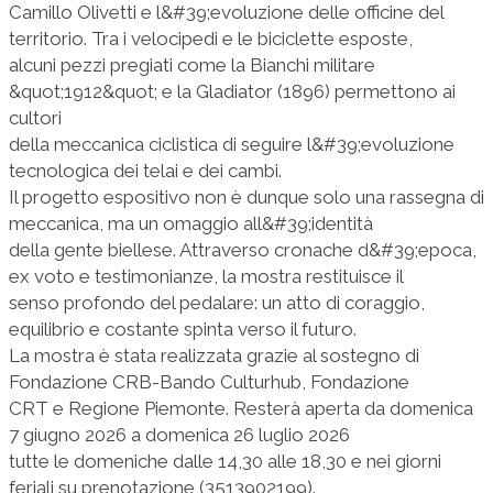
Camillo Olivetti e l&#39;evoluzione delle officine del
territorio. Tra i velocipedi e le biciclette esposte,
alcuni pezzi pregiati come la Bianchi militare
&quot;1912&quot; e la Gladiator (1896) permettono ai
cultori
della meccanica ciclistica di seguire l&#39;evoluzione
tecnologica dei telai e dei cambi.
Il progetto espositivo non è dunque solo una rassegna di
meccanica, ma un omaggio all&#39;identità
della gente biellese. Attraverso cronache d&#39;epoca,
ex voto e testimonianze, la mostra restituisce il
senso profondo del pedalare: un atto di coraggio,
equilibrio e costante spinta verso il futuro.
La mostra è stata realizzata grazie al sostegno di
Fondazione CRB-Bando Culturhub, Fondazione
CRT e Regione Piemonte. Resterà aperta da domenica
7 giugno 2026 a domenica 26 luglio 2026
tutte le domeniche dalle 14,30 alle 18,30 e nei giorni
feriali su prenotazione (3513902199).