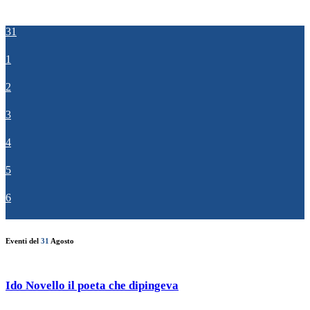
31
1
2
3
4
5
6
Eventi del
31
Agosto
Ido Novello il poeta che dipingeva