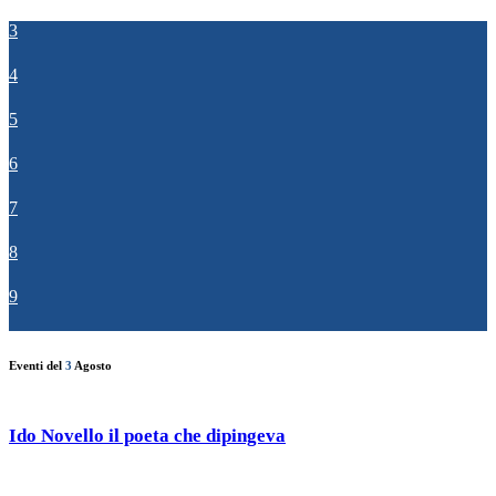
3
4
5
6
7
8
9
Eventi del
3
Agosto
Ido Novello il poeta che dipingeva