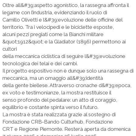
Oltre all&#39;aspetto agonistico, la rassegna affronta il
legame con l’industria, evidenziando il ruolo di
Camillo Olivetti e l&#39;evoluzione delle officine del
territorio. Tra i velocipedi e le biciclette esposte,
alcuni pezzi pregiati come la Bianchi militare
&quot;1912&quot; e la Gladiator (1896) permettono ai
cultori
della meccanica ciclistica di seguire l&#39;evoluzione
tecnologica dei telai e dei cambi.
Il progetto espositivo non è dunque solo una rassegna di
meccanica, ma un omaggio all&#39;identità
della gente biellese. Attraverso cronache d&#39;epoca,
ex voto e testimonianze, la mostra restituisce il
senso profondo del pedalare: un atto di coraggio,
equilibrio e costante spinta verso il futuro.
La mostra è stata realizzata grazie al sostegno di
Fondazione CRB-Bando Culturhub, Fondazione
CRT e Regione Piemonte. Resterà aperta da domenica