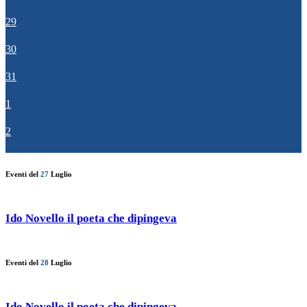
29
30
31
1
2
Eventi del
27
Luglio
Ido Novello il poeta che dipingeva
Eventi del
28
Luglio
Ido Novello il poeta che dipingeva