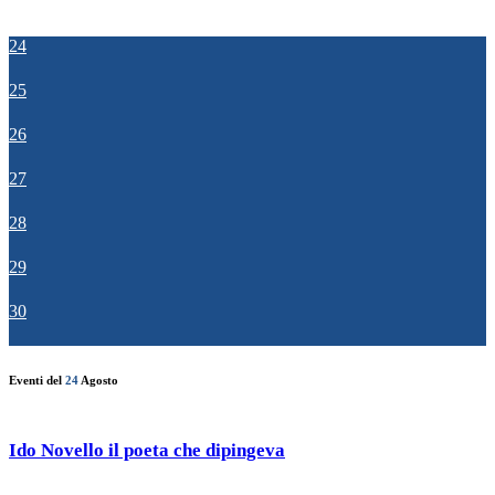
24
25
26
27
28
29
30
Eventi del
24
Agosto
Ido Novello il poeta che dipingeva