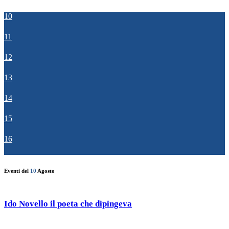
10
11
12
13
14
15
16
Eventi del
10
Agosto
Ido Novello il poeta che dipingeva