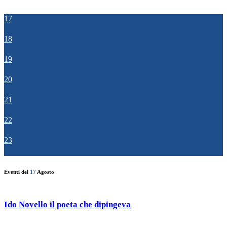
17
18
19
20
21
22
23
Eventi del
17
Agosto
Ido Novello il poeta che dipingeva