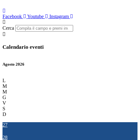
Facebook
Youtube
Instagram
Cerca
Calendario eventi
Agosto 2026
L
M
M
G
V
S
D
27
28