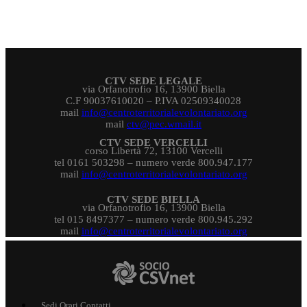
CTV SEDE LEGALE
via Orfanotrofio 16, 13900 Biella
C.F 90037610020 – P.IVA 02509340028
mail
info@centroterritorialevolontariato.org
mail
ctv@pec.wmail.it
CTV SEDE VERCELLI
corso Libertà 72, 13100 Vercelli
tel 0161 503298 – numero verde 800.947.177
mail
info@centroterritorialevolontariato.org
CTV SEDE BIELLA
via Orfanotrofio 16, 13900 Biella
tel 015 8497377 – numero verde 800.945.292
mail
info@centroterritorialevolontariato.org
Sedi Orari Contatti