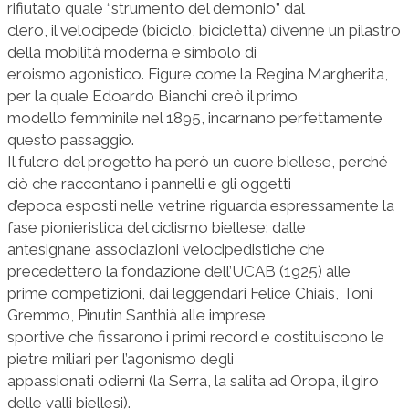
rifiutato quale “strumento del demonio” dal
clero, il velocipede (biciclo, bicicletta) divenne un pilastro
della mobilità moderna e simbolo di
eroismo agonistico. Figure come la Regina Margherita,
per la quale Edoardo Bianchi creò il primo
modello femminile nel 1895, incarnano perfettamente
questo passaggio.
Il fulcro del progetto ha però un cuore biellese, perché
ciò che raccontano i pannelli e gli oggetti
d’epoca esposti nelle vetrine riguarda espressamente la
fase pionieristica del ciclismo biellese: dalle
antesignane associazioni velocipedistiche che
precedettero la fondazione dell’UCAB (1925) alle
prime competizioni, dai leggendari Felice Chiais, Toni
Gremmo, Pinutin Santhià alle imprese
sportive che fissarono i primi record e costituiscono le
pietre miliari per l’agonismo degli
appassionati odierni (la Serra, la salita ad Oropa, il giro
delle valli biellesi).