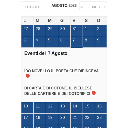
AGOSTO 2026
LUGLIO
SETTEMBRE
L
M
M
G
V
S
D
27
28
29
30
31
1
2
3
4
5
6
7
8
9
Eventi del
7
Agosto
IDO NOVELLO IL POETA CHE DIPINGEVA
DI CARTA E DI COTONE. IL BIELLESE
DELLE CARTIERE E DEI COTONIFICI
10
11
12
13
14
15
16
17
18
19
20
21
22
23