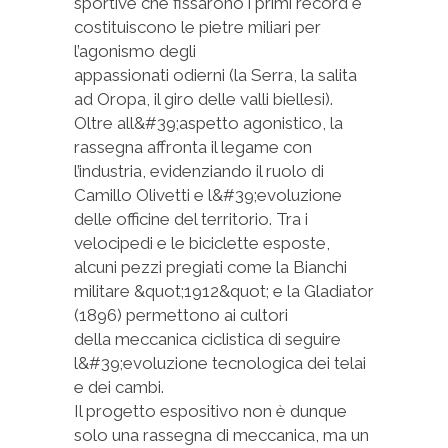
sportive che fissarono i primi record e
costituiscono le pietre miliari per
l’agonismo degli
appassionati odierni (la Serra, la salita
ad Oropa, il giro delle valli biellesi).
Oltre all&#39;aspetto agonistico, la
rassegna affronta il legame con
l’industria, evidenziando il ruolo di
Camillo Olivetti e l&#39;evoluzione
delle officine del territorio. Tra i
velocipedi e le biciclette esposte,
alcuni pezzi pregiati come la Bianchi
militare &quot;1912&quot; e la Gladiator
(1896) permettono ai cultori
della meccanica ciclistica di seguire
l&#39;evoluzione tecnologica dei telai
e dei cambi.
Il progetto espositivo non è dunque
solo una rassegna di meccanica, ma un