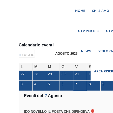
HOME
CHI SIAMO
CTV PER ETS
CTV
Calendario eventi
NEWS
SEDI OR
AGOSTO 2026
LUGLIO
SETTEMBRE
L
M
M
G
V
S
D
AREA RISE
27
28
29
30
31
1
2
3
4
5
6
7
8
9
Eventi del
7
Agosto
IDO NOVELLO IL POETA CHE DIPINGEVA