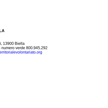
LA
6, 13900 Biella
– numero verde 800.945.292
rritorialevolontariato.org