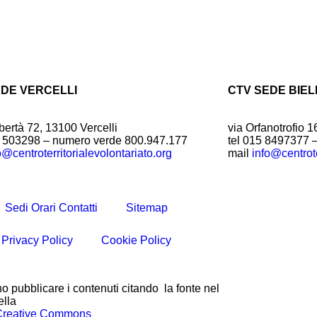
EDE VERCELLI
CTV SEDE BIEL
bertà 72, 13100 Vercelli
via Orfanotrofio 1
1 503298 – numero verde 800.947.177
tel 015 8497377 
o@centroterritorialevolontariato.org
mail
info@centrote
Sedi Orari Contatti
Sitemap
Privacy Policy
Cookie Policy
o pubblicare i contenuti citando la fonte nel
ella
Creative Commons