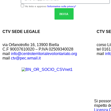
Ho letto e approvo
l'informativa sulla privacy*
INVIA
CTV SEDE LEGALE
CTV S
via Orfanotrofio 16, 13900 Biella
corso Li
C.F 90037610020 – P.IVA 02509340028
tel 016
mail
info@centroterritorialevolontariato.org
mail
inf
mail
ctv@pec.wmail.it
Si posson
rispetto d
Licenza 