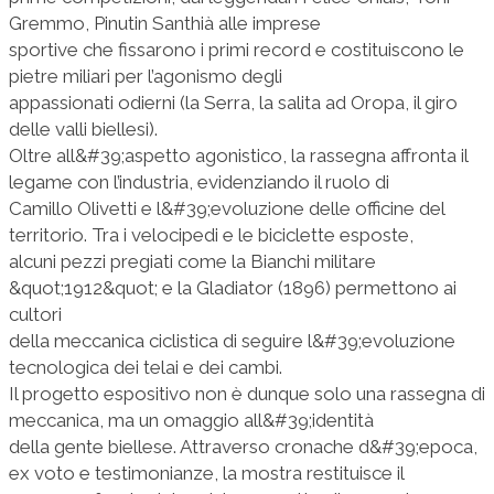
Gremmo, Pinutin Santhià alle imprese
sportive che fissarono i primi record e costituiscono le
pietre miliari per l’agonismo degli
appassionati odierni (la Serra, la salita ad Oropa, il giro
delle valli biellesi).
Oltre all&#39;aspetto agonistico, la rassegna affronta il
legame con l’industria, evidenziando il ruolo di
Camillo Olivetti e l&#39;evoluzione delle officine del
territorio. Tra i velocipedi e le biciclette esposte,
alcuni pezzi pregiati come la Bianchi militare
&quot;1912&quot; e la Gladiator (1896) permettono ai
cultori
della meccanica ciclistica di seguire l&#39;evoluzione
tecnologica dei telai e dei cambi.
Il progetto espositivo non è dunque solo una rassegna di
meccanica, ma un omaggio all&#39;identità
della gente biellese. Attraverso cronache d&#39;epoca,
ex voto e testimonianze, la mostra restituisce il