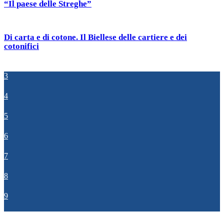
“Il paese delle Streghe”
Di carta e di cotone. Il Biellese delle cartiere e dei
cotonifici
3
4
5
6
7
8
9