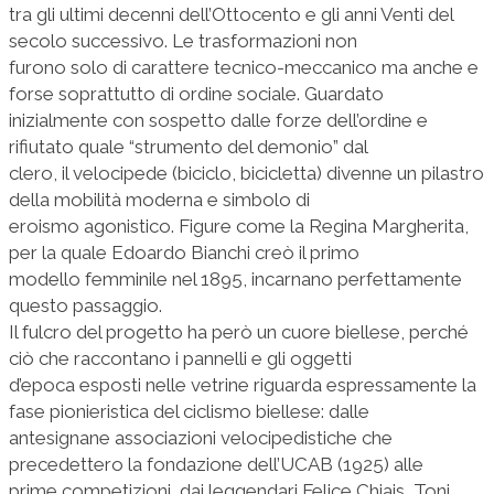
tra gli ultimi decenni dell’Ottocento e gli anni Venti del
secolo successivo. Le trasformazioni non
furono solo di carattere tecnico-meccanico ma anche e
forse soprattutto di ordine sociale. Guardato
inizialmente con sospetto dalle forze dell’ordine e
rifiutato quale “strumento del demonio” dal
clero, il velocipede (biciclo, bicicletta) divenne un pilastro
della mobilità moderna e simbolo di
eroismo agonistico. Figure come la Regina Margherita,
per la quale Edoardo Bianchi creò il primo
modello femminile nel 1895, incarnano perfettamente
questo passaggio.
Il fulcro del progetto ha però un cuore biellese, perché
ciò che raccontano i pannelli e gli oggetti
d’epoca esposti nelle vetrine riguarda espressamente la
fase pionieristica del ciclismo biellese: dalle
antesignane associazioni velocipedistiche che
precedettero la fondazione dell’UCAB (1925) alle
prime competizioni, dai leggendari Felice Chiais, Toni