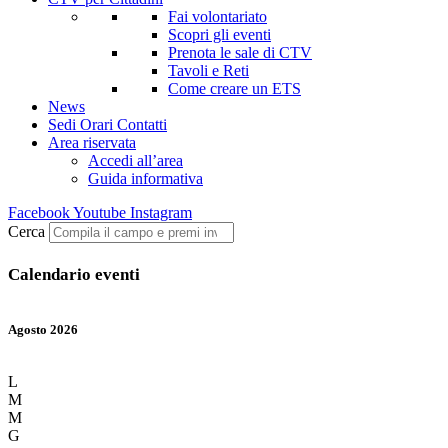
Fai volontariato
Scopri gli eventi
Prenota le sale di CTV
Tavoli e Reti
Come creare un ETS
News
Sedi Orari Contatti
Area riservata
Accedi all’area
Guida informativa
Facebook
Youtube
Instagram
Cerca
Calendario eventi
Agosto 2026
L
M
M
G