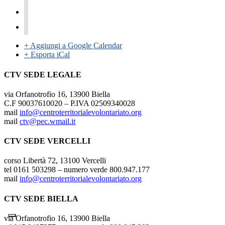
+ Aggiungi a Google Calendar
+ Esporta iCal
CTV SEDE LEGALE
via Orfanotrofio 16, 13900 Biella
C.F 90037610020 – P.IVA 02509340028
mail
info@centroterritorialevolontariato.org
mail
ctv@pec.wmail.it
CTV SEDE VERCELLI
corso Libertà 72, 13100 Vercelli
tel 0161 503298 – numero verde 800.947.177
mail
info@centroterritorialevolontariato.org
CTV SEDE BIELLA
via Orfanotrofio 16, 13900 Biella