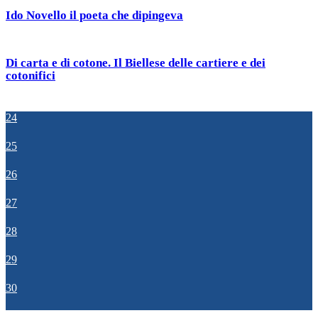
Ido Novello il poeta che dipingeva
Di carta e di cotone. Il Biellese delle cartiere e dei
cotonifici
24
25
26
27
28
29
30