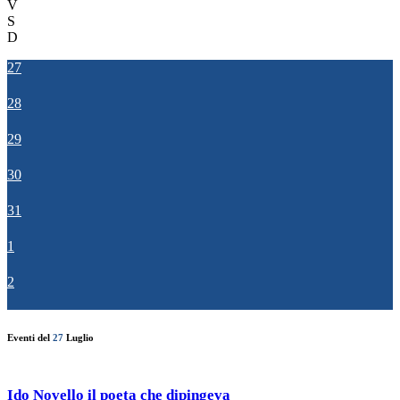
V
S
D
27
28
29
30
31
1
2
Eventi del
27
Luglio
Ido Novello il poeta che dipingeva