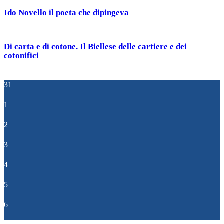
Ido Novello il poeta che dipingeva
Di carta e di cotone. Il Biellese delle cartiere e dei
cotonifici
31
1
2
3
4
5
6