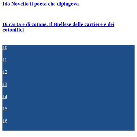
Ido Novello il poeta che dipingeva
Di carta e di cotone. Il Biellese delle cartiere e dei
cotonifici
10
11
12
13
14
15
16