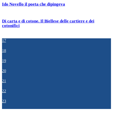
Ido Novello il poeta che dipingeva
Di carta e di cotone. Il Biellese delle cartiere e dei
cotonifici
17
18
19
20
21
22
23