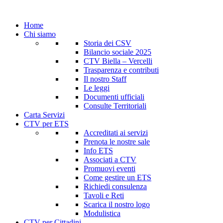
Home
Chi siamo
Storia dei CSV
Bilancio sociale 2025
CTV Biella – Vercelli
Trasparenza e contributi
Il nostro Staff
Le leggi
Documenti ufficiali
Consulte Territoriali
Carta Servizi
CTV per ETS
Accreditati ai servizi
Prenota le nostre sale
Info ETS
Associati a CTV
Promuovi eventi
Come gestire un ETS
Richiedi consulenza
Tavoli e Reti
Scarica il nostro logo
Modulistica
CTV per Cittadini