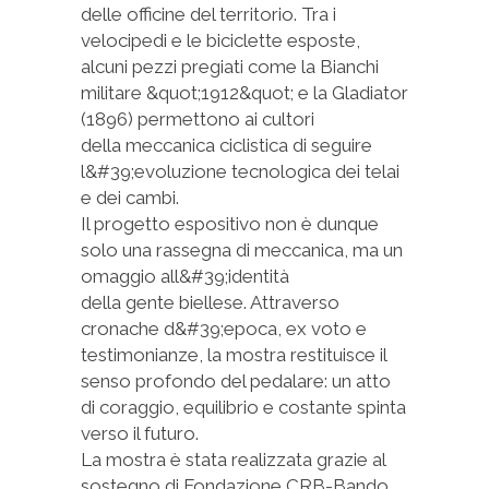
delle officine del territorio. Tra i
velocipedi e le biciclette esposte,
alcuni pezzi pregiati come la Bianchi
militare &quot;1912&quot; e la Gladiator
(1896) permettono ai cultori
della meccanica ciclistica di seguire
l&#39;evoluzione tecnologica dei telai
e dei cambi.
Il progetto espositivo non è dunque
solo una rassegna di meccanica, ma un
omaggio all&#39;identità
della gente biellese. Attraverso
cronache d&#39;epoca, ex voto e
testimonianze, la mostra restituisce il
senso profondo del pedalare: un atto
di coraggio, equilibrio e costante spinta
verso il futuro.
La mostra è stata realizzata grazie al
sostegno di Fondazione CRB-Bando