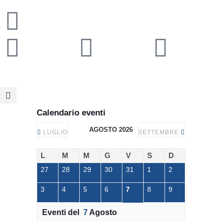
Calendario eventi
AGOSTO 2026
LUGLIO
SETTEMBRE
L
M
M
G
V
S
D
27
28
29
30
31
1
2
3
4
5
6
7
8
9
Eventi del
7
Agosto