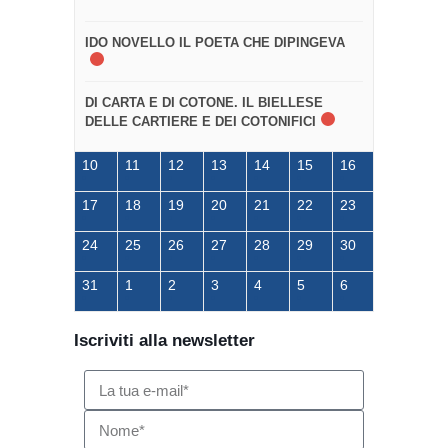
IDO NOVELLO IL POETA CHE DIPINGEVA
DI CARTA E DI COTONE. IL BIELLESE
DELLE CARTIERE E DEI COTONIFICI
10
11
12
13
14
15
16
17
18
19
20
21
22
23
24
25
26
27
28
29
30
31
1
2
3
4
5
6
Iscriviti alla newsletter