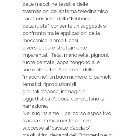
delle macchine tessili e delle
trasmissioni del sistema teledinamico
caratteristiche della “Fabbrica
della ruota”, consente un suggestivo
confronto tra le applicazioni della
meccanica in ambiti così
diversi eppure strettamente
imparentati. Telai, manovelle, pignoni,
ruote dentate, appartengono alle
une e alle altre. A corredo delle
“macchine”, un buon numero di pannelli
tematici, riproduzioni di
giornali d’epoca, immagini e
oggettistica d’epoca completano la
narrazione.
Nel suo insieme, il percorso espositivo
traccia sinteticamente ciò che
successe al “cavallo d’acciaio”
tra gli ultimi decenni dell’Ottocento e gli