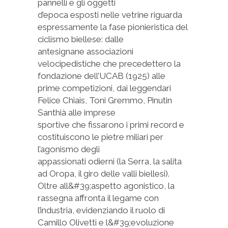
pannelli e gli oggetti
d’epoca esposti nelle vetrine riguarda
espressamente la fase pionieristica del
ciclismo biellese: dalle
antesignane associazioni
velocipedistiche che precedettero la
fondazione dell’UCAB (1925) alle
prime competizioni, dai leggendari
Felice Chiais, Toni Gremmo, Pinutin
Santhià alle imprese
sportive che fissarono i primi record e
costituiscono le pietre miliari per
l’agonismo degli
appassionati odierni (la Serra, la salita
ad Oropa, il giro delle valli biellesi).
Oltre all&#39;aspetto agonistico, la
rassegna affronta il legame con
l’industria, evidenziando il ruolo di
Camillo Olivetti e l&#39;evoluzione