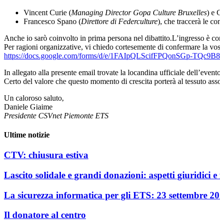
Vincent Curie
(
Managing Director Gopa Culture Bruxelles
) e
G
Francesco Spano
(
Direttore di Federculture
), che traccerà le c
Anche io sarò coinvolto in prima persona nel dibattito.L’ingresso è compl
Per ragioni organizzative, vi chiedo cortesemente di confermare la vos
https://docs.google.com/forms/
d/e/1FAIpQLScifFPQonSGp-
TQc9B8
In allegato alla presente email trovate la locandina ufficiale dell’evento,
Certo del valore che questo momento di crescita porterà al tessuto asso
Un caloroso saluto,
Daniele Giaime
Presidente CSVnet Piemonte ETS
Ultime notizie
CTV: chiusura estiva
Lascito solidale e grandi donazioni: aspetti giuridici e f
La sicurezza informatica per gli ETS: 23 settembre 2
Il donatore al centro