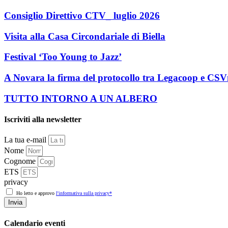
Consiglio Direttivo CTV_ luglio 2026
Visita alla Casa Circondariale di Biella
Festival ‘Too Young to Jazz’
A Novara la firma del protocollo tra Legacoop e CS
TUTTO INTORNO A UN ALBERO
Iscriviti alla newsletter
La tua e-mail
Nome
Cognome
ETS
privacy
Ho letto e approvo
l'informativa sulla privacy*
Invia
Calendario eventi