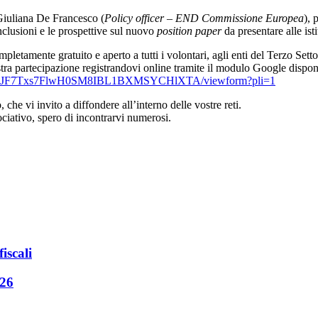
iuliana De Francesco
(
Policy officer – END Commissione Europea
), 
onclusioni e le prospettive sul nuovo
position paper
da presentare alle ist
etamente gratuito e aperto a tutti i volontari, agli enti del Terzo Settor
tra partecipazione registrandovi online tramite il modulo Google disponi
JF7Txs7FlwH0SM8IBL1BXMSY
CHlXTA/viewform?pli=1
 che vi invito a diffondere all’interno delle vostre reti.
ciativo, spero di incontrarvi numerosi.
iscali
026