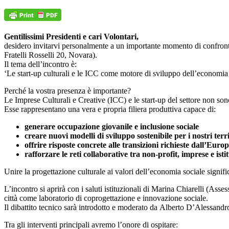
Gentilissimi Presidenti e cari Volontari,
desidero invitarvi personalmente a un importante momento di confronto
Fratelli Rosselli 20, Novara).
Il tema dell’incontro è:
‘Le start-up culturali e le ICC come motore di sviluppo dell’economia
Perché la vostra presenza è importante?
Le Imprese Culturali e Creative (ICC) e le start-up del settore non sono 
Esse rappresentano una vera e propria filiera produttiva capace di:
generare occupazione
giovanile e inclusione sociale
creare nuovi modelli
di sviluppo sostenibile per i nostri terr
offrire risposte concrete
alle transizioni richieste dall’Euro
rafforzare le reti
collaborative tra non-profit, imprese e isti
Unire la progettazione culturale ai valori dell’economia sociale signifi
L’incontro si aprirà con i saluti istituzionali di Marina Chiarelli (As
città come laboratorio di coprogettazione e innovazione sociale.
Il dibattito tecnico sarà introdotto e moderato da Alberto D’Alessandr
Tra gli interventi principali avremo l’onore di ospitare: