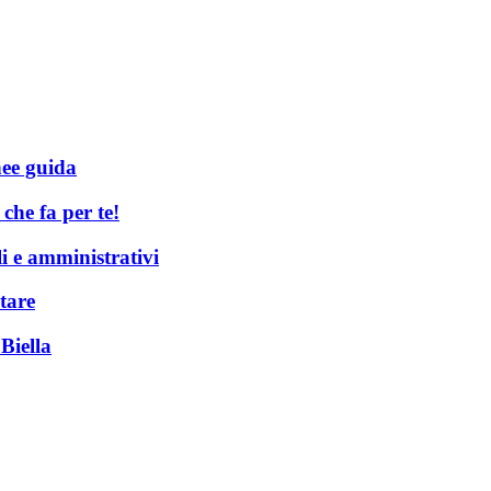
nee guida
he fa per te!
li e amministrativi
tare
Biella