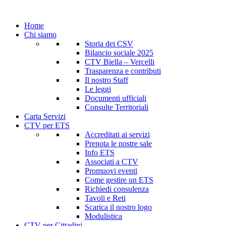
Home
Chi siamo
Storia dei CSV
Bilancio sociale 2025
CTV Biella – Vercelli
Trasparenza e contributi
Il nostro Staff
Le leggi
Documenti ufficiali
Consulte Territoriali
Carta Servizi
CTV per ETS
Accreditati ai servizi
Prenota le nostre sale
Info ETS
Associati a CTV
Promuovi eventi
Come gestire un ETS
Richiedi consulenza
Tavoli e Reti
Scarica il nostro logo
Modulistica
CTV per Cittadini