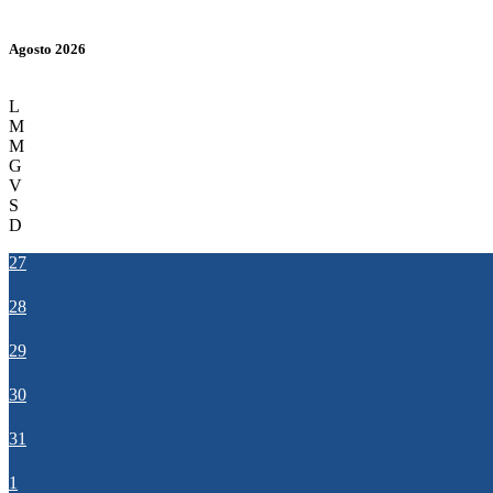
Agosto 2026
L
M
M
G
V
S
D
27
28
29
30
31
1