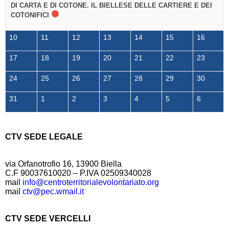
DI CARTA E DI COTONE. IL BIELLESE DELLE CARTIERE E DEI
COTONIFICI
10
11
12
13
14
15
16
17
18
19
20
21
22
23
24
25
26
27
28
29
30
31
1
2
3
4
5
6
CTV SEDE LEGALE
via Orfanotrofio 16, 13900 Biella
C.F 90037610020 – P.IVA 02509340028
mail
info@centroterritorialevolontariato.org
mail
ctv@pec.wmail.it
CTV SEDE VERCELLI