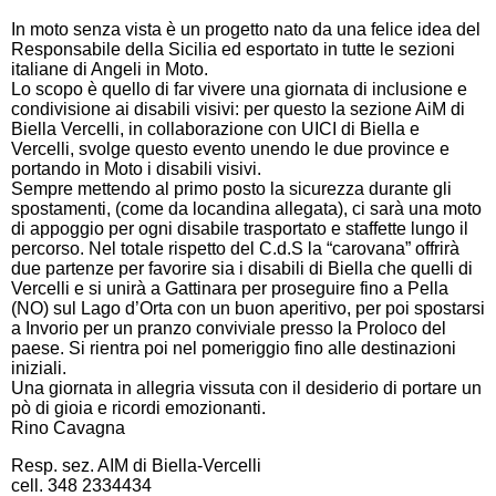
In moto senza vista è un progetto nato da una felice idea del
Responsabile della Sicilia ed esportato in tutte le sezioni
italiane di Angeli in Moto.
Lo scopo è quello di far vivere una giornata di inclusione e
condivisione ai disabili visivi: per questo la sezione AiM di
Biella Vercelli, in collaborazione con UICI di Biella e
Vercelli, svolge questo evento unendo le due province e
portando in Moto i disabili visivi.
Sempre mettendo al primo posto la sicurezza durante gli
spostamenti, (come da locandina allegata), ci sarà una moto
di appoggio per ogni disabile trasportato e staffette lungo il
percorso. Nel totale rispetto del C.d.S la “carovana” offrirà
due partenze per favorire sia i disabili di Biella che quelli di
Vercelli e si unirà a Gattinara per proseguire fino a Pella
(NO) sul Lago d’Orta con un buon aperitivo, per poi spostarsi
a Invorio per un pranzo conviviale presso la Proloco del
paese. Si rientra poi nel pomeriggio fino alle destinazioni
iniziali.
Una giornata in allegria vissuta con il desiderio di portare un
pò di gioia e ricordi emozionanti.
Rino Cavagna
Resp. sez. AIM di Biella-Vercelli
cell. 348 2334434