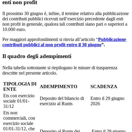
enti non profit
Il prossimo 30 giugno è, infine, il termine relativo alla pubblicazione
dei contributi pubblici ricevuti nell’esercizio precedente dagli enti
non profit in generale, qualora tali contributi siano pari o superiori a
10.000 euro.
Per maggiori approfondimenti si rinvia all’articolo “
Pubblicazione
contributi pubblici al non profit entro il 30 giugno
”.
Il quadro degli adempimenti
Nella tabella sottostante si riepilogano le misure di trasparenza
descritte nel presente articolo.
TIPOLOGIA DI
ADEMPIMENTO
SCADENZA
ENTE
Ets con esercizio
Deposito del bilancio di
Entro il 29 giugno
sociale 01/01-
esercizio al Runts
2026
31/12
Ets non
commerciali, con
esercizio sociale
01/01-31/12, che
Deposito al Runts dei
Entro il 29 giugno