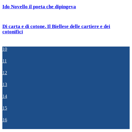
Ido Novello il poeta che dipingeva
Di carta e di cotone. Il Biellese delle cartiere e dei
cotonifici
10
11
12
13
14
15
16