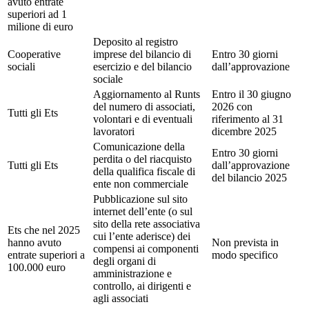
avuto entrate
superiori ad 1
milione di euro
Deposito al registro
Cooperative
imprese del bilancio di
Entro 30 giorni
sociali
esercizio e del bilancio
dall’approvazione
sociale
Aggiornamento al Runts
Entro il 30 giugno
del numero di associati,
2026 con
Tutti gli Ets
volontari e di eventuali
riferimento al 31
lavoratori
dicembre 2025
Comunicazione della
Entro 30 giorni
perdita o del riacquisto
Tutti gli Ets
dall’approvazione
della qualifica fiscale di
del bilancio 2025
ente non commerciale
Pubblicazione sul sito
internet dell’ente (o sul
sito della rete associativa
Ets che nel 2025
cui l’ente aderisce) dei
hanno avuto
Non prevista in
compensi ai componenti
entrate superiori a
modo specifico
degli organi di
100.000 euro
amministrazione e
controllo, ai dirigenti e
agli associati