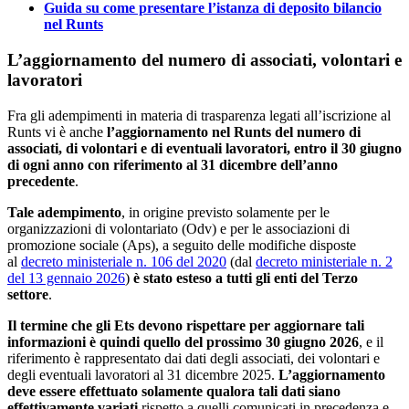
Guida su come presentare l’istanza di deposito bilancio
nel Runts
L’aggiornamento del numero di associati, volontari e
lavoratori
Fra gli adempimenti in materia di trasparenza legati all’iscrizione al
Runts vi è anche
l’aggiornamento nel Runts del numero di
associati, di volontari e di eventuali lavoratori, entro il 30 giugno
di ogni anno con riferimento al 31 dicembre dell’anno
precedente
.
Tale adempimento
, in origine previsto solamente per le
organizzazioni di volontariato (Odv) e per le associazioni di
promozione sociale (Aps), a seguito delle modifiche disposte
al
decreto ministeriale n. 106 del 2020
(dal
decreto ministeriale n. 2
del 13 gennaio 2026
)
è stato esteso a tutti gli enti del Terzo
settore
.
Il termine che gli Ets devono rispettare per aggiornare tali
informazioni è quindi quello del prossimo 30 giugno 2026
, e il
riferimento è rappresentato dai dati degli associati, dei volontari e
degli eventuali lavoratori al 31 dicembre 2025.
L’aggiornamento
deve essere effettuato solamente qualora tali dati siano
effettivamente variati
rispetto a quelli comunicati in precedenza e