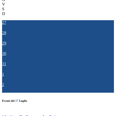
V
S
D
27
28
29
30
31
1
2
Eventi del
27
Luglio