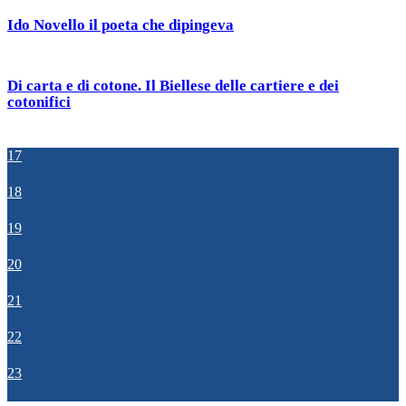
Ido Novello il poeta che dipingeva
Di carta e di cotone. Il Biellese delle cartiere e dei
cotonifici
17
18
19
20
21
22
23