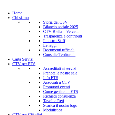
Home
Chi siamo
Storia dei CSV
Bilancio sociale 2025
CTV Biella – Vercelli
Trasparenza e contributi
Il nostro Staff
Le leggi
Documenti ufficiali
Consulte Territoriali
Carta Servizi
CTV per ETS
Accreditati ai servizi
Prenota le nostre sale
Info ETS
Associati a CTV
Promuovi eventi
Come gestire un ETS
Richiedi consulenza
Tavoli e Reti
Scarica il nostro logo
Modulistica
CTV per Cittadini