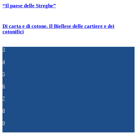
“Il paese delle Streghe”
Di carta e di cotone. Il Biellese delle cartiere e dei
cotonifici
3
4
5
6
7
8
9