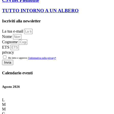
CSVnet Piemonte
TUTTO INTORNO A UN ALBERO
Iscriviti alla newsletter
La tua e-mail
Nome
Cognome
ETS
privacy
Ho letto e approvo
l'informativa sulla privacy*
Invia
Calendario eventi
Agosto 2026
L
M
M
G