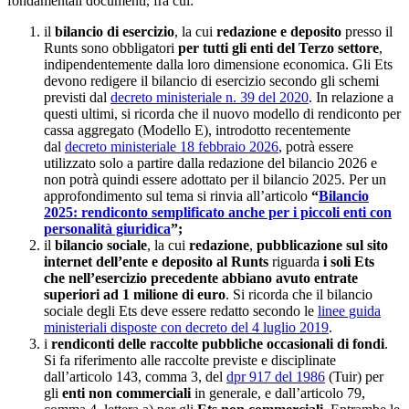
fondamentali documenti, fra cui:
il
bilancio di esercizio
, la cui
redazione e deposito
presso il
Runts sono obbligatori
per tutti gli enti del Terzo settore
,
indipendentemente dalla loro dimensione economica. Gli Ets
devono redigere il bilancio di esercizio secondo gli schemi
previsti dal
decreto ministeriale n. 39 del 2020
. In relazione a
questi ultimi, si ricorda che il nuovo modello di rendiconto per
cassa aggregato (Modello E), introdotto recentemente
dal
decreto ministeriale 18 febbraio 2026
, potrà essere
utilizzato solo a partire dalla redazione del bilancio 2026 e
non potrà quindi essere adottato per il bilancio 2025. Per un
approfondimento sul tema si rinvia all’articolo
“
Bilancio
2025: rendiconto semplificato anche per i piccoli enti con
personalità giuridica
”;
il
bilancio sociale
, la cui
redazione
,
pubblicazione sul sito
internet dell’ente e deposito al Runts
riguarda
i soli Ets
che
nell’esercizio precedente abbiano avuto entrate
superiori ad 1 milione di euro
. Si ricorda che il bilancio
sociale degli Ets deve essere redatto secondo le
linee guida
ministeriali disposte con decreto del 4 luglio 2019
.
i
rendiconti delle raccolte pubbliche occasionali di fondi
.
Si fa riferimento alle raccolte previste e disciplinate
dall’articolo 143, comma 3, del
dpr 917 del 1986
(Tuir) per
gli
enti non commerciali
in generale, e dall’articolo 79,