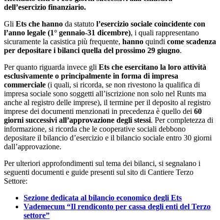
dell’esercizio finanziario.
Gli
Ets
che hanno
da statuto
l’esercizio sociale coincidente con
l’anno legale (1° gennaio-31 dicembre)
, i quali rappresentano
sicuramente la casistica più frequente,
hanno
quindi
come scadenza
per depositare i bilanci quella del prossimo
29 giugno
.
Per quanto riguarda invece gli
Ets che esercitano la loro attività
esclusivamente o principalmente in forma di impresa
commerciale
(i quali, si ricorda, se non rivestono la qualifica di
impresa sociale sono soggetti all’iscrizione non solo nel Runts ma
anche al registro delle imprese), il termine per il deposito al registro
imprese dei documenti menzionati in precedenza è quello dei
60
giorni successivi all’approvazione degli stessi
. Per completezza di
informazione, si ricorda che le cooperative sociali debbono
depositare il bilancio d’esercizio e il bilancio sociale entro 30 giorni
dall’approvazione.
Per ulteriori approfondimenti sul tema dei bilanci, si segnalano i
seguenti documenti e guide presenti sul sito di Cantiere Terzo
Settore:
Sezione dedicata al bilancio economico degli Ets
Vademecum “Il rendiconto per cassa degli enti del Terzo
settore”