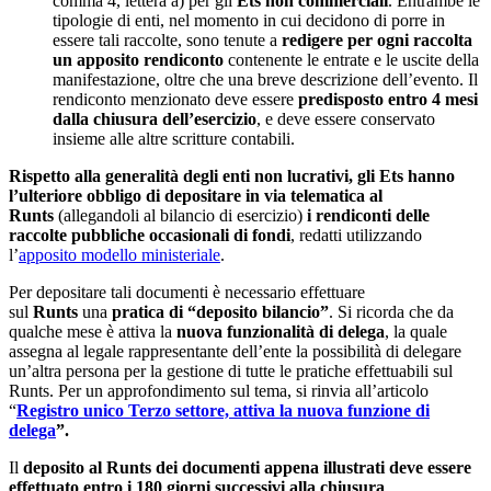
comma 4, lettera a) per gli
Ets non commerciali
. Entrambe le
tipologie di enti, nel momento in cui decidono di porre in
essere tali raccolte, sono tenute a
redigere per ogni raccolta
un apposito rendiconto
contenente le entrate e le uscite della
manifestazione, oltre che una breve descrizione dell’evento. Il
rendiconto menzionato deve essere
predisposto entro 4 mesi
dalla chiusura dell’esercizio
, e deve essere conservato
insieme alle altre scritture contabili.
Rispetto alla generalità degli enti non lucrativi, gli Ets hanno
l’ulteriore obbligo di depositare in via telematica al
Runts
(allegandoli al bilancio di esercizio)
i rendiconti delle
raccolte pubbliche occasionali di fondi
, redatti utilizzando
l’
apposito modello ministeriale
.
Per depositare tali documenti è necessario effettuare
sul
Runts
una
pratica di “deposito bilancio”
. Si ricorda che da
qualche mese è attiva la
nuova funzionalità di delega
, la quale
assegna al legale rappresentante dell’ente la possibilità di delegare
un’altra persona per la gestione di tutte le pratiche effettuabili sul
Runts. Per un approfondimento sul tema, si rinvia all’articolo
“
Registro unico Terzo settore, attiva la nuova funzione di
delega
”.
Il
deposito al Runts dei documenti appena illustrati
deve essere
effettuato entro i
180 giorni successivi alla chiusura