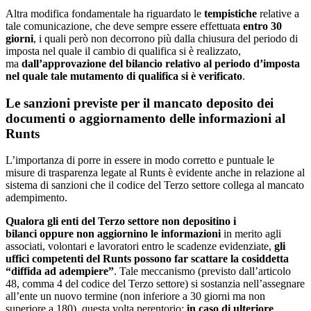
Altra modifica fondamentale ha riguardato le
tempistiche
relative a
tale comunicazione, che deve sempre essere effettuata
entro 30
giorni
, i quali però non decorrono più dalla chiusura del periodo di
imposta nel quale il cambio di qualifica si è realizzato,
ma
dall’approvazione del bilancio relativo al periodo d’imposta
nel quale tale mutamento di qualifica si è verificato
.
Le sanzioni previste per il mancato deposito dei
documenti o aggiornamento delle informazioni al
Runts
L’importanza di porre in essere in modo corretto e puntuale le
misure di trasparenza legate al Runts è evidente anche in relazione al
sistema di sanzioni che il codice del Terzo settore collega al mancato
adempimento.
Qualora gli enti del Terzo settore non depositino i
bilanci
oppure non
aggiornino le informazioni
in merito agli
associati, volontari e lavoratori entro le scadenze evidenziate,
gli
uffici competenti del Runts possono far scattare la cosiddetta
“diffida ad adempiere”
. Tale meccanismo (previsto dall’articolo
48, comma 4 del codice del Terzo settore) si sostanzia nell’assegnare
all’ente un nuovo termine (non inferiore a 30 giorni ma non
superiore a 180), questa volta perentorio:
in caso di ulteriore