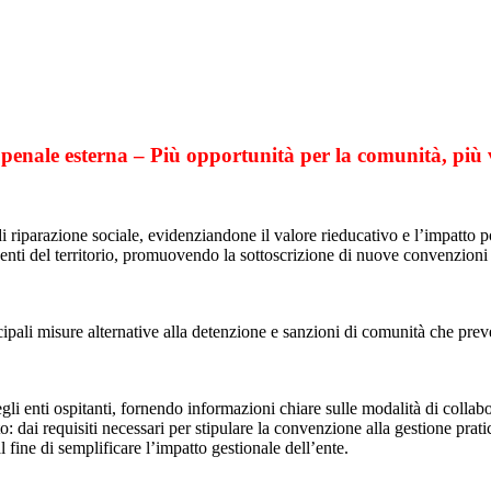
 penale esterna – Più opportunità per la comunità, più v
 di riparazione sociale, evidenziandone il valore rieducativo e l’impatto pos
li enti del territorio, promuovendo la sottoscrizione di nuove convenzion
cipali misure alternative alla detenzione e sanzioni di comunità che preve
egli enti ospitanti, fornendo informazioni chiare sulle modalità di collab
dai requisiti necessari per stipulare la convenzione alla gestione prati
al fine di semplificare l’impatto gestionale dell’ente.