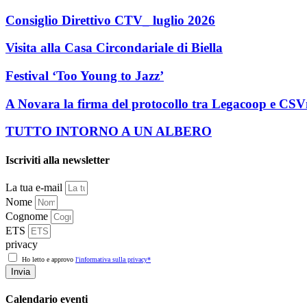
Consiglio Direttivo CTV_ luglio 2026
Visita alla Casa Circondariale di Biella
Festival ‘Too Young to Jazz’
A Novara la firma del protocollo tra Legacoop e CS
TUTTO INTORNO A UN ALBERO
Iscriviti alla newsletter
La tua e-mail
Nome
Cognome
ETS
privacy
Ho letto e approvo
l'informativa sulla privacy*
Invia
Calendario eventi