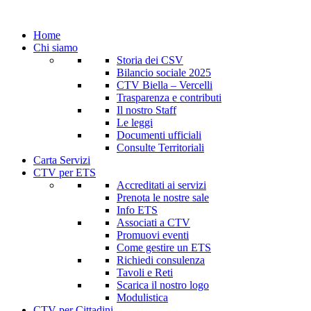
Home
Chi siamo
Storia dei CSV
Bilancio sociale 2025
CTV Biella – Vercelli
Trasparenza e contributi
Il nostro Staff
Le leggi
Documenti ufficiali
Consulte Territoriali
Carta Servizi
CTV per ETS
Accreditati ai servizi
Prenota le nostre sale
Info ETS
Associati a CTV
Promuovi eventi
Come gestire un ETS
Richiedi consulenza
Tavoli e Reti
Scarica il nostro logo
Modulistica
CTV per Cittadini