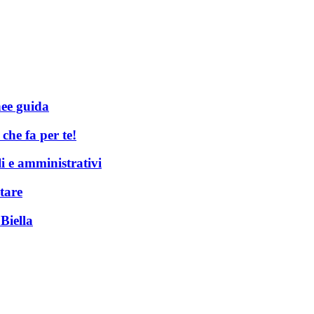
nee guida
he fa per te!
li e amministrativi
tare
Biella