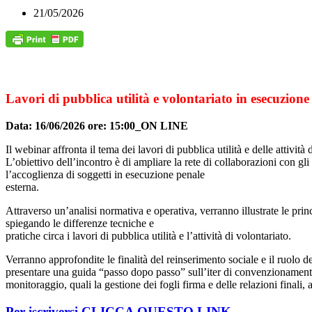
21/05/2026
Lavori di pubblica utilità e volontariato in esecuzione
Data: 16/06/2026 ore: 15:00_ON LINE
Il webinar affronta il tema dei lavori di pubblica utilità e delle attività
L’obiettivo dell’incontro è di ampliare la rete di collaborazioni con g
l’accoglienza di soggetti in esecuzione penale
esterna.
Attraverso un’analisi normativa e operativa, verranno illustrate le prin
spiegando le differenze tecniche e
pratiche circa i lavori di pubblica utilità e l’attività di volontariato.
Verranno approfondite le finalità del reinserimento sociale e il ruolo d
presentare una guida “passo dopo passo” sull’iter di convenzionamento: 
monitoraggio, quali la gestione dei fogli firma e delle relazioni finali, 
Per iscriversi CLICCA QUESTO LINK