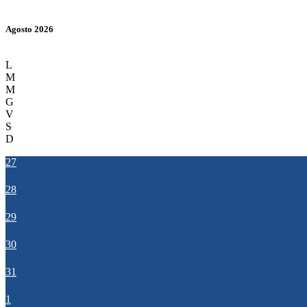
Agosto 2026
L
M
M
G
V
S
D
27
28
29
30
31
1