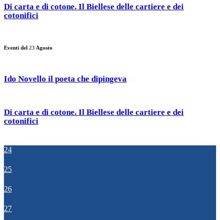
Di carta e di cotone. Il Biellese delle cartiere e dei
cotonifici
Eventi del
23
Agosto
Ido Novello il poeta che dipingeva
Di carta e di cotone. Il Biellese delle cartiere e dei
cotonifici
24
25
26
27