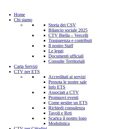
Home
Chi siamo
Storia dei CSV
Bilancio sociale 2025
CTV Biella – Vercelli
Trasparenza e contributi
Il nostro Staff
Le leggi
Documenti ufficiali
Consulte Territoriali
Carta Servizi
CTV per ETS
Accreditati ai servizi
Prenota le nostre sale
Info ETS
Associati a CTV
Promuovi eventi
Come gestire un ETS
Richiedi consulenza
Tavoli e Reti
Scarica il nostro logo
Modulistica
CTV per Cittadini