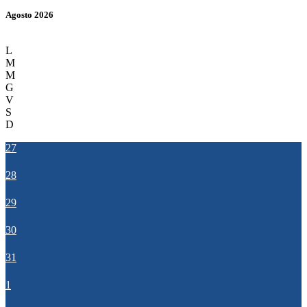
Agosto 2026
L
M
M
G
V
S
D
27
28
29
30
31
1