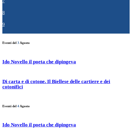
7
8
9
Eventi del
3
Agosto
Ido Novello il poeta che dipingeva
Di carta e di cotone. Il Biellese delle cartiere e dei
cotonifici
Eventi del
4
Agosto
Ido Novello il poeta che dipingeva