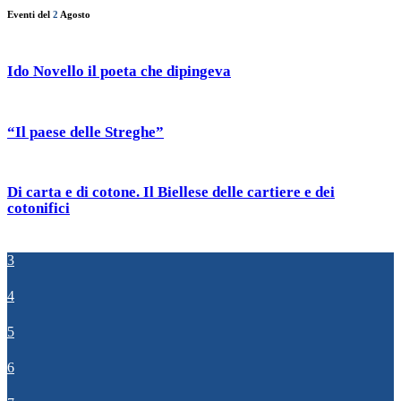
Eventi del
2
Agosto
Ido Novello il poeta che dipingeva
“Il paese delle Streghe”
Di carta e di cotone. Il Biellese delle cartiere e dei
cotonifici
3
4
5
6