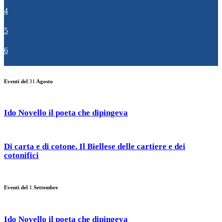
4
5
6
Eventi del
31
Agosto
Ido Novello il poeta che dipingeva
Di carta e di cotone. Il Biellese delle cartiere e dei
cotonifici
Eventi del
1
Settembre
Ido Novello il poeta che dipingeva