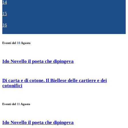
14
15
16
Eventi del
10
Agosto
Ido Novello il poeta che dipingeva
Di carta e di cotone. Il Biellese delle cartiere e dei
cotonifici
Eventi del
11
Agosto
Ido Novello il poeta che dipingeva