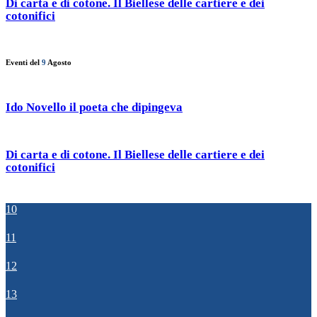
Di carta e di cotone. Il Biellese delle cartiere e dei
cotonifici
Eventi del
9
Agosto
Ido Novello il poeta che dipingeva
Di carta e di cotone. Il Biellese delle cartiere e dei
cotonifici
10
11
12
13