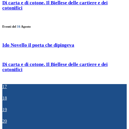
Di carta e di cotone. Il Biellese delle cartiere e dei
cotonifici
Eventi del
16
Agosto
Ido Novello il poeta che dipingeva
Di carta e di cotone. Il Biellese delle cartiere e dei
cotonifici
17
18
19
20