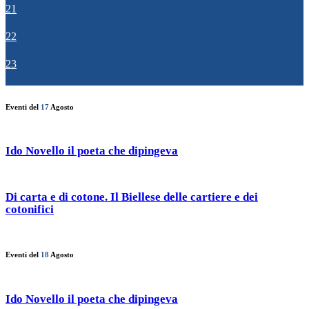
21
22
23
Eventi del
17
Agosto
Ido Novello il poeta che dipingeva
Di carta e di cotone. Il Biellese delle cartiere e dei
cotonifici
Eventi del
18
Agosto
Ido Novello il poeta che dipingeva