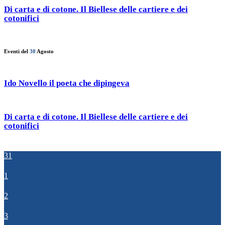
Di carta e di cotone. Il Biellese delle cartiere e dei
cotonifici
Eventi del
30
Agosto
Ido Novello il poeta che dipingeva
Di carta e di cotone. Il Biellese delle cartiere e dei
cotonifici
31
1
2
3