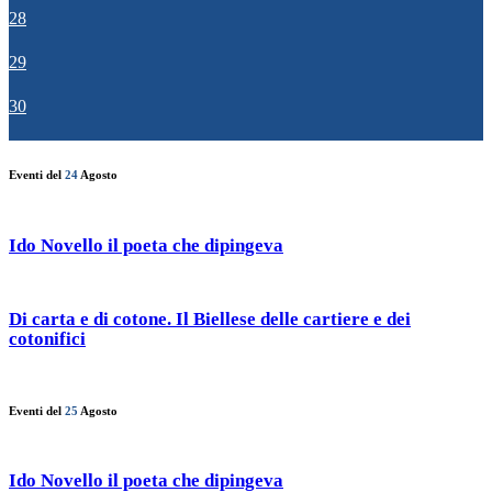
28
29
30
Eventi del
24
Agosto
Ido Novello il poeta che dipingeva
Di carta e di cotone. Il Biellese delle cartiere e dei
cotonifici
Eventi del
25
Agosto
Ido Novello il poeta che dipingeva