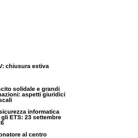
: chiusura estiva
cito solidale e grandi
azioni: aspetti giuridici
iscali
sicurezza informatica
 gli ETS: 23 settembre
26
donatore al centro