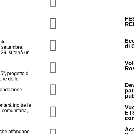
FE
RE
Ecc
ale
di 
 settembre,
29, si terrà un
Vol
Ros
”, progetto di
one delle
Dev
 Fondazione
pat
pub
terà inoltre le
Vuo
a comunitaria,
ETS
con
Acc
à che affondano