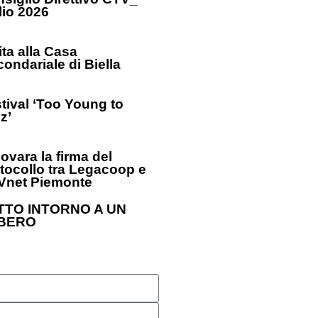
lio 2026
ita alla Casa
condariale di Biella
tival ‘Too Young to
z’
ovara la firma del
tocollo tra Legacoop e
Vnet Piemonte
TTO INTORNO A UN
BERO