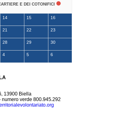
CARTIERE E DEI COTONIFICI
14
15
16
21
22
23
28
29
30
4
5
6
LA
6, 13900 Biella
– numero verde 800.945.292
rritorialevolontariato.org