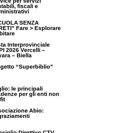
vice per servizi
tabili, fiscali e
inistrativi
CUOLA SENZA
ETI” Fare > Esplorare
bitare
ta Interprovinciale
I 2026 Vercelli –
ara – Biella
getto “Superbiblio”
lio: le principali
denze per gli enti non
fit
ociazione Abio:
graziamenti
siglio Direttivo CTV_