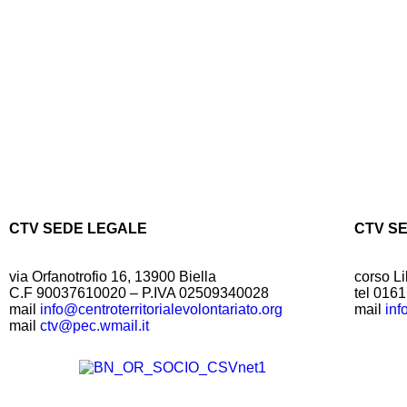
CTV SEDE LEGALE
CTV S
via Orfanotrofio 16, 13900 Biella
corso Li
C.F 90037610020 – P.IVA 02509340028
tel 016
mail
info@centroterritorialevolontariato.org
mail
inf
mail
ctv@pec.wmail.it