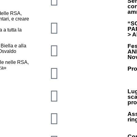
Ser
con
amm
 delle RSA,
ntari, e creare
“S
PAR
 a tutta la
> A
Fes
Biella e alla
ANP
 Osvaldo
Nov
ale nelle RSA,
za»
Pro
Lug
sca
pro
Ass
rin
Con