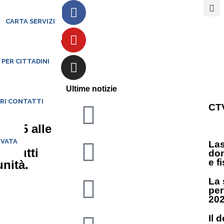
CARTA SERVIZI
 PER CITTADINI
età
Ultime notizie
ARI CONTATTI
CTV
e 15 alle
io
RVATA
Las
 a tutti
don
e f
nità.
La 
per
20
Il 