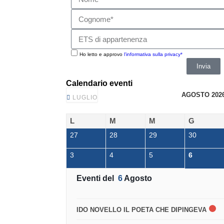
Ho letto e approvo
l'informativa sulla privacy*
Invia
Calendario eventi
AGOSTO 202
LUGLIO
L
M
M
G
27
28
29
30
3
4
5
6
Eventi del
6
Agosto
IDO NOVELLO IL POETA CHE DIPINGEVA