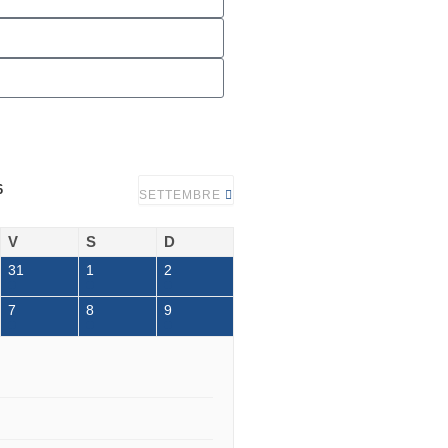
6
SETTEMBRE
V
S
D
31
1
2
7
8
9