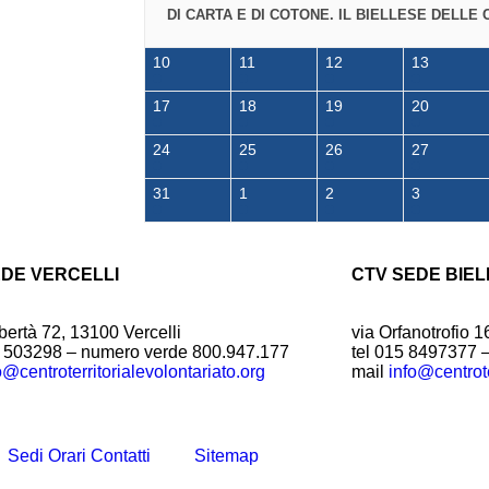
DI CARTA E DI COTONE. IL BIELLESE DELLE 
10
11
12
13
17
18
19
20
24
25
26
27
31
1
2
3
EDE VERCELLI
CTV SEDE BIEL
bertà 72, 13100 Vercelli
via Orfanotrofio 1
1 503298 – numero verde 800.947.177
tel 015 8497377 
o@centroterritorialevolontariato.org
mail
info@centrote
Sedi Orari Contatti
Sitemap