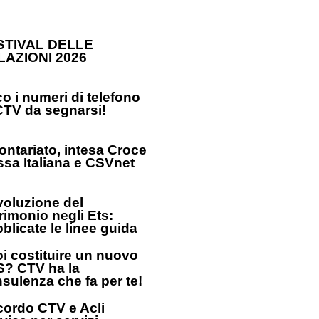
STIVAL DELLE
LAZIONI 2026
o i numeri di telefono
CTV da segnarsi!
ontariato, intesa Croce
sa Italiana e CSVnet
oluzione del
rimonio negli Ets:
blicate le linee guida
i costituire un nuovo
? CTV ha la
sulenza che fa per te!
ordo CTV e Acli