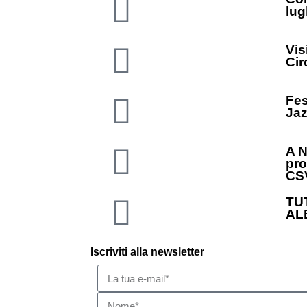
lug
Vis
Cir
Fes
Jaz
A N
pro
CS
TU
AL
Iscriviti alla newsletter