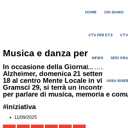
HOME
CHI SIAMO
CTV PER ETS
CTV
Musica e danza per la Terza 
NEWS
SEDI OR
In occasione della Giornata Mondiale
Alzheimer, domenica 21 settembre, dall
18 al centro Mente Locale in via Anton
AREA RISE
Gramsci 29, si terrà un incontro aperto
per parlare di musica, memoria e comu
#iniziativa
11/09/2025