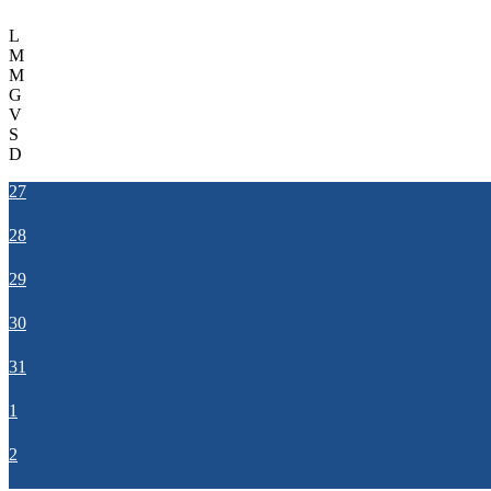
L
M
M
G
V
S
D
27
28
29
30
31
1
2