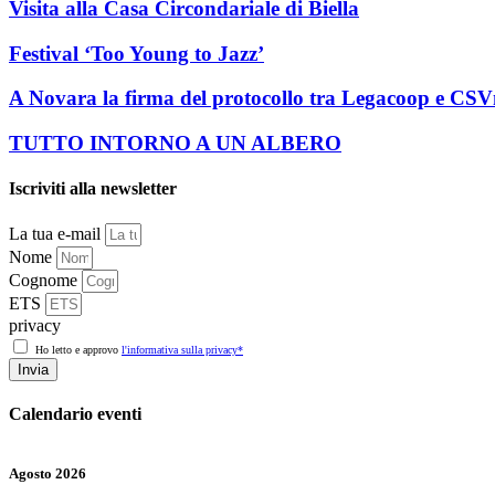
Visita alla Casa Circondariale di Biella
Festival ‘Too Young to Jazz’
A Novara la firma del protocollo tra Legacoop e CS
TUTTO INTORNO A UN ALBERO
Iscriviti alla newsletter
La tua e-mail
Nome
Cognome
ETS
privacy
Ho letto e approvo
l'informativa sulla privacy*
Invia
Calendario eventi
Agosto 2026