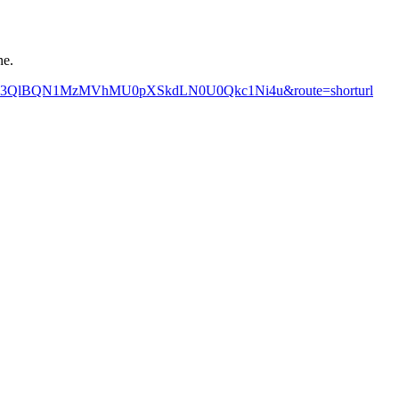
ne.
FUMk43QlBQN1MzMVhMU0pXSkdLN0U0Qkc1Ni4u&route=shorturl