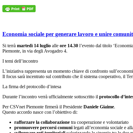
Economia sociale per generare lavoro e unire comuni
Si terrà
martedì 14 luglio
alle
ore 14.30
l’evento dal titolo ‘Economia
Piemonte, in via degli Avogadro 4.
I temi dell’incontro
L’iniziativa rappresenta un momento chiave di confronto sull’economia
Il focus sarà incentrato sul contributo che il sistema cooperativo, il Terz
La firma del protocollo d’intesa
Durante l’incontro verrà ufficialmente sottoscritto il
protocollo d’in
Per CSVnet Piemonte firmerà il Presidente
Daniele Giaime
.
Questo accordo nasce con l’obiettivo di:
rafforzare la collaborazione
tra cooperazione e volontariato
promuovere percorsi comuni
legati all’economia sociale e all
sviluppare reti territoriali
valorizzando le sinergie tra le due r