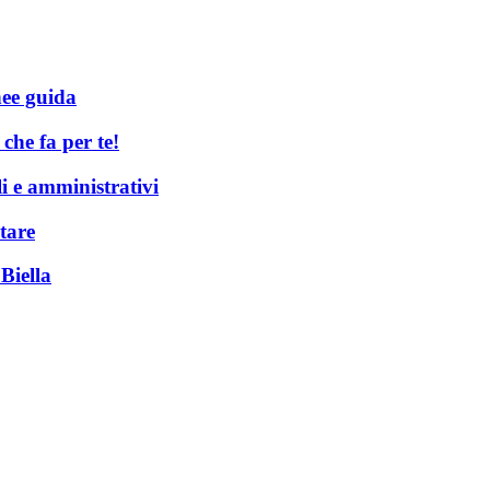
nee guida
he fa per te!
li e amministrativi
tare
Biella