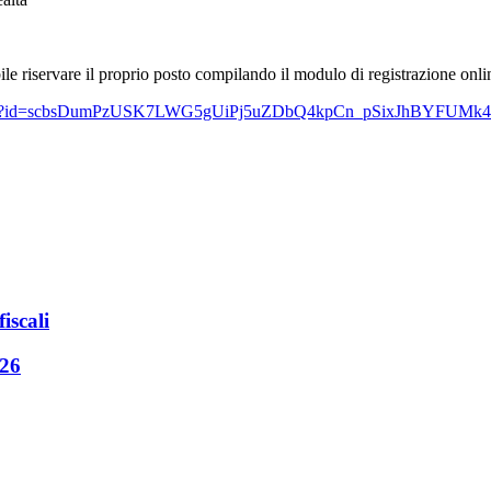
bile riservare il proprio posto compilando il modulo di registrazione onli
page.aspx?id=scbsDumPzUSK7LWG5gUiPj5uZDbQ4kpCn_pSixJhBY
iscali
026