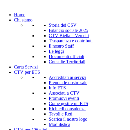
Home
Chi siamo
Storia dei CSV
Bilancio sociale 2025
CTV Biella – Vercelli
Trasparenza e contributi
Il nostro Staff
Le leggi
Documenti ufficiali
Consulte Territoriali
Carta Servizi
CTV per ETS
Accreditati ai servizi
Prenota le nostre sale
Info ETS
Associati a CTV
Promuovi eventi
Come gestire un ETS
Richiedi consulenza
Tavoli e Reti
Scarica il nostro logo
Modulistica
CTV per Cittadini