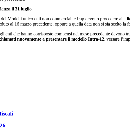
enza il 31 luglio
one dei Modelli unico enti non commerciali e Irap devono procedere alla
l
uto al 16 marzo precedente, oppure a quella data non si sia scelto la f
 gli enti che hanno corrisposto compensi nel mese precedente devono tr
 chiamati nuovamente a presentare il modello Intra-12
, versare l’im
iscali
026