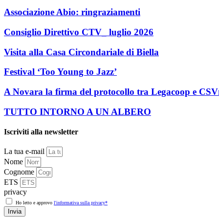
Associazione Abio: ringraziamenti
Consiglio Direttivo CTV_ luglio 2026
Visita alla Casa Circondariale di Biella
Festival ‘Too Young to Jazz’
A Novara la firma del protocollo tra Legacoop e CS
TUTTO INTORNO A UN ALBERO
Iscriviti alla newsletter
La tua e-mail
Nome
Cognome
ETS
privacy
Ho letto e approvo
l'informativa sulla privacy*
Invia