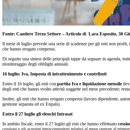
Fonte: Cantiere Terzo Settore – Articolo di
Lara Esposito, 30 Gi
Il mese di luglio prevede una serie di scadenze per gli enti non profit, i
che hanno erogato compensi.
Di seguito una sintesi delle principali tappe da segnare in agenda, tratt
monitoraggio degli obblighi annuali.
16 luglio: Iva, Imposta di intrattenimento e contributi
Entro il 16 luglio, gli enti con
partita Iva e liquidazione mensile
devo
degli enti che hanno svolto attività soggette nel mese precedente; restan
Inoltre, gli enti che hanno erogato compensi (lavoro dipendente, auto
gestione separata ed ex Enpals).
Entro il 27 luglio gli elenchi Intrasat
In ambito fiscale, entro il 27 luglio gli enti che hanno effettuato
cessio
cessioni e gli acquisti intracomunitari relativi al mese oppure al trimes