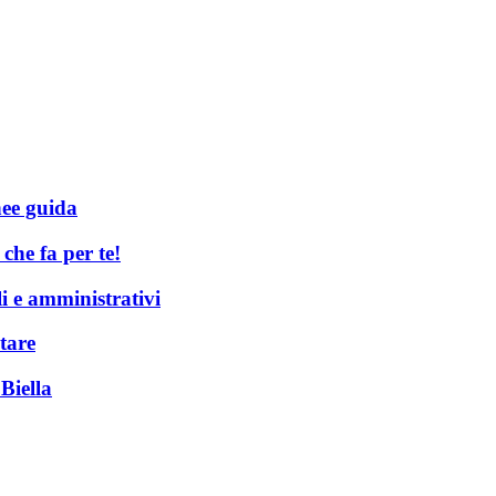
nee guida
he fa per te!
li e amministrativi
tare
Biella