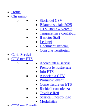
Home
Chi siamo
Storia dei CSV
Bilancio sociale 2025
CTV Biella – Vercelli
Trasparenza e contributi
Il nostro Staff
Le leggi
Documenti ufficiali
Consulte Territoriali
Carta Servizi
CTV per ETS
Accreditati ai servizi
Prenota le nostre sale
Info ETS
Associati a CTV
Promuovi eventi
Come gestire un ETS
Richiedi consulenza
Tavoli e Reti
Scarica il nostro logo
Modulistica
CTV per Cittadini