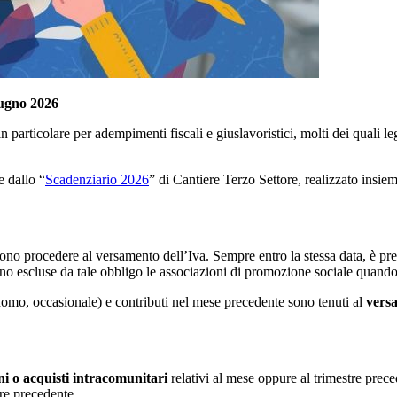
ugno 2026
n particolare per adempimenti fiscali e giuslavoristici, molti dei quali lega
e dallo “
Scadenziario 2026
” di Cantiere Terzo Settore, realizzato ins
no procedere al versamento dell’Iva. Sempre entro la stessa data, è pre
o escluse da tale obbligo le associazioni di promozione sociale quando le a
nomo, occasionale) e contributi nel mese precedente sono tenuti al
versa
ni o acquisti intracomunitari
relativi al mese oppure al trimestre prec
tre precedente.