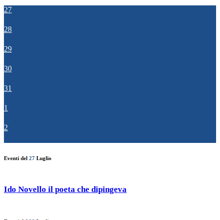
27
28
29
30
31
1
2
Eventi del
27
Luglio
Ido Novello il poeta che dipingeva