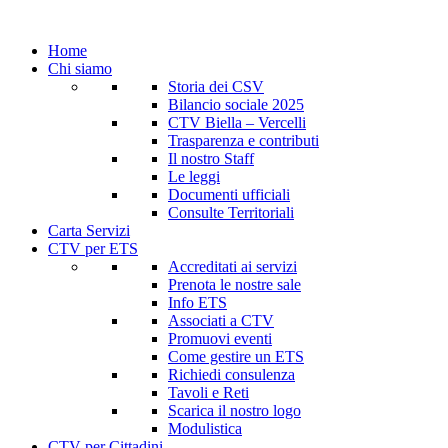
Home
Chi siamo
Storia dei CSV
Bilancio sociale 2025
CTV Biella – Vercelli
Trasparenza e contributi
Il nostro Staff
Le leggi
Documenti ufficiali
Consulte Territoriali
Carta Servizi
CTV per ETS
Accreditati ai servizi
Prenota le nostre sale
Info ETS
Associati a CTV
Promuovi eventi
Come gestire un ETS
Richiedi consulenza
Tavoli e Reti
Scarica il nostro logo
Modulistica
CTV per Cittadini