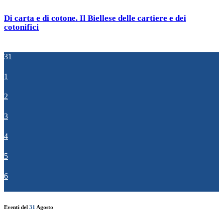
Di carta e di cotone. Il Biellese delle cartiere e dei
cotonifici
31
1
2
3
4
5
6
Eventi del
31
Agosto