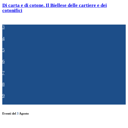
Di carta e di cotone. Il Biellese delle cartiere e dei
cotonifici
3
4
5
6
7
8
9
Eventi del
3
Agosto