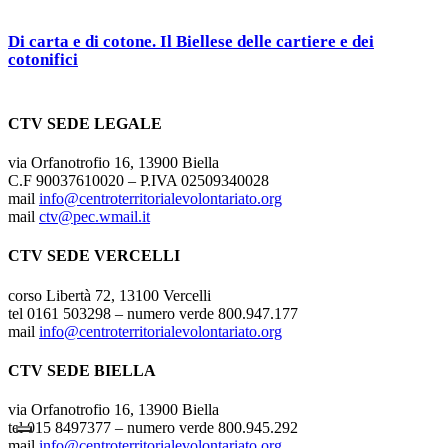
Di carta e di cotone. Il Biellese delle cartiere e dei
cotonifici
CTV SEDE LEGALE
via Orfanotrofio 16, 13900 Biella
C.F 90037610020 – P.IVA 02509340028
mail
info@centroterritorialevolontariato.org
mail
ctv@pec.wmail.it
CTV SEDE VERCELLI
corso Libertà 72, 13100 Vercelli
tel 0161 503298 – numero verde 800.947.177
mail
info@centroterritorialevolontariato.org
CTV SEDE BIELLA
via Orfanotrofio 16, 13900 Biella
tel 015 8497377 – numero verde 800.945.292
mail
info@centroterritorialevolontariato.org