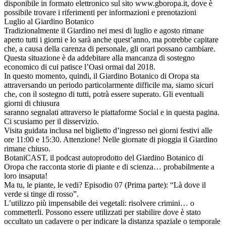
disponibile in formato elettronico sul sito www.gboropa.it, dove è
possibile trovare i riferimenti per informazioni e prenotazioni
Luglio al Giardino Botanico
Tradizionalmente il Giardino nei mesi di luglio e agosto rimane
aperto tutti i giorni e lo sarà anche quest’anno, ma potrebbe capitare
che, a causa della carenza di personale, gli orari possano cambiare.
Questa situazione è da addebitare alla mancanza di sostegno
economico di cui patisce l’Oasi ormai dal 2018.
In questo momento, quindi, il Giardino Botanico di Oropa sta
attraversando un periodo particolarmente difficile ma, siamo sicuri
che, con il sostegno di tutti, potrà essere superato. Gli eventuali
giorni di chiusura
saranno segnalati attraverso le piattaforme Social e in questa pagina.
Ci scusiamo per il disservizio.
Visita guidata inclusa nel biglietto d’ingresso nei giorni festivi alle
ore 11:00 e 15:30. Attenzione! Nelle giornate di pioggia il Giardino
rimane chiuso.
BotaniCAST, il podcast autoprodotto del Giardino Botanico di
Oropa che racconta storie di piante e di scienza… probabilmente a
loro insaputa!
Ma tu, le piante, le vedi? Episodio 07 (Prima parte): “Là dove il
verde si tinge di rosso”.
L’utilizzo più impensabile dei vegetali: risolvere crimini… o
commetterli. Possono essere utilizzati per stabilire dove è stato
occultato un cadavere o per indicare la distanza spaziale o temporale