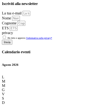
Iscriviti alla newsletter
La tua e-mail
Nome
Cognome
ETS
privacy
Ho letto e approvo
l'informativa sulla privacy*
Invia
Calendario eventi
Agosto 2026
L
M
M
G
V
S
D