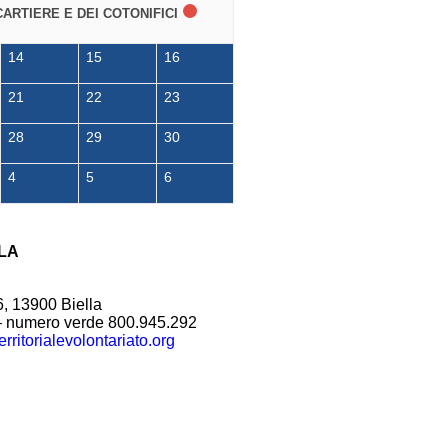
CARTIERE E DEI COTONIFICI
14
15
16
21
22
23
28
29
30
4
5
6
LA
6, 13900 Biella
– numero verde 800.945.292
rritorialevolontariato.org