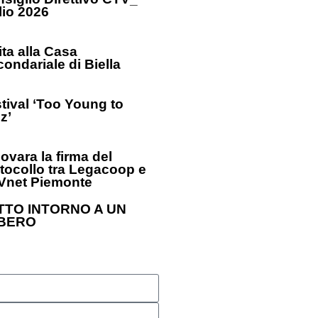
lio 2026
ita alla Casa
condariale di Biella
tival ‘Too Young to
z’
ovara la firma del
tocollo tra Legacoop e
Vnet Piemonte
TTO INTORNO A UN
BERO