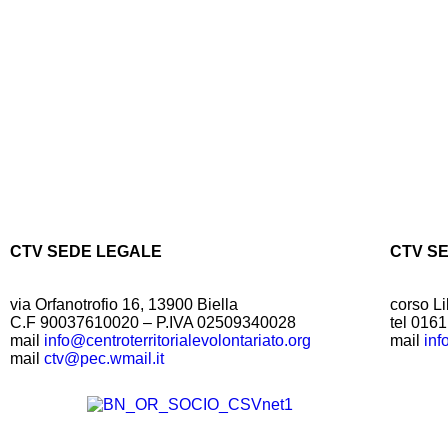
CTV SEDE LEGALE
CTV S
via Orfanotrofio 16, 13900 Biella
corso Li
C.F 90037610020 – P.IVA 02509340028
tel 016
mail
info@centroterritorialevolontariato.org
mail
inf
mail
ctv@pec.wmail.it