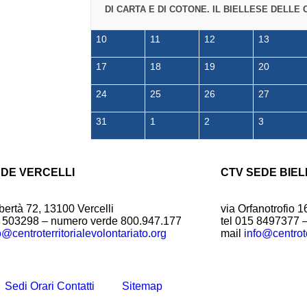
DI CARTA E DI COTONE. IL BIELLESE DELLE 
10
11
12
13
17
18
19
20
24
25
26
27
31
1
2
3
EDE VERCELLI
CTV SEDE BIEL
bertà 72, 13100 Vercelli
via Orfanotrofio 1
1 503298 – numero verde 800.947.177
tel 015 8497377 
o@centroterritorialevolontariato.org
mail
info@centrote
Sedi Orari Contatti
Sitemap