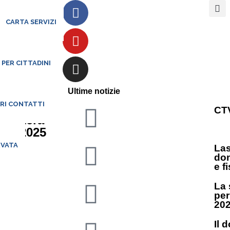
CARTA SERVIZI
 PER CITTADINI
arallo
Ultime notizie
ARI CONTATTI
CTV
 resterà
glio 2025
RVATA
Las
don
e f
La 
per
20
Il 