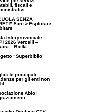
vice per servizi
tabili, fiscali e
inistrativi
CUOLA SENZA
ETI” Fare > Esplorare
bitare
ta Interprovinciale
I 2026 Vercelli –
ara – Biella
getto “Superbiblio”
lio: le principali
denze per gli enti non
fit
ociazione Abio:
graziamenti
siglio Direttivo CTV_