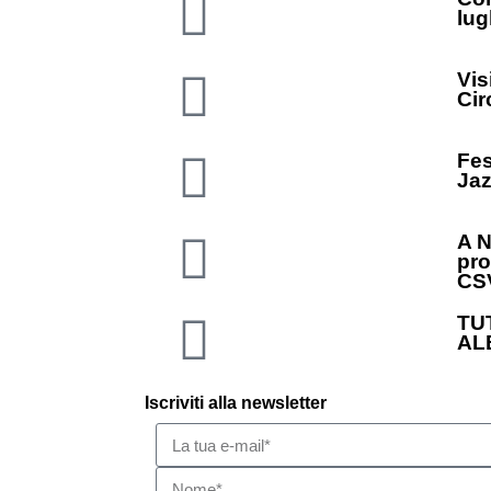
lug
Vis
Cir
Fes
Jaz
A N
pro
CS
TU
AL
Iscriviti alla newsletter