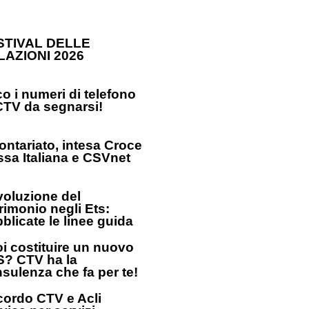
STIVAL DELLE
LAZIONI 2026
o i numeri di telefono
CTV da segnarsi!
ontariato, intesa Croce
sa Italiana e CSVnet
oluzione del
rimonio negli Ets:
blicate le linee guida
i costituire un nuovo
? CTV ha la
sulenza che fa per te!
ordo CTV e Acli