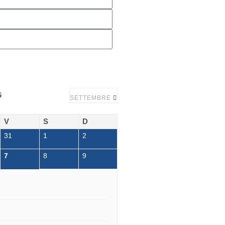
6
SETTEMBRE
V
S
D
31
1
2
7
8
9