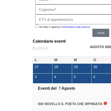
Ho letto e approvo
l'informativa sulla privacy*
Invia
Calendario eventi
AGOSTO 202
LUGLIO
L
M
M
G
27
28
29
30
3
4
5
6
Eventi del
7
Agosto
IDO NOVELLO IL POETA CHE DIPINGEVA