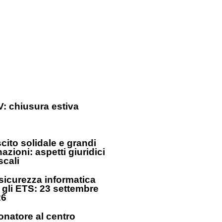
: chiusura estiva
cito solidale e grandi
azioni: aspetti giuridici
iscali
sicurezza informatica
 gli ETS: 23 settembre
26
donatore al centro