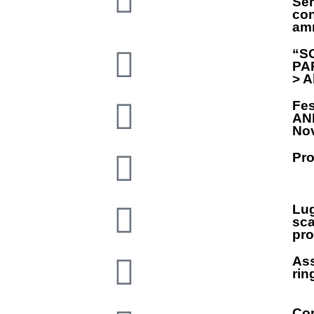
Ser
con
amm
“S
PAR
> A
Fes
ANP
Nov
Pro
Lug
sca
pro
Ass
rin
Con