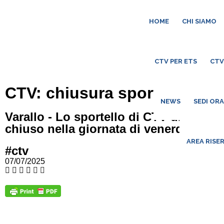
HOME
CHI SIAMO
CTV PER ETS
CTV
CTV: chiusura sportello di V
NEWS
SEDI OR
Varallo - Lo sportello di CTV di Varallo
chiuso nella giornata di venerdì 18 lu
AREA RISE
#ctv
07/07/2025