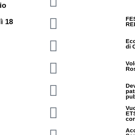
io
FE
ì 18
RE
Ecc
di 
Vol
Ros
Dev
pat
pub
Vuo
ETS
con
Acc