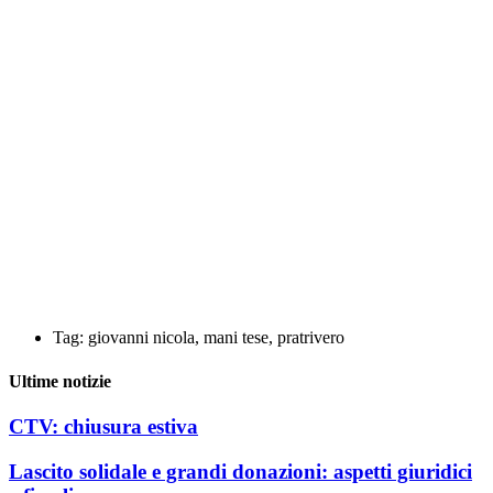
gruppo Mani Tese Pratrivero a Giovanni Nicola.
Con grande dolore diamo annuncio della scomparsa
di Giovanni Nicola, fondatore del gruppo di Mani
Tese Pratrivero e nostro volontario storico.
Giovanni ha fatto molto, ha saputo accogliere le
“giovani leve” con fiducia ed entusiasmo e stare nei
cambiamenti contando su radici profonde. Ha sempre
creduto in Mani Tese, attraverso un volontariato
generoso, instancabile e silenzioso.
Grazie da parte tutti noi.
Tag:
giovanni nicola
,
mani tese
,
pratrivero
Ultime notizie
CTV: chiusura estiva
Lascito solidale e grandi donazioni: aspetti giuridici