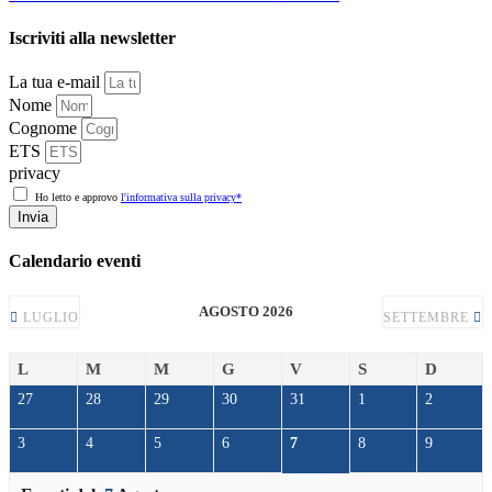
Iscriviti alla newsletter
La tua e-mail
Nome
Cognome
ETS
privacy
Ho letto e approvo
l'informativa sulla privacy*
Invia
Calendario eventi
AGOSTO 2026
LUGLIO
SETTEMBRE
L
M
M
G
V
S
D
27
28
29
30
31
1
2
3
4
5
6
7
8
9