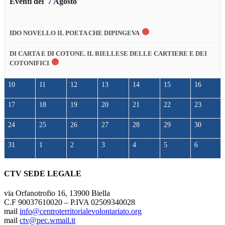
Eventi del
7
Agosto
IDO NOVELLO IL POETA CHE DIPINGEVA
DI CARTA E DI COTONE. IL BIELLESE DELLE CARTIERE E DEI
COTONIFICI
10
11
12
13
14
15
16
17
18
19
20
21
22
23
24
25
26
27
28
29
30
31
1
2
3
4
5
6
CTV SEDE LEGALE
via Orfanotrofio 16, 13900 Biella
C.F 90037610020 – P.IVA 02509340028
mail
info@centroterritorialevolontariato.org
mail
ctv@pec.wmail.it