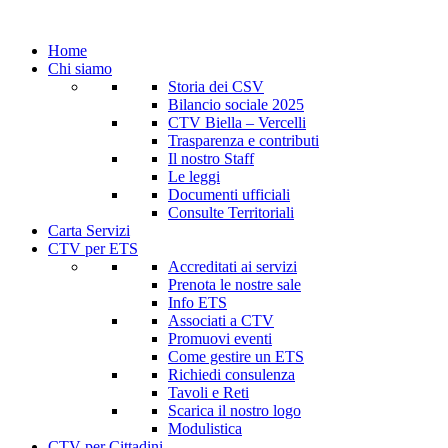
Home
Chi siamo
Storia dei CSV
Bilancio sociale 2025
CTV Biella – Vercelli
Trasparenza e contributi
Il nostro Staff
Le leggi
Documenti ufficiali
Consulte Territoriali
Carta Servizi
CTV per ETS
Accreditati ai servizi
Prenota le nostre sale
Info ETS
Associati a CTV
Promuovi eventi
Come gestire un ETS
Richiedi consulenza
Tavoli e Reti
Scarica il nostro logo
Modulistica
CTV per Cittadini