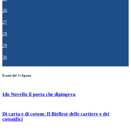
26
27
28
29
30
Eventi del
24
Agosto
Ido Novello il poeta che dipingeva
Di carta e di cotone. Il Biellese delle cartiere e dei
cotonifici