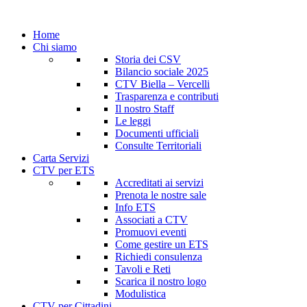
Home
Chi siamo
Storia dei CSV
Bilancio sociale 2025
CTV Biella – Vercelli
Trasparenza e contributi
Il nostro Staff
Le leggi
Documenti ufficiali
Consulte Territoriali
Carta Servizi
CTV per ETS
Accreditati ai servizi
Prenota le nostre sale
Info ETS
Associati a CTV
Promuovi eventi
Come gestire un ETS
Richiedi consulenza
Tavoli e Reti
Scarica il nostro logo
Modulistica
CTV per Cittadini