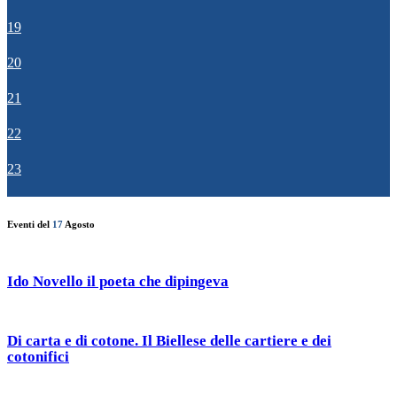
19
20
21
22
23
Eventi del
17
Agosto
Ido Novello il poeta che dipingeva
Di carta e di cotone. Il Biellese delle cartiere e dei
cotonifici