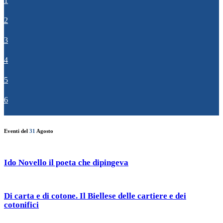
1
2
3
4
5
6
Eventi del
31
Agosto
Ido Novello il poeta che dipingeva
Di carta e di cotone. Il Biellese delle cartiere e dei
cotonifici