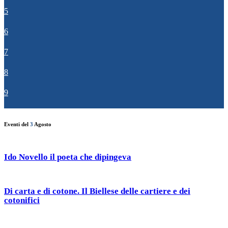
5
6
7
8
9
Eventi del
3
Agosto
Ido Novello il poeta che dipingeva
Di carta e di cotone. Il Biellese delle cartiere e dei
cotonifici