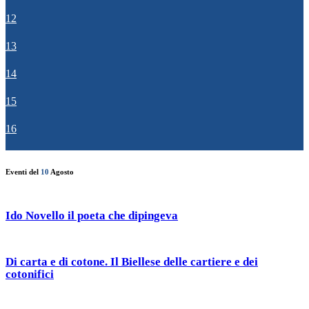
12
13
14
15
16
Eventi del
10
Agosto
Ido Novello il poeta che dipingeva
Di carta e di cotone. Il Biellese delle cartiere e dei
cotonifici