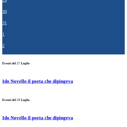
29
30
31
1
2
Eventi del
27
Luglio
Ido Novello il poeta che dipingeva
Eventi del
28
Luglio
Ido Novello il poeta che dipingeva