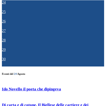
24
25
26
27
28
29
30
Eventi del
24
Agosto
Ido Novello il poeta che dipingeva
Di carta e di cotone. Il Biellese delle cartiere e dei