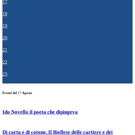
17
18
19
20
21
22
23
Eventi del
17
Agosto
Ido Novello il poeta che dipingeva
Di carta e di cotone. Il Biellese delle cartiere e dei