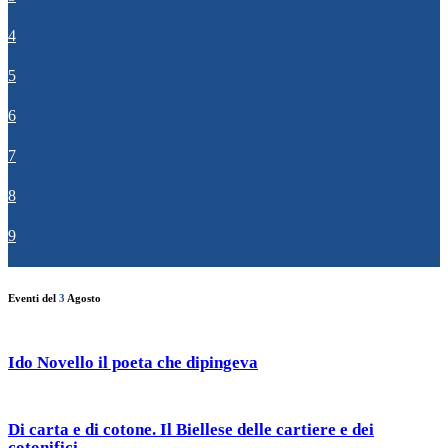
4
5
6
7
8
9
Eventi del
3
Agosto
Ido Novello il poeta che dipingeva
Di carta e di cotone. Il Biellese delle cartiere e dei
cotonifici