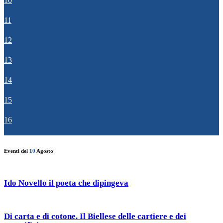
10
11
12
13
14
15
16
Eventi del
10
Agosto
Ido Novello il poeta che dipingeva
Di carta e di cotone. Il Biellese delle cartiere e dei