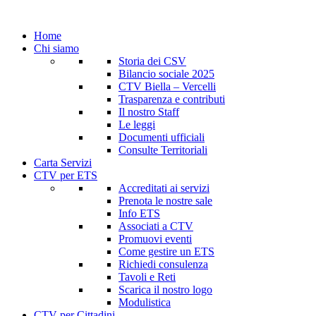
Home
Chi siamo
Storia dei CSV
Bilancio sociale 2025
CTV Biella – Vercelli
Trasparenza e contributi
Il nostro Staff
Le leggi
Documenti ufficiali
Consulte Territoriali
Carta Servizi
CTV per ETS
Accreditati ai servizi
Prenota le nostre sale
Info ETS
Associati a CTV
Promuovi eventi
Come gestire un ETS
Richiedi consulenza
Tavoli e Reti
Scarica il nostro logo
Modulistica
CTV per Cittadini