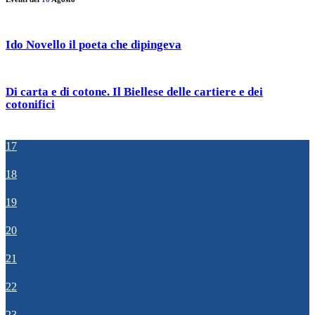
Ido Novello il poeta che dipingeva
Di carta e di cotone. Il Biellese delle cartiere e dei
cotonifici
17
18
19
20
21
22
23