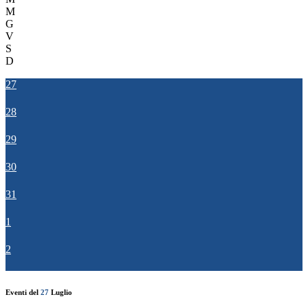
M
G
V
S
D
27
28
29
30
31
1
2
Eventi del
27
Luglio