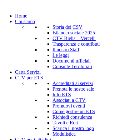
Home
Chi siamo
Storia dei CSV
Bilancio sociale 2025
CTV Biella – Vercelli
Trasparenza e contributi
Il nostro Staff
Le leggi
Documenti ufficiali
Consulte Territoriali
Carta Servizi
CTV per ETS
Accreditati ai servizi
Prenota le nostre sale
Info ETS
Associati a CTV
Promuovi eventi
Come gestire un ETS
Richiedi consulenza
Tavoli e Reti
Scarica il nostro logo
Modulistica
CTV per Cittadini