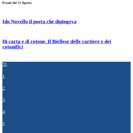
Eventi del
30
Agosto
Ido Novello il poeta che dipingeva
Di carta e di cotone. Il Biellese delle cartiere e dei
cotonifici
31
1
2
3
4
5