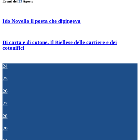
Eventi del
23
Agosto
Ido Novello il poeta che dipingeva
Di carta e di cotone. Il Biellese delle cartiere e dei
cotonifici
24
25
26
27
28
29