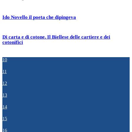
Ido Novello il poeta che dipingeva
Di carta e di cotone. Il Biellese delle cartiere e dei
cotonifici
10
11
12
13
14
15
16