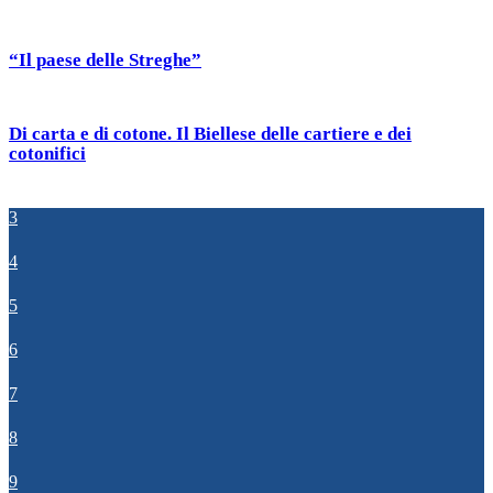
“Il paese delle Streghe”
Di carta e di cotone. Il Biellese delle cartiere e dei
cotonifici
3
4
5
6
7
8
9