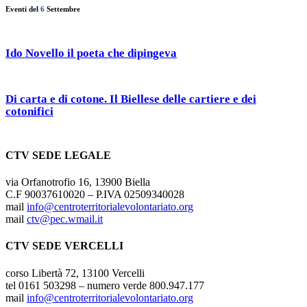
Eventi del
6
Settembre
Ido Novello il poeta che dipingeva
Di carta e di cotone. Il Biellese delle cartiere e dei
cotonifici
CTV SEDE LEGALE
via Orfanotrofio 16, 13900 Biella
C.F 90037610020 – P.IVA 02509340028
mail
info@centroterritorialevolontariato.org
mail
ctv@pec.wmail.it
CTV SEDE VERCELLI
corso Libertà 72, 13100 Vercelli
tel 0161 503298 – numero verde 800.947.177
mail
info@centroterritorialevolontariato.org