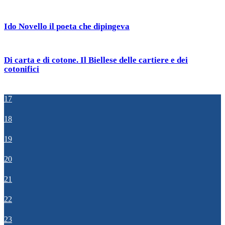
Ido Novello il poeta che dipingeva
Di carta e di cotone. Il Biellese delle cartiere e dei
cotonifici
17
18
19
20
21
22
23