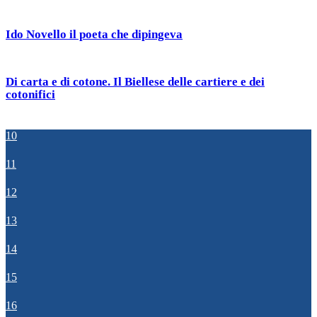
Ido Novello il poeta che dipingeva
Di carta e di cotone. Il Biellese delle cartiere e dei
cotonifici
10
11
12
13
14
15
16