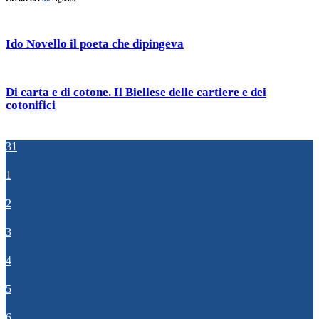
Ido Novello il poeta che dipingeva
Di carta e di cotone. Il Biellese delle cartiere e dei
cotonifici
31
1
2
3
4
5
6