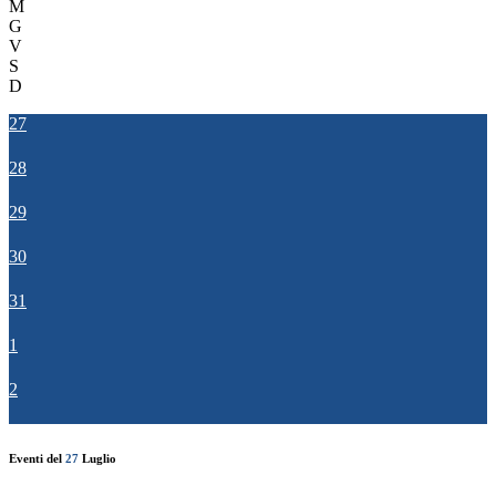
M
G
V
S
D
27
28
29
30
31
1
2
Eventi del
27
Luglio