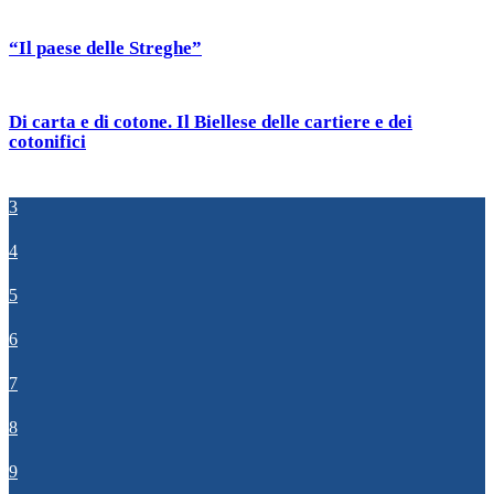
“Il paese delle Streghe”
Di carta e di cotone. Il Biellese delle cartiere e dei
cotonifici
3
4
5
6
7
8
9