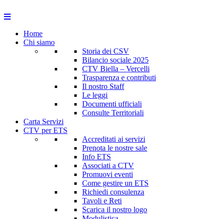
Home
Chi siamo
Storia dei CSV
Bilancio sociale 2025
CTV Biella – Vercelli
Trasparenza e contributi
Il nostro Staff
Le leggi
Documenti ufficiali
Consulte Territoriali
Carta Servizi
CTV per ETS
Accreditati ai servizi
Prenota le nostre sale
Info ETS
Associati a CTV
Promuovi eventi
Come gestire un ETS
Richiedi consulenza
Tavoli e Reti
Scarica il nostro logo
Modulistica