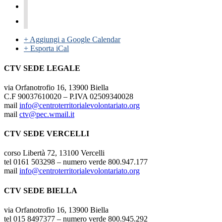
+ Aggiungi a Google Calendar
+ Esporta iCal
CTV SEDE LEGALE
via Orfanotrofio 16, 13900 Biella
C.F 90037610020 – P.IVA 02509340028
mail
info@centroterritorialevolontariato.org
mail
ctv@pec.wmail.it
CTV SEDE VERCELLI
corso Libertà 72, 13100 Vercelli
tel 0161 503298 – numero verde 800.947.177
mail
info@centroterritorialevolontariato.org
CTV SEDE BIELLA
via Orfanotrofio 16, 13900 Biella
tel 015 8497377 – numero verde 800.945.292