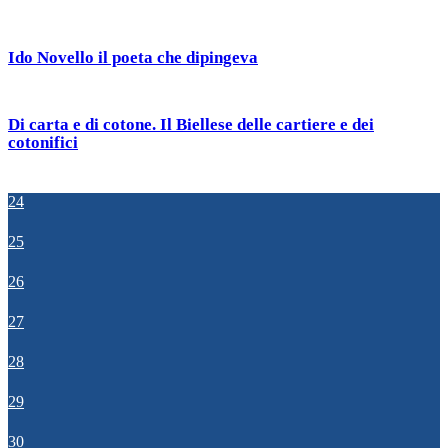
Ido Novello il poeta che dipingeva
Di carta e di cotone. Il Biellese delle cartiere e dei
cotonifici
24
25
26
27
28
29
30