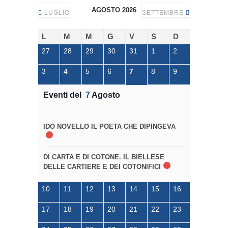
AGOSTO 2026
LUGLIO
SETTEMBRE
L
M
M
G
V
S
D
27
28
29
30
31
1
2
3
4
5
6
7
8
9
Eventi del
7
Agosto
IDO NOVELLO IL POETA CHE DIPINGEVA
DI CARTA E DI COTONE. IL BIELLESE
DELLE CARTIERE E DEI COTONIFICI
10
11
12
13
14
15
16
17
18
19
20
21
22
23