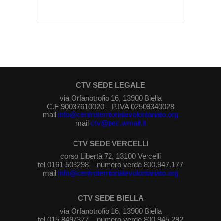
CTV SEDE LEGALE
via Orfanotrofio 16, 13900 Biella
C.F 90037610020 – P.IVA 02509340028
mail
info@centroterritorialevolontariato.org
mail
ctv@pec.wmail.it
CTV SEDE VERCELLI
corso Libertà 72, 13100 Vercelli
tel 0161 503298 – numero verde 800.947.177
mail
info@centroterritorialevolontariato.org
CTV SEDE BIELLA
via Orfanotrofio 16, 13900 Biella
tel 015 8497377 – numero verde 800.945.292