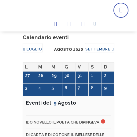
Calendario eventi
LUGLIO
AGOSTO 2026
SETTEMBRE
L
M
M
G
V
S
D
27
28
29
30
31
1
2
3
4
5
6
7
8
9
Eventi del
9
Agosto
IDO NOVELLO IL POETA CHE DIPINGEVA
DI CARTA E DI COTONE. IL BIELLESE DELLE