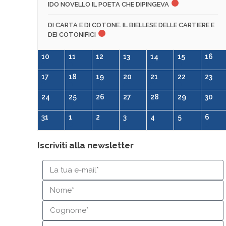
IDO NOVELLO IL POETA CHE DIPINGEVA
DI CARTA E DI COTONE. IL BIELLESE DELLE CARTIERE E
DEI COTONIFICI
10
11
12
13
14
15
16
17
18
19
20
21
22
23
24
25
26
27
28
29
30
31
1
2
3
4
5
6
Iscriviti alla newsletter