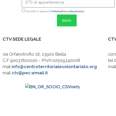
Ho letto e approvo
l'informativa sulla privacy*
INVIA
CTV SEDE LEGALE
CTV
via Orfanotrofio 16, 13900 Biella
cors
C.F 90037610020 – P.IVA 02509340028
tel
mail
info@centroterritorialevolontariato.org
mai
mail
ctv@pec.wmail.it