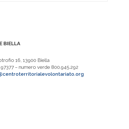
E BIELLA
otrofio 16, 13900 Biella
8497377 – numero verde 800.945.292
@centroterritorialevolontariato.org