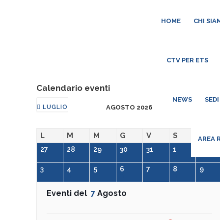
HOME
CHI SIA
CTV PER ETS
Calendario eventi
NEWS
SEDI
LUGLIO
AGOSTO 2026
SETTEMBRE
L
M
M
G
V
S
D
AREA 
27
28
29
30
31
1
2
3
4
5
6
7
8
9
Eventi del
7
Agosto