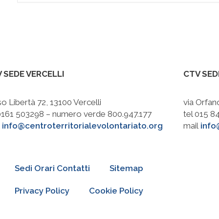
 SEDE VERCELLI
CTV SED
o Libertà 72, 13100 Vercelli
via Orfan
 0161 503298 – numero verde 800.947.177
tel 015 
l
info@centroterritorialevolontariato.org
mail
info
Sedi Orari Contatti
Sitemap
Privacy Policy
Cookie Policy