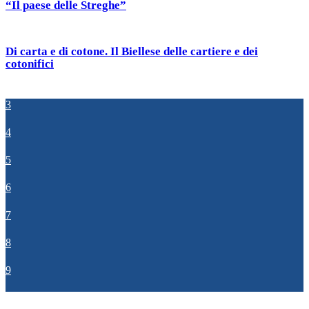
“Il paese delle Streghe”
Di carta e di cotone. Il Biellese delle cartiere e dei
cotonifici
3
4
5
6
7
8
9