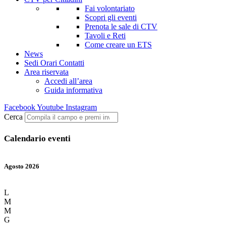
Fai volontariato
Scopri gli eventi
Prenota le sale di CTV
Tavoli e Reti
Come creare un ETS
News
Sedi Orari Contatti
Area riservata
Accedi all’area
Guida informativa
Facebook
Youtube
Instagram
Cerca
Calendario eventi
Agosto 2026
L
M
M
G