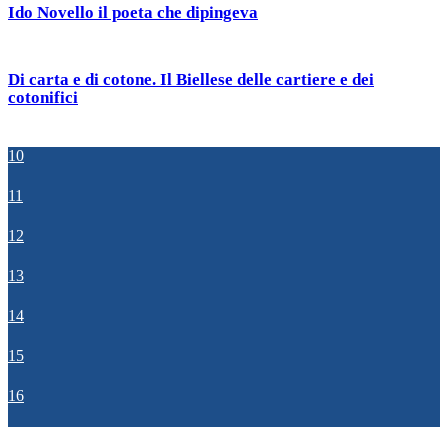
Ido Novello il poeta che dipingeva
Di carta e di cotone. Il Biellese delle cartiere e dei
cotonifici
10
11
12
13
14
15
16