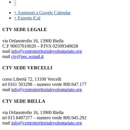
+ Aggiungi a Google Calendar
+ Esporta iCal
CTV SEDE LEGALE
via Orfanotrofio 16, 13900 Biella
C.F 90037610020 – P.IVA 02509340028
mail
info@centroterritorialevolontariato.org
mail
ctv@pec.wmail.it
CTV SEDE VERCELLI
corso Libertà 72, 13100 Vercelli
tel 0161 503298 – numero verde 800.947.177
mail
info@centroterritorialevolontariato.org
CTV SEDE BIELLA
via Orfanotrofio 16, 13900 Biella
tel 015 8497377 – numero verde 800.945.292
mail
info@centroterritorialevolontariato.org