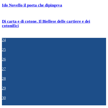
Ido Novello il poeta che dipingeva
Di carta e di cotone. Il Biellese delle cartiere e dei
cotonifici
24
25
26
27
28
29
30