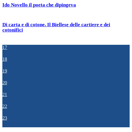
Ido Novello il poeta che dipingeva
Di carta e di cotone. Il Biellese delle cartiere e dei
cotonifici
17
18
19
20
21
22
23