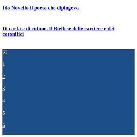
Ido Novello il poeta che dipingeva
Di carta e di cotone. Il Biellese delle cartiere e dei
cotonifici
31
1
2
3
4
5
6