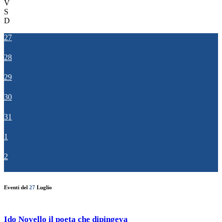
V
S
D
27
28
29
30
31
1
2
Eventi del
27
Luglio
Ido Novello il poeta che dipingeva