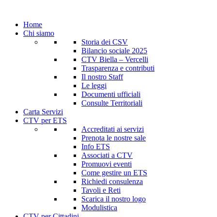
Home
Chi siamo
Storia dei CSV
Bilancio sociale 2025
CTV Biella – Vercelli
Trasparenza e contributi
Il nostro Staff
Le leggi
Documenti ufficiali
Consulte Territoriali
Carta Servizi
CTV per ETS
Accreditati ai servizi
Prenota le nostre sale
Info ETS
Associati a CTV
Promuovi eventi
Come gestire un ETS
Richiedi consulenza
Tavoli e Reti
Scarica il nostro logo
Modulistica
CTV per Cittadini