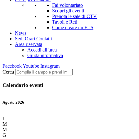
Fai volontariato
Scopri gli eventi
Prenota le sale di CTV
Tavoli e Reti
Come creare un ETS
News
Sedi Orari Contatti
Area riservata
Accedi all’area
Guida informativa
Facebook
Youtube
Instagram
Cerca
Calendario eventi
Agosto 2026
L
M
M
G