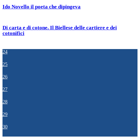
Ido Novello il poeta che dipingeva
Di carta e di cotone. Il Biellese delle cartiere e dei
cotonifici
24
25
26
27
28
29
30