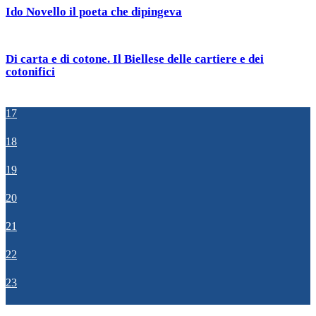
Ido Novello il poeta che dipingeva
Di carta e di cotone. Il Biellese delle cartiere e dei
cotonifici
17
18
19
20
21
22
23