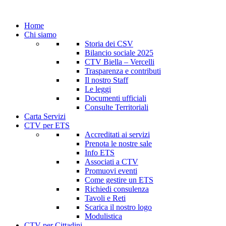
Home
Chi siamo
Storia dei CSV
Bilancio sociale 2025
CTV Biella – Vercelli
Trasparenza e contributi
Il nostro Staff
Le leggi
Documenti ufficiali
Consulte Territoriali
Carta Servizi
CTV per ETS
Accreditati ai servizi
Prenota le nostre sale
Info ETS
Associati a CTV
Promuovi eventi
Come gestire un ETS
Richiedi consulenza
Tavoli e Reti
Scarica il nostro logo
Modulistica
CTV per Cittadini