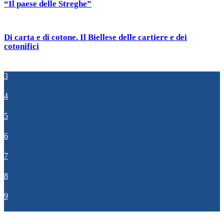
“Il paese delle Streghe”
Di carta e di cotone. Il Biellese delle cartiere e dei
cotonifici
3
4
5
6
7
8
9