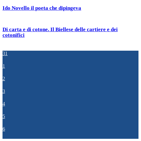
Ido Novello il poeta che dipingeva
Di carta e di cotone. Il Biellese delle cartiere e dei
cotonifici
31
1
2
3
4
5
6