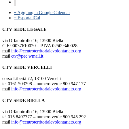
+ Aggiungi a Google Calendar
+ Esporta iCal
CTV SEDE LEGALE
via Orfanotrofio 16, 13900 Biella
C.F 90037610020 – P.IVA 02509340028
mail
info@centroterritorialevolontariato.org
mail
ctv@pec.wmail.it
CTV SEDE VERCELLI
corso Libertà 72, 13100 Vercelli
tel 0161 503298 – numero verde 800.947.177
mail
info@centroterritorialevolontariato.org
CTV SEDE BIELLA
via Orfanotrofio 16, 13900 Biella
tel 015 8497377 – numero verde 800.945.292
mail
info@centroterritorialevolontariato.org