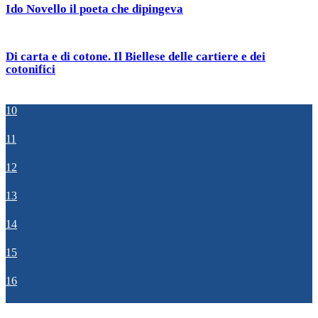
Ido Novello il poeta che dipingeva
Di carta e di cotone. Il Biellese delle cartiere e dei
cotonifici
10
11
12
13
14
15
16