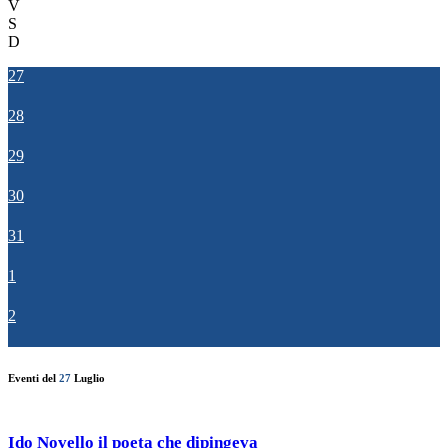
V
S
D
27
28
29
30
31
1
2
Eventi del
27
Luglio
Ido Novello il poeta che dipingeva