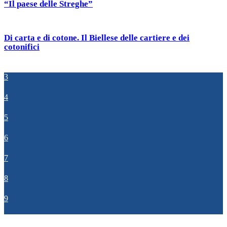
“Il paese delle Streghe”
Di carta e di cotone. Il Biellese delle cartiere e dei
cotonifici
3
4
5
6
7
8
9