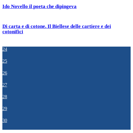
Ido Novello il poeta che dipingeva
Di carta e di cotone. Il Biellese delle cartiere e dei
cotonifici
24
25
26
27
28
29
30