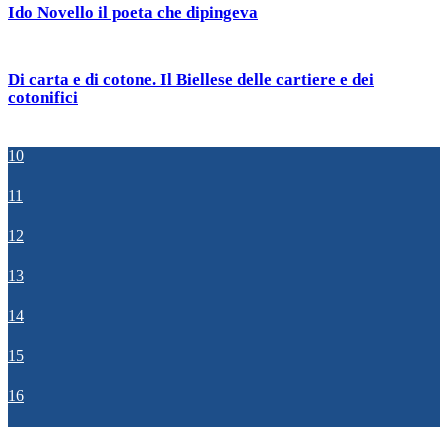
Ido Novello il poeta che dipingeva
Di carta e di cotone. Il Biellese delle cartiere e dei
cotonifici
10
11
12
13
14
15
16