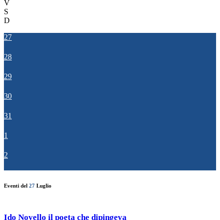
V
S
D
27
28
29
30
31
1
2
Eventi del
27
Luglio
Ido Novello il poeta che dipingeva