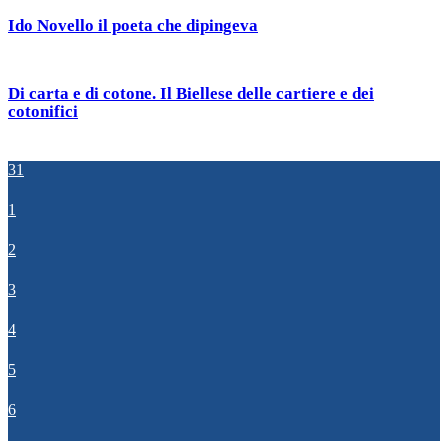
Ido Novello il poeta che dipingeva
Di carta e di cotone. Il Biellese delle cartiere e dei
cotonifici
31
1
2
3
4
5
6