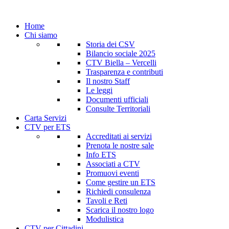
Home
Chi siamo
Storia dei CSV
Bilancio sociale 2025
CTV Biella – Vercelli
Trasparenza e contributi
Il nostro Staff
Le leggi
Documenti ufficiali
Consulte Territoriali
Carta Servizi
CTV per ETS
Accreditati ai servizi
Prenota le nostre sale
Info ETS
Associati a CTV
Promuovi eventi
Come gestire un ETS
Richiedi consulenza
Tavoli e Reti
Scarica il nostro logo
Modulistica
CTV per Cittadini