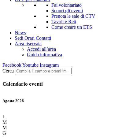
Fai volontariato
Scopri gli eventi
Prenota le sale di CTV
Tavoli e Reti
Come creare un ETS
News
Sedi Orari Contatti
Area riservata
Accedi all’area
Guida informativa
Facebook
Youtube
Instagram
Cerca
Calendario eventi
Agosto 2026
L
M
M
G