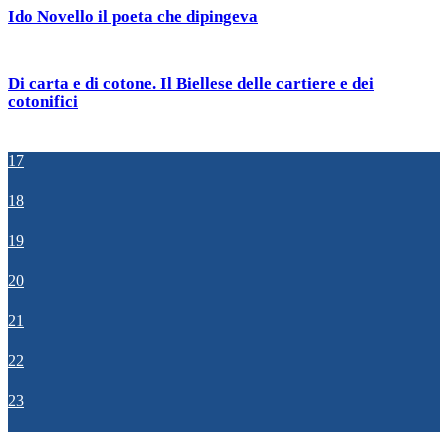
Ido Novello il poeta che dipingeva
Di carta e di cotone. Il Biellese delle cartiere e dei
cotonifici
17
18
19
20
21
22
23