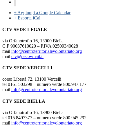
+ Aggiungi a Google Calendar
+ Esporta iCal
CTV SEDE LEGALE
via Orfanotrofio 16, 13900 Biella
C.F 90037610020 – P.IVA 02509340028
mail
info@centroterritorialevolontariato.org
mail
ctv@pec.wmail.it
CTV SEDE VERCELLI
corso Libertà 72, 13100 Vercelli
tel 0161 503298 – numero verde 800.947.177
mail
info@centroterritorialevolontariato.org
CTV SEDE BIELLA
via Orfanotrofio 16, 13900 Biella
tel 015 8497377 – numero verde 800.945.292
mail
info@centroterritorialevolontariato.org