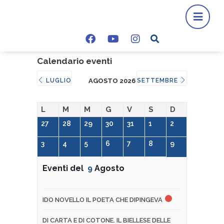
Calendario eventi
LUGLIO
AGOSTO 2026
SETTEMBRE
L
M
M
G
V
S
D
27
28
29
30
31
1
2
3
4
5
6
7
8
9
Eventi del
9
Agosto
IDO NOVELLO IL POETA CHE DIPINGEVA
DI CARTA E DI COTONE. IL BIELLESE DELLE