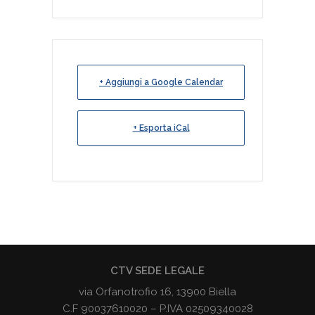
+ Aggiungi a Google Calendar
+ Esporta iCal
CTV SEDE LEGALE
via Orfanotrofio 16, 13900 Biella
C.F 90037610020 – P.IVA 02509340028