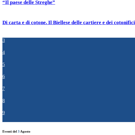
“Il paese delle Streghe”
Di carta e di cotone. Il Biellese delle cartiere e dei cotonifici
3
4
5
6
7
8
9
Eventi del
3
Agosto