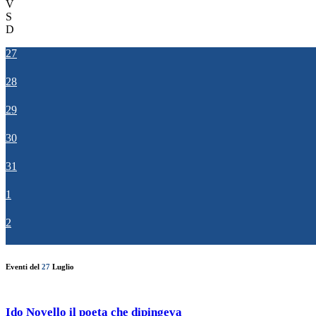
V
S
D
27
28
29
30
31
1
2
Eventi del
27
Luglio
Ido Novello il poeta che dipingeva