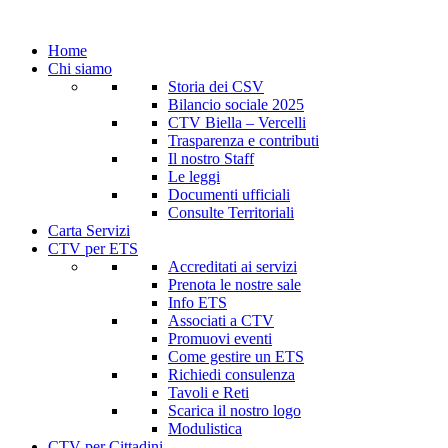
Home
Chi siamo
Storia dei CSV
Bilancio sociale 2025
CTV Biella – Vercelli
Trasparenza e contributi
Il nostro Staff
Le leggi
Documenti ufficiali
Consulte Territoriali
Carta Servizi
CTV per ETS
Accreditati ai servizi
Prenota le nostre sale
Info ETS
Associati a CTV
Promuovi eventi
Come gestire un ETS
Richiedi consulenza
Tavoli e Reti
Scarica il nostro logo
Modulistica
CTV per Cittadini