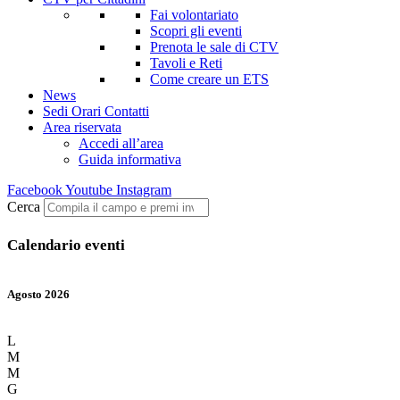
Fai volontariato
Scopri gli eventi
Prenota le sale di CTV
Tavoli e Reti
Come creare un ETS
News
Sedi Orari Contatti
Area riservata
Accedi all’area
Guida informativa
Facebook
Youtube
Instagram
Cerca
Calendario eventi
Agosto 2026
L
M
M
G